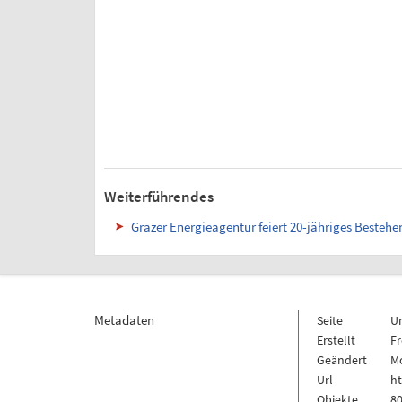
Weiterführendes
Grazer Energieagentur feiert 20-jähriges Bestehe
Metadaten
Seite
U
Erstellt
Fr
Geändert
M
Url
h
Objekte
80