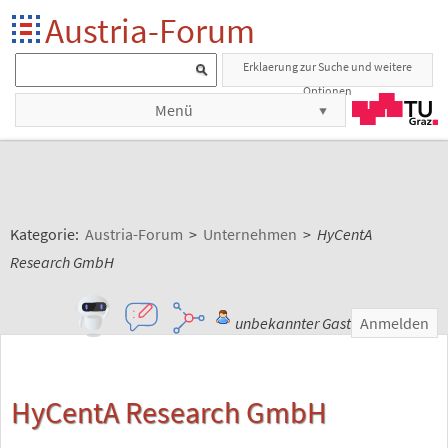
Austria-Forum
Erklaerung zur Suche und weitere
Optionen
Menü
Kategorie:
Austria-Forum
>
Unternehmen
>
HyCentA
Research GmbH
unbekannter Gast
Anmelden
HyCentA Research GmbH