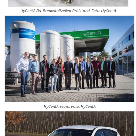
HyCentA AVL Brennstoffzellen-Prüfstand. Foto: HyCentA
HyCentA Team. Foto: HyCentA