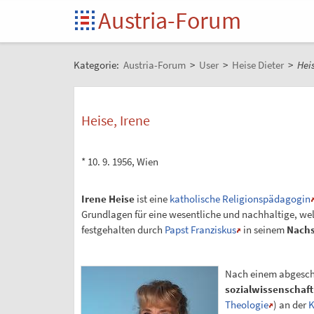
Austria-Forum
Kategorie:
Austria-Forum
>
User
>
Heise Dieter
>
Heis
Heise, Irene
* 10. 9. 1956, Wien
Irene Heise
ist eine
katholische Religionspädagogin
Grundlagen für eine wesentliche und nachhaltige, wel
festgehalten durch
Papst Franziskus
in seinem
Nachs
Nach einem abgesch
sozialwissenschaft
Theologie
) an der
K