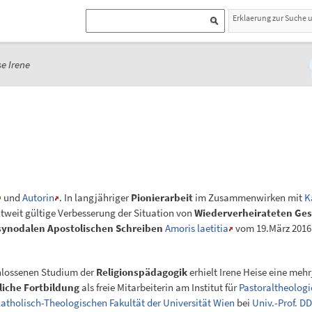
Erklaerung zur Suche 
e Irene
und
Autorin
. In langjähriger
Pionierarbeit
im Zusammenwirken mit
K
tweit gültige Verbesserung der Situation von
Wiederverheirateten Ge
ynodalen Apostolischen Schreiben
Amoris laetitia
vom 19.März 2016
lossenen Studium der
Religionspädagogik
erhielt Irene Heise eine meh
liche Fortbildung
als freie Mitarbeiterin am Institut für
Pastoraltheologi
atholisch-Theologischen Fakultät der Universität Wien
bei
Univ.-Prof. DD