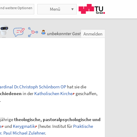
und weitere Optionen
Menü
unbekannter Gast
Anmelden
ardinal Dr.Christoph Schönborn OP
hat sie die
schiedenen
in der
Katholischen Kirche
geschaffen,
.
rjährige
theologische, pastoralpsychologische und
e
und
Kerygmatik
(heute: Institut für
Praktische
r. Paul Michael Zulehner
.