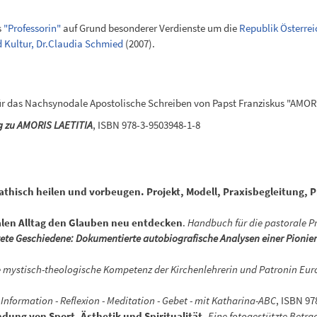
s
"Professorin"
auf Grund besonderer Verdienste um die
Republik Österrei
d Kultur, Dr.Claudia Schmied
(2007).
ür das Nachsynodale Apostolische Schreiben von Papst Franziskus "AMOR
eg zu AMORIS LAETITIA
, ISBN 978-3-9503948-1-8
hisch heilen und vorbeugen. Projekt, Modell, Praxisbegleitung, P
talen Alltag den Glauben neu entdecken
.
Handbuch für die pastorale P
ete Geschiedene: Dokumentierte autobiografische Analysen einer Pionier
e mystisch-theologische Kompetenz der Kirchenlehrerin und Patronin Europ
.
Information - Reflexion - Meditation - Gebet - mit Katharina-ABC
, ISBN 97
dung von Sport, Ästhetik und Spiritualität.
Eine fotogestützte Betr