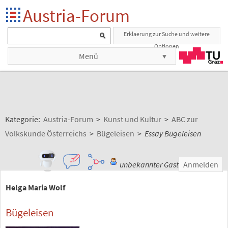
Austria-Forum
Erklaerung zur Suche und weitere
Optionen
Menü
Kategorie:
Austria-Forum
>
Kunst und Kultur
>
ABC zur
Volkskunde Österreichs
>
Bügeleisen
>
Essay Bügeleisen
unbekannter Gast
Anmelden
Helga Maria Wolf
Bügeleisen