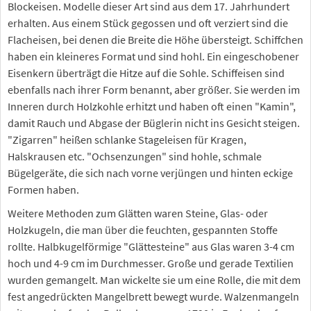
Blockeisen. Modelle dieser Art sind aus dem 17. Jahrhundert
erhalten. Aus einem Stück gegossen und oft verziert sind die
Flacheisen, bei denen die Breite die Höhe übersteigt. Schiffchen
haben ein kleineres Format und sind hohl. Ein eingeschobener
Eisenkern überträgt die Hitze auf die Sohle. Schiffeisen sind
ebenfalls nach ihrer Form benannt, aber größer. Sie werden im
Inneren durch Holzkohle erhitzt und haben oft einen "Kamin",
damit Rauch und Abgase der Büglerin nicht ins Gesicht steigen.
"Zigarren" heißen schlanke Stageleisen für Kragen,
Halskrausen etc. "Ochsenzungen" sind hohle, schmale
Bügelgeräte, die sich nach vorne verjüngen und hinten eckige
Formen haben.
Weitere Methoden zum Glätten waren Steine, Glas- oder
Holzkugeln, die man über die feuchten, gespannten Stoffe
rollte. Halbkugelförmige "Glättesteine" aus Glas waren 3-4 cm
hoch und 4-9 cm im Durchmesser. Große und gerade Textilien
wurden gemangelt. Man wickelte sie um eine Rolle, die mit dem
fest angedrückten Mangelbrett bewegt wurde. Walzenmangeln