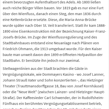
einem bevorzugten Aufenthaltsort des Adels. Ab 1800 ließen
auch reiche Bürger Villen bauen. Vor 1819 gab es nur eine Furt
über den Wienfluss, danach einen Steg, den man 1836 durch
eine Kettenbrücke ersetzte. Diese, die Maria-Anna-Brücke
wurde später nach Ober St. Veit transferiert. Statt ihr kam 1888-
1890 eine Eisenkonstruktion mit der Bezeichnung Kaiser-Franz-
Josefs-Brücke. Im Zuge der Wienflussregulierung und des
Stadtbahnbaues entstand eine Neuanlage nach Plänen von
Friedrich Ohmann, die 1913 umgebaut wurde. Für den Kaiser
baute man unweit davon den 1899 eröffneten Hofpavillon der
Stadtbahn. Er benützte ihn jedoch nur zweimal.
Stellwagenlinien aus der Stadt brachten die Gäste in
Vergnügungslokale, wie Dommayers Kasino - wo Josef Lanner,
Johann Strauß Vater und Sohn konzertierten -, das Hietzinger
Theater (Trauttmansdorffgasse 18, Bau von Josef Kornhäusel)
oder die "Neue Welt" (zwischen Lainzer- und Hietzinger Haupt-
Straße). Der Kaffeesieder Carl Schwender, der in Rudolfsheim-
Fünfhaus ein berühmtes Vergnügungsetablissement betrieb,