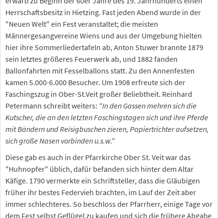
erwarb zu Beginn der 60er Jahre des 19. Jahrhunderts einen
Herrschaftsbesitz in Hietzing. Fast jeden Abend wurde in der
"Neuen Welt" ein Fest veranstaltet; die meisten
Männergesangvereine Wiens und aus der Umgebung hielten
hier ihre Sommerliedertafeln ab, Anton Stuwer brannte 1879
sein letztes größeres Feuerwerk ab, und 1882 fanden
Ballonfahrten mit Fesselballons statt. Zu den Annenfesten
kamen 5.000-6.000 Besucher. Um 1908 erfreute sich der
Faschingszug in Ober-St.Veit großer Beliebtheit. Reinhard
Petermann schreibt weiters:
"In den Gassen mehren sich die
Kutscher, die an den letzten Faschingstagen sich und ihre Pferde
mit Bändern und Reisigbuschen zieren, Papiertrichter aufsetzen,
sich große Nasen vorbinden u.s.w."
Diese gab es auch in der Pfarrkirche Ober St. Veit war das
"Huhnopfer" üblich, dafür befanden sich hinter dem Altar
Käfige. 1790 vermerkte ein Schriftsteller, dass die Gläubigen
früher ihr bestes Federvieh brachten, im Lauf der Zeit aber
immer schlechteres. So beschloss der Pfarrherr, einige Tage vor
dem Fest selbst Geflügel zu kaufen und sich die frühere Abgabe