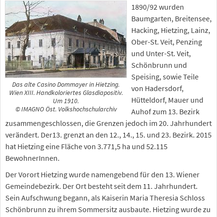
1890/92 wurden
Baumgarten, Breitensee,
Hacking, Hietzing, Lainz,
Ober-St. Veit, Penzing
und Unter-St. Veit,
Schönbrunn und
Speising, sowie Teile
Das alte Casino Dommayer in Hietzing.
von Hadersdorf,
Wien XIII. Handkoloriertes Glasdiapositiv.
Hütteldorf, Mauer und
Um 1910.
© IMAGNO Öst. Volkshochschularchiv
Auhof zum 13. Bezirk
zusammengeschlossen, die Grenzen jedoch im 20. Jahrhundert
verändert. Der13. grenzt an den 12., 14., 15. und 23. Bezirk. 2015
hat Hietzing eine Fläche von 3.771,5 ha und 52.115
BewohnerInnen.
Der Vorort Hietzing wurde namengebend für den 13. Wiener
Gemeindebezirk. Der Ort besteht seit dem 11. Jahrhundert.
Sein Aufschwung begann, als Kaiserin Maria Theresia Schloss
Schönbrunn zu ihrem Sommersitz ausbaute. Hietzing wurde zu