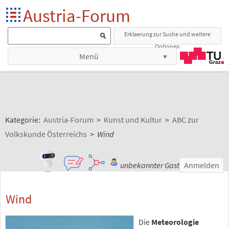
Austria-Forum
Erklaerung zur Suche und weitere
Optionen
Menü
Kategorie:
Austria-Forum
>
Kunst und Kultur
>
ABC zur
Volkskunde Österreichs
>
Wind
unbekannter Gast
Anmelden
Wind
Die
Meteorologie