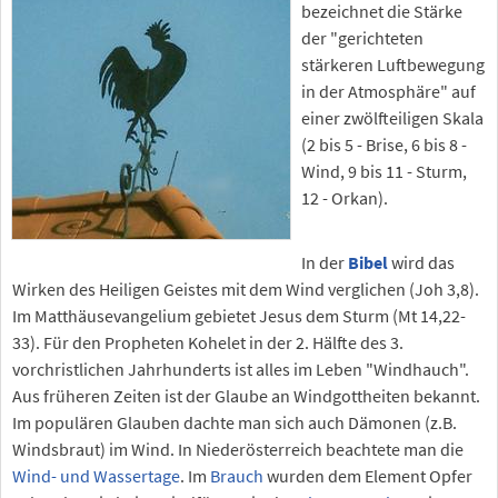
bezeichnet die Stärke
der "gerichteten
stärkeren Luftbewegung
in der Atmosphäre" auf
einer zwölfteiligen Skala
(2 bis 5 - Brise, 6 bis 8 -
Wind, 9 bis 11 - Sturm,
12 - Orkan).
In der
Bibel
wird das
Wirken des Heiligen Geistes mit dem Wind verglichen (Joh 3,8).
Im Matthäusevangelium gebietet Jesus dem Sturm (Mt 14,22-
33). Für den Propheten Kohelet in der 2. Hälfte des 3.
vorchristlichen Jahrhunderts ist alles im Leben "Windhauch".
Aus früheren Zeiten ist der Glaube an Windgottheiten bekannt.
Im populären Glauben dachte man sich auch Dämonen (z.B.
Windsbraut) im Wind. In Niederösterreich beachtete man die
Wind- und Wassertage
. Im
Brauch
wurden dem Element Opfer