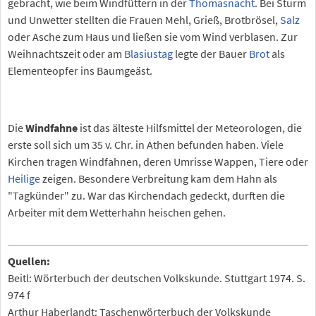
gebracht, wie beim Windfüttern in der
Thomasnacht
. Bei Sturm
und Unwetter stellten die Frauen Mehl, Grieß, Brotbrösel,
Salz
oder Asche zum Haus und ließen sie vom Wind verblasen. Zur
Weihnachtszeit oder am
Blasiustag
legte der Bauer
Brot
als
Elementeopfer ins Baumgeäst.
Die
Windfahne
ist das älteste Hilfsmittel der Meteorologen, die
erste soll sich um 35 v. Chr. in Athen befunden haben. Viele
Kirchen tragen Windfahnen, deren Umrisse Wappen, Tiere oder
Heilige
zeigen. Besondere Verbreitung kam dem Hahn als
"Tagkünder" zu. War das Kirchendach gedeckt, durften die
Arbeiter mit dem Wetterhahn heischen gehen.
Quellen:
Beitl: Wörterbuch der deutschen Volkskunde. Stuttgart 1974. S.
974 f
Arthur Haberlandt: Taschenwörterbuch der Volkskunde