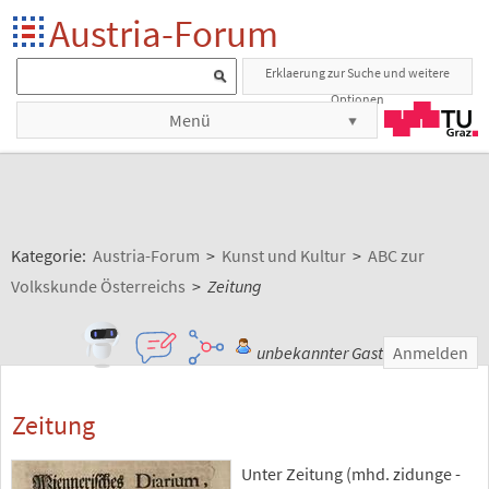
Austria-Forum
Erklaerung zur Suche und weitere
Optionen
Menü
Kategorie:
Austria-Forum
>
Kunst und Kultur
>
ABC zur
Volkskunde Österreichs
>
Zeitung
unbekannter Gast
Anmelden
Zeitung
Unter Zeitung (mhd. zidunge -