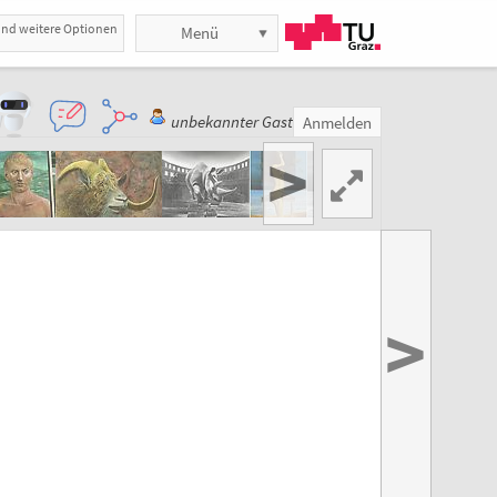
und weitere Optionen
Menü
unbekannter Gast
Anmelden
>
>