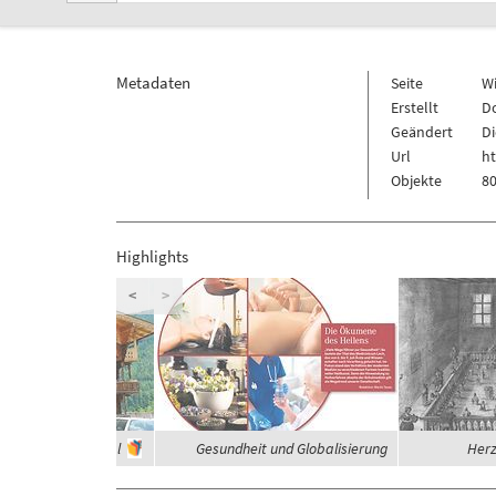
Metadaten
Seite
W
Erstellt
Do
Geändert
Di
Url
h
Objekte
80
Highlights
<
>
häuser im Zillertal
Gesundheit und Globalisierung
Herz