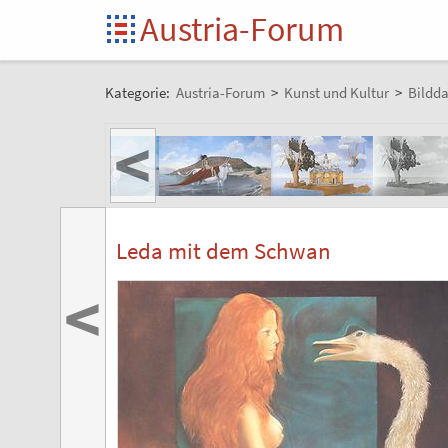
Austria-Forum
Kategorie:
Austria-Forum
>
Kunst und Kultur
>
Bildd
<
Leda mit dem Schwan
<