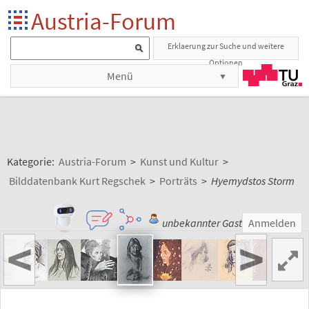
Austria-Forum
Erklaerung zur Suche und weitere
Optionen
Menü
Kategorie:
Austria-Forum
>
Kunst und Kultur
>
Bilddatenbank Kurt Regschek
>
Porträts
>
Hyemydstos Storm
unbekannter Gast
Anmelden
<
>