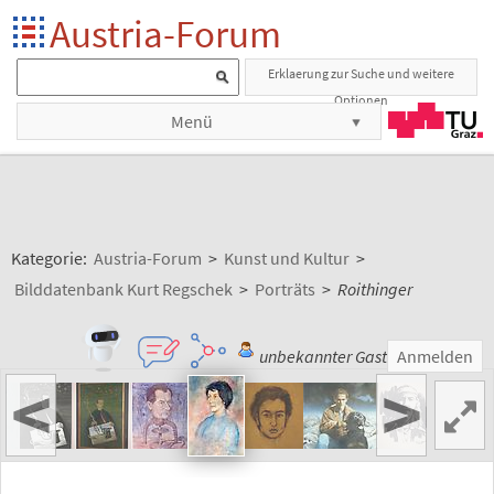
Austria-Forum
Erklaerung zur Suche und weitere
Optionen
Menü
Kategorie:
Austria-Forum
>
Kunst und Kultur
>
Bilddatenbank Kurt Regschek
>
Porträts
>
Roithinger
unbekannter Gast
Anmelden
<
>