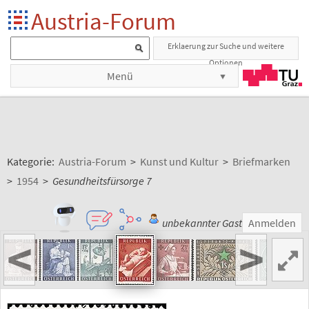
Austria-Forum
Erklaerung zur Suche und weitere
Optionen
Menü
Kategorie:
Austria-Forum
>
Kunst und Kultur
>
Briefmarken
>
1954
>
Gesundheitsfürsorge 7
unbekannter Gast
Anmelden
<
>