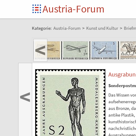
Austria-Forum
Kategorie:
Austria-Forum
>
Kunst und Kultur
>
Brief
<
Ausgrabun
Sonderpostm
<
Das Wissen vom
aufsehenerrege
aus Bronze, da
antike Plastik
kunsthistorisc
nachchristlich
Ausgrabungen a