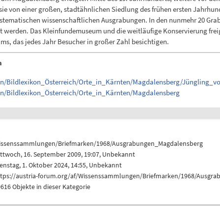
sie von einer großen, stadtähnlichen Siedlung des frühen ersten Jahrhu
ystematischen wissenschaftlichen Ausgrabungen. In den nunmehr 20 Grab
gt werden. Das Kleinfundemuseum und die weitläufige Konservierung freig
ms, das jedes Jahr Besucher in großer Zahl besichtigen.
n
gen/Bildlexikon_Österreich/Orte_in_Kärnten/Magdalensberg/Jüngling
en/Bildlexikon_Österreich/Orte_in_Kärnten/Magdalensberg
issenssammlungen/Briefmarken/1968/Ausgrabungen_Magdalensberg
ttwoch, 16. September 2009, 19:07, Unbekannt
enstag, 1. Oktober 2024, 14:55, Unbekannt
ttps://austria-forum.org/af/Wissenssammlungen/Briefmarken/1968/Ausgr
616 Objekte in dieser Kategorie