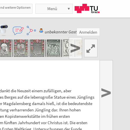
und weitere Optionen
Menü
unbekannter Gast
Anmelden
>
>
ankt die Neuzeit einem zufälligen, aber
es Berges auf die lebensgroße Statue eines Jünglings
er Magdalensberg damals hieß, ist die bedeutendste
Haltung verharrenden Jüngling dar. Ihren hohen
hen Kopistenwerkstätte im frühen ersten
 fünften Jahrhundert vor Christus ist. Die ersten
m Ersten Weltkrieg. Untersuchungen der Funde