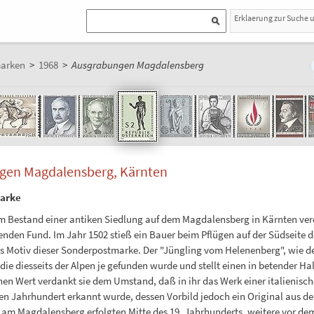
Erklaerung zur Suche 
marken
>
1968
>
Ausgrabungen Magdalensberg
gen Magdalensberg, Kärnten
arke
 Bestand einer antiken Siedlung auf dem Magdalensberg in Kärnten verd
nden Fund. Im Jahr 1502 stieß ein Bauer beim Pflügen auf der Südseite d
s Motiv dieser Sonderpostmarke. Der "Jüngling vom Helenenberg", wie d
, die diesseits der Alpen je gefunden wurde und stellt einen in betender 
hen Wert verdankt sie dem Umstand, daß in ihr das Werk einer italienisc
en Jahrhundert erkannt wurde, dessen Vorbild jedoch ein Original aus dem
m Magdalensberg erfolgten Mitte des 19. Jahrhunderts, weitere vor de