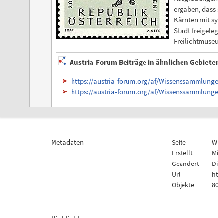
ergaben, dass 
Kärnten mit s
Stadt freigele
Freilichtmuseu
Austria-Forum Beiträge in ähnlichen Gebiete
https://austria-forum.org/af/Wissenssammlun
https://austria-forum.org/af/Wissenssammlung
Metadaten
Seite
W
Erstellt
Mi
Geändert
Di
Url
h
Objekte
80