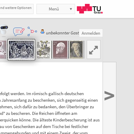
und weitere Optionen
Menü
unbekannter Gast
Anmelden
>
befolgt werden. Im römisch-gallisch-deutschen
m Jahresanfang zu beschenken, sich gegenseitig einen
nehmen, sich dafür zu bedanken, den Überbringer zu
d" zu bescheren. Die Reichen öffneten am
h erquicken könne. Die älteste Kinderbescherung ist aus
au von Geschenken auf dem Tische bei festlicher
usammengebunden und mit einem Zweig, der vom