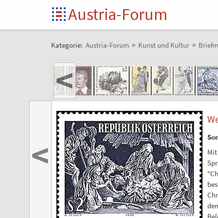
Austria-Forum
Kategorie:
Austria-Forum
>
Kunst und Kultur
>
Brief
<
We
So
<
Mit
Spr
"Ch
bes
Chr
dem
Bel