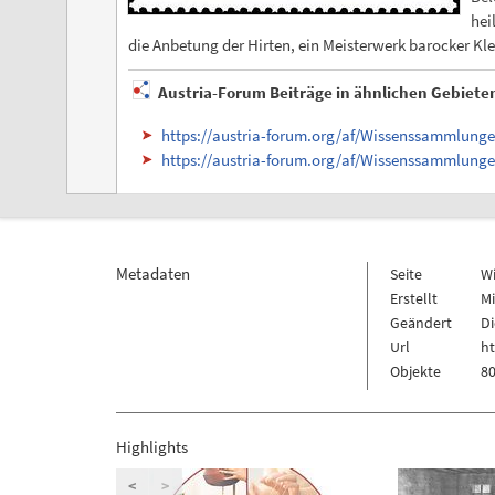
hei
die Anbetung der Hirten, ein Meisterwerk barocker Kl
Austria-Forum Beiträge in ähnlichen Gebiete
https://austria-forum.org/af/Wissenssammlung
https://austria-forum.org/af/Wissenssammlung
Metadaten
Seite
W
Erstellt
Mi
Geändert
Di
Url
h
Objekte
80
Highlights
<
>