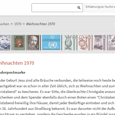
Erklaerung zur Suche 
marken
>
1970
>
Weihnachten 1970
ihnachten 1970
nderpostmarke
 der Geburt Jesu sind alte Bräuche verbunden, die teilweise noch heute 
achgebiet war es schon in alter Zeit üblich, sich zu Weihnachten und zu
ristabend" zu bescheren. Es war Sitte, die überbrachte Christgabe anzu
chenken und dem Spender ebenfalls durch einen Boten einen "Christaben
istabend freiwillig ihre Häuser, damit jeder Bedürftige eintreten und sic
 16. Jahrhundert aus Straßburg bekannt. Es war darunter nicht der Aufb
euchtung zu verstehen, sondern die Geschenke wurden in ein Bündel z