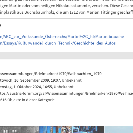
ligen Martin oder vom heiligen Nikolaus stammte, versehen. Diese Gesch
einplastik aus Buchsbaumholz, die um 1712 von Marian Tittinger geschaf
n
en/ABC_zur_Volkskunde_Österreichs/Martin%2C_hl/Martinibräuche
en/Essays/Kulturwandel_durch_Technik/Geschichte_des_Autos
issenssammlungen/Briefmarken/1970/Weihnachten_1970
ttwoch, 16. September 2009, 19:07, Unbekannt
enstag, 1. Oktober 2024, 14:55, Unbekannt
ttps://austria-forum.org/af/Wissenssammlungen/Briefmarken/1970/Weihn
616 Objekte in dieser Kategorie