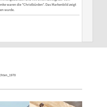
enke waren die "Christbürden". Das Markenbild zeigt
fen wurde.
achten_1970