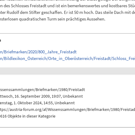
 des Schlosses Freistadt und ist ein bemerkenswertes und kostbares Stü
ter Rudolf dem Stifter geschaffen. Er ist 50 m hoch. Das steile Dach mit
nsterlosen quadratischen Turm sein prächtiges Aussehen.
n
n/Briefmarken/2020/800_Jahre_Freistadt
/Bildlexikon_Österreich/Orte_in_Oberösterreich/Freistadt/Schloss_Fre
issenssammlungen/Briefmarken/1980/Freistadt
ttwoch, 16. September 2009, 19:07, Unbekannt
enstag, 1. Oktober 2024, 14:55, Unbekannt
ttps://austria-forum.org/af/Wissenssammlungen/Briefmarken/1980/Freista
616 Objekte in dieser Kategorie