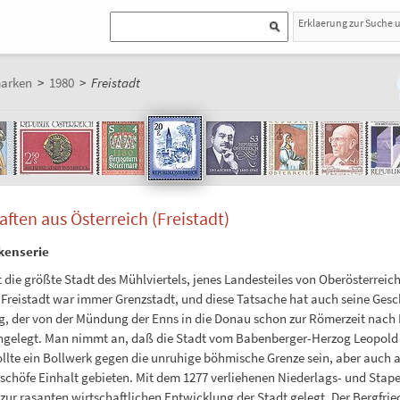
Erklaerung zur Suche 
marken
>
1980
>
Freistadt
ften aus Österreich (Freistadt)
enserie
st die größte Stadt des Mühlviertels, jenes Landesteiles von Oberösterre
Freistadt war immer Grenzstadt, und diese Tatsache hat auch seine Gesc
, der von der Mündung der Enns in die Donau schon zur Römerzeit nach 
angelegt. Man nimmt an, daß die Stadt vom Babenberger-Herzog Leopold 
ollte ein Bollwerk gegen die unruhige böhmische Grenze sein, aber auch 
schöfe Einhalt gebieten. Mit dem 1277 verliehenen Niederlags- und Sta
zur rasanten wirtschaftlichen Entwicklung der Stadt gelegt. Der Bergfried,