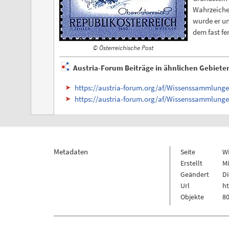
Wahrzeichen
wurde er un
dem fast fe
© Österreichische Post
Austria-Forum Beiträge in ähnlichen Gebiete
https://austria-forum.org/af/Wissenssammlunge
https://austria-forum.org/af/Wissenssammlungen
Metadaten
Seite
W
Erstellt
Mi
Geändert
Di
Url
h
Objekte
80