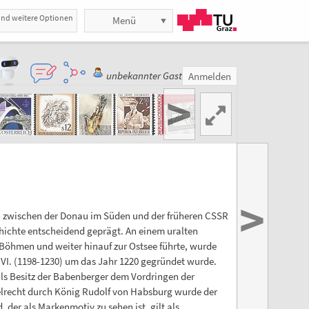
und weitere Optionen
Menü
unbekannter Gast
Anmelden
>
>
ich zwischen der Donau im Süden und der früheren CSSR
hichte entscheidend geprägt. An einem uralten
Böhmen und weiter hinauf zur Ostsee führte, wurde
VI. (1198-1230) um das Jahr 1220 gegründet wurde.
als Besitz der Babenberger dem Vordringen der
pelrecht durch König Rudolf von Habsburg wurde der
 der als Markenmotiv zu sehen ist, gilt als