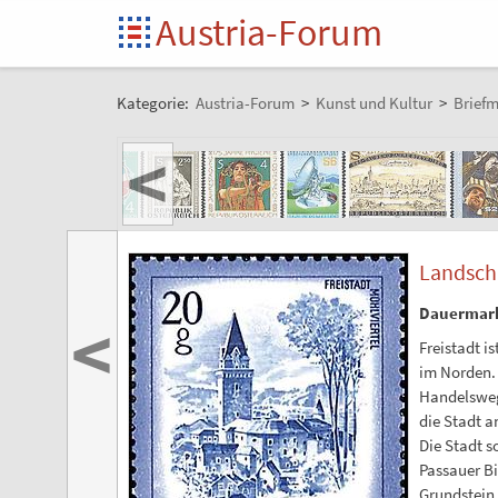
Austria-Forum
Kategorie:
Austria-Forum
>
Kunst und Kultur
>
Brief
<
Landscha
Dauermark
<
Freistadt i
im Norden. 
Handelsweg
die Stadt 
Die Stadt s
Passauer Bi
Grundstein 