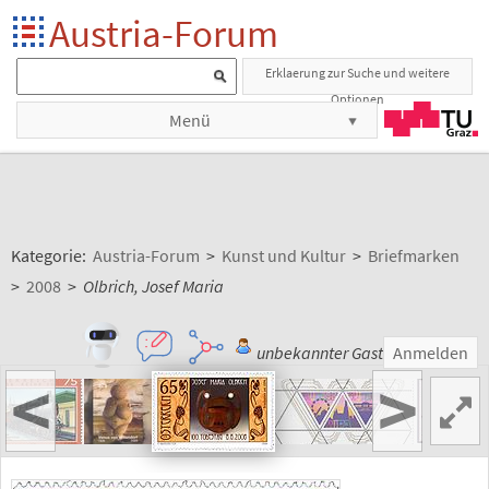
Austria-Forum
Erklaerung zur Suche und weitere
Optionen
Menü
Kategorie:
Austria-Forum
>
Kunst und Kultur
>
Briefmarken
>
2008
>
Olbrich, Josef Maria
unbekannter Gast
Anmelden
<
>