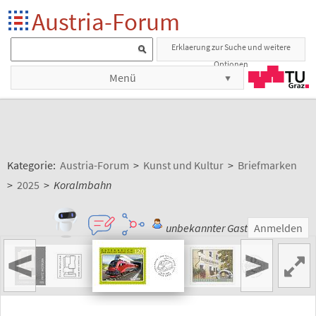
Austria-Forum
Erklaerung zur Suche und weitere
Optionen
Menü
Kategorie:
Austria-Forum
>
Kunst und Kultur
>
Briefmarken
>
2025
>
Koralmbahn
unbekannter Gast
Anmelden
<
>