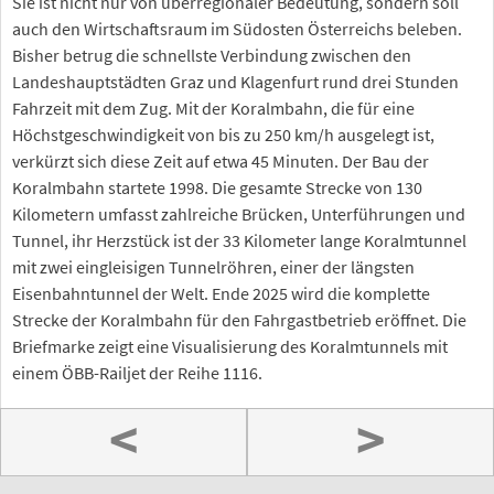
Sie ist nicht nur von überregionaler Bedeutung, sondern soll
auch den Wirtschaftsraum im Südosten Österreichs beleben.
Bisher betrug die schnellste Verbindung zwischen den
Landeshauptstädten Graz und Klagenfurt rund drei Stunden
Fahrzeit mit dem Zug. Mit der Koralmbahn, die für eine
Höchstgeschwindigkeit von bis zu 250 km/h ausgelegt ist,
verkürzt sich diese Zeit auf etwa 45 Minuten. Der Bau der
Koralmbahn startete 1998. Die gesamte Strecke von 130
Kilometern umfasst zahlreiche Brücken, Unterführungen und
Tunnel, ihr Herzstück ist der 33 Kilometer lange Koralmtunnel
mit zwei eingleisigen Tunnelröhren, einer der längsten
Eisenbahntunnel der Welt. Ende 2025 wird die komplette
Strecke der Koralmbahn für den Fahrgastbetrieb eröffnet. Die
Briefmarke zeigt eine Visualisierung des Koralmtunnels mit
einem ÖBB-Railjet der Reihe 1116.
<
>