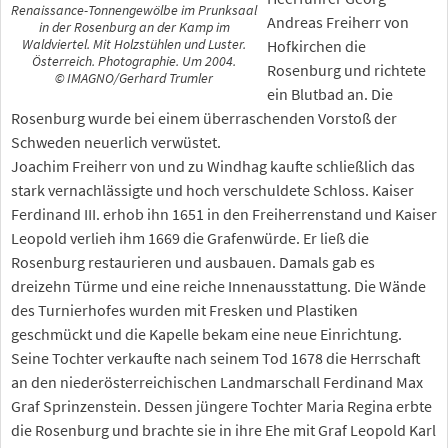
Renaissance-Tonnengewölbe im Prunksaal
Andreas Freiherr von
in der Rosenburg an der Kamp im
Waldviertel. Mit Holzstühlen und Luster.
Hofkirchen die
Österreich. Photographie. Um 2004.
Rosenburg und richtete
© IMAGNO/Gerhard Trumler
ein Blutbad an. Die
Rosenburg wurde bei einem überraschenden Vorstoß der
Schweden neuerlich verwüstet.
Joachim Freiherr von und zu Windhag kaufte schließlich das
stark vernachlässigte und hoch verschuldete Schloss. Kaiser
Ferdinand III. erhob ihn 1651 in den Freiherrenstand und Kaiser
Leopold verlieh ihm 1669 die Grafenwürde. Er ließ die
Rosenburg restaurieren und ausbauen. Damals gab es
dreizehn Türme und eine reiche Innenausstattung. Die Wände
des Turnierhofes wurden mit Fresken und Plastiken
geschmückt und die Kapelle bekam eine neue Einrichtung.
Seine Tochter verkaufte nach seinem Tod 1678 die Herrschaft
an den niederösterreichischen Landmarschall Ferdinand Max
Graf Sprinzenstein. Dessen jüngere Tochter Maria Regina erbte
die Rosenburg und brachte sie in ihre Ehe mit Graf Leopold Karl