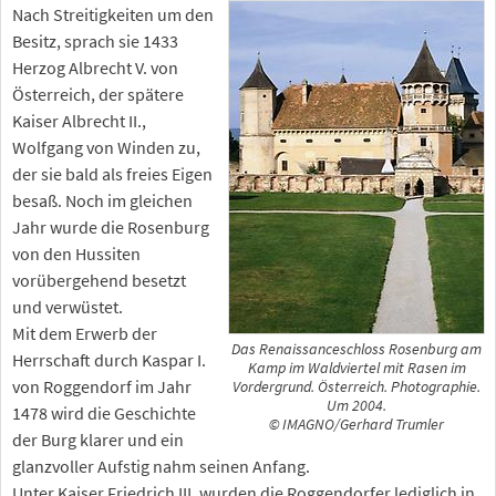
Nach Streitigkeiten um den
Besitz, sprach sie 1433
Herzog Albrecht V. von
Österreich, der spätere
Kaiser Albrecht II.,
Wolfgang von Winden zu,
der sie bald als freies Eigen
besaß. Noch im gleichen
Jahr wurde die Rosenburg
von den Hussiten
vorübergehend besetzt
und verwüstet.
Mit dem Erwerb der
Das Renaissanceschloss Rosenburg am
Herrschaft durch Kaspar I.
Kamp im Waldviertel mit Rasen im
von Roggendorf im Jahr
Vordergrund. Österreich. Photographie.
Um 2004.
1478 wird die Geschichte
© IMAGNO/Gerhard Trumler
der Burg klarer und ein
glanzvoller Aufstig nahm seinen Anfang.
Unter Kaiser Friedrich III. wurden die Roggendorfer lediglich in