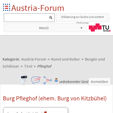
Austria-Forum
Erklaerung zur Suche und weitere
Optionen
Menü
Kategorie:
Austria-Forum
>
Kunst und Kultur
>
Burgen und
Schlösser
>
Tirol
>
Pfleghof
unbekannter Gast
Anmelden
Burg Pfleghof (ehem. Burg von Kitzbühel)