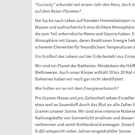
"Curiosity" erkundet seit einem Jahr den Mars, doch d
auf dem Roten Planeten?
Die Suche nach Leben auf fremden Himmelskörpern ist
Wasser und wahrscheinlich eine dichtere Atmosphäre ha
die zum Teil unterirdische Meere und Geysire haben. 
Atmosphäre mit Gasen, deren Reaktionen Energie liefer
schweren Elementen für freundlichere Temperaturen 
Ein Großteil des Lebens auf der Erde besteht aus Einze
Wir sind ein Planet der Bakterien. Mindestens die Hälf
Weltmeeren. Auch unser Körper enthält 10 bis 20 Mal me
Bakterien haben wir noch gar nicht identifiziert.
Wie halten wir es mit dem Energieverbrauch?
Pro Gramm Masse und pro Zeiteinheit setzen Einzeller
etwa weil es Sauerstoff durch das Blut an alle Zellen
Gramm unserer Sonne. Wir sind eine intensive Materie: 
Nahrungskette von Sonnenlicht ernähren und dessen E
verbrennen und somit Kohlendioxid erzeugen. Diese En
Erdöl entspricht vielen Jahren eingestrahlter Sonne.