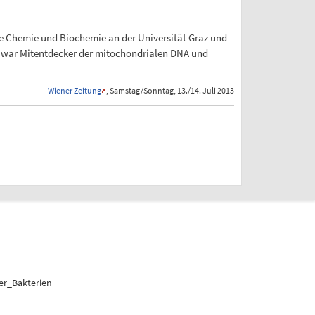
te Chemie und Biochemie an der Universität Graz und
Er war Mitentdecker der mitochondrialen DNA und
Wiener Zeitung
, Samstag/Sonntag, 13./14. Juli 2013
er_Bakterien