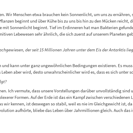
tigen. Wir Menschen etwa brauchen kein Sonnenlicht, um uns zu ernähren,
Pflanzen beginnt und über Kühe bis zu uns bis hin zu den Mücken reicht, d
ie mit Sonnenlicht beginnt. Tief im Erdinneren hat man Bakterien gefunde
mitiven Lebewesen sehr ähnlich, die sich zuerst auf unserem Planeten ge
gewiesen, der seit 15 Millionen Jahren unter dem Eis der Antarktis lieg
n und kann unter ganz ungewöhnlichen Bedingungen existieren. Es muss L
Leben aber wird, desto unwahrscheinlicher wird es, dass es sich unter s
lgt?
hen. Ich vermute, dass unsere Vorstellungen darüber unvollständig sind 
xerer Formen. Auf der Erde ist das ein Kampf zwischen verschiedenen L
as wir kennen, ist deswegen so stabil, weil es nie im Gleichgewicht ist, 
ution aufhörte, bliebe das Leben über Jahrmillionen gleich. Auch das is