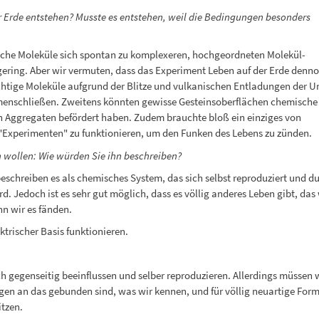
 Erde entstehen? Musste es entstehen, weil die Bedingungen besonders
fache Moleküle sich spontan zu komplexeren, hochgeordneten Molekül-
ering. Aber wir vermuten, dass das Experiment Leben auf der Erde denn
ichtige Moleküle aufgrund der Blitze und vulkanischen Entladungen der Ur
enschließen. Zweitens könnten gewisse Gesteinsoberflächen chemische
n Aggregaten befördert haben. Zudem brauchte bloß ein einziges von
 "Experimenten" zu funktionieren, um den Funken des Lebens zu zünden.
 wollen: Wie würden Sie ihn beschreiben?
 beschreiben es als chemisches System, das sich selbst reproduziert und d
. Jedoch ist es sehr gut möglich, dass es völlig anderes Leben gibt, das 
n wir es fänden.
ktrischer Basis funktionieren.
sich gegenseitig beeinflussen und selber reproduzieren. Allerdings müssen 
ngen an das gebunden sind, was wir kennen, und für völlig neuartige For
tzen.