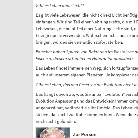
Gibt es Leben ohne Licht?
Es gibt viele Lebewesen, die nicht direkt Licht benö
einfangen. Wir sind Teil einer Nahrungskette, die mit 
Lebewesen, die nicht Teil einer Nahrungskette sind, d
Energiequelle verwenden. Wahrscheinlich sind sie pri
bringen, würden sie vermutlich sofort sterben.
Forscher haben Spuren von Bakterien im Wostoksee nach
Fische in diesem urtümlichen Habitat für plausibel?
Das Leben findet immer einen Weg, sich fortzupflanze
auch auf unserem eigenen Planeten. Je komplexer das 
Gibt es Leben, das den Gesetzen der Evolution nicht fo
Das hängt davon ab, was Sie unter "Evolution" verste
Evolution Anpassung und das Entwickeln immer komple
angepasst hat, verändert sie ihr Umfeld. Das Leben, d
stehen, das nicht zur Ruhe kommen kann. Wenn die Evol
noch nicht gefunden.
Zur Person