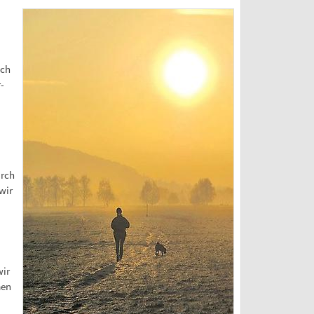
och
-
urch
wir
wir
men