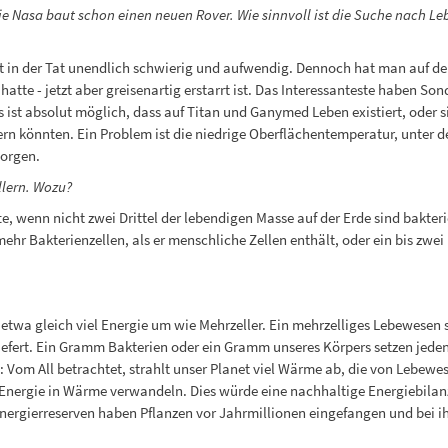
ie Nasa baut schon einen neuen Rover. Wie sinnvoll ist die Suche nach Le
 in der Tat unendlich schwierig und aufwendig. Dennoch hat man auf dem
tte - jetzt aber greisenartig erstarrt ist. Das Interessanteste haben S
Es ist absolut möglich, dass auf Titan und Ganymed Leben existiert, ode
n könnten. Ein Problem ist die niedrige Oberflächentemperatur, unter de
sorgen.
llern. Wozu?
te, wenn nicht zwei Drittel der lebendigen Masse auf der Erde sind bakter
hr Bakterienzellen, als er menschliche Zellen enthält, oder ein bis zwei
 etwa gleich viel Energie um wie Mehrzeller. Ein mehrzelliges Lebewese
 liefert. Ein Gramm Bakterien oder ein Gramm unseres Körpers setzen jede
Vom All betrachtet, strahlt unser Planet viel Wärme ab, die von Lebewese
nergie in Wärme verwandeln. Dies würde eine nachhaltige Energiebilanz
ergierreserven haben Pflanzen vor Jahrmillionen eingefangen und bei ih