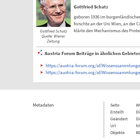
Gottfried Schatz
geboren 1936 im burgenländischen 
forschte an der Uni Wien, an der 
klärte den Mechanismus des Protei
Gottfried Schatz
Quelle: Wiener
Zeitung
Austria-Forum Beiträge in ähnlichen Gebiete
https://austria-forum.org/af/Wissenssammlung
https://austria-forum.org/af/Wissenssammlung
Metadaten
Seite
W
Erstellt
Di
Geändert
Di
Url
h
Objekte
80