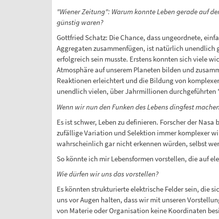
"Wiener Zeitung": Warum konnte Leben gerade auf der
günstig waren?
Gottfried Schatz: Die Chance, dass ungeordnete, ein
Aggregaten zusammenfügen, ist natürlich unendlich g
erfolgreich sein musste. Erstens konnten sich viele w
Atmosphäre auf unserem Planeten bilden und zusamm
Reaktionen erleichtert und die Bildung von komplexe
unendlich vielen, über Jahrmillionen durchgeführten
Wenn wir nun den Funken des Lebens dingfest machen
Es ist schwer, Leben zu definieren. Forscher der Nasa
zufällige Variation und Selektion immer komplexer wird
wahrscheinlich gar nicht erkennen würden, selbst wen
So könnte ich mir Lebensformen vorstellen, die auf ele
Wie dürfen wir uns das vorstellen?
Es könnten strukturierte elektrische Felder sein, die 
uns vor Augen halten, dass wir mit unseren Vorstellu
von Materie oder Organisation keine Koordinaten besi