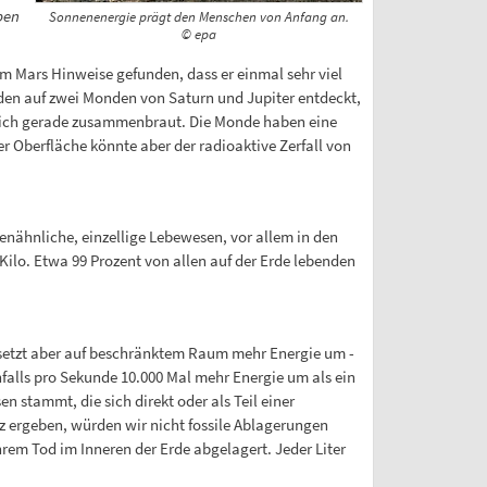
ben
Sonnenenergie prägt den Menschen von Anfang an.
© epa
 Mars Hinweise gefunden, dass er einmal sehr viel
onden auf zwei Monden von Saturn und Jupiter entdeckt,
r sich gerade zusammenbraut. Die Monde haben eine
r Oberfläche könnte aber der radioaktive Zerfall von
ienähnliche, einzellige Lebewesen, vor allem in den
 Kilo. Etwa 99 Prozent von allen auf der Erde lebenden
n setzt aber auf beschränktem Raum mehr Energie um -
nfalls pro Sekunde 10.000 Mal mehr Energie um als ein
n stammt, die sich direkt oder als Teil einer
 ergeben, würden wir nicht fossile Ablagerungen
rem Tod im Inneren der Erde abgelagert. Jeder Liter