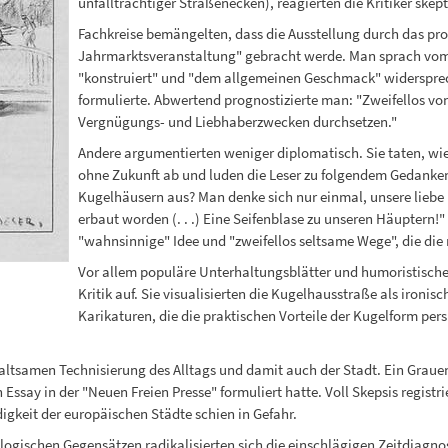
unfallträchtiger Straßenecken), reagierten die Kritiker skepti
Fachkreise bemängelten, dass die Ausstellung durch das pro
Jahrmarktsveranstaltung" gebracht werde. Man sprach vom 
"konstruiert" und "dem allgemeinen Geschmack" widersprec
formulierte. Abwertend prognostizierte man: "Zweifellos vo
Vergnügungs- und Liebhaberzwecken durchsetzen."
Andere argumentierten weniger diplomatisch. Sie taten, wie 
ohne Zukunft ab und luden die Leser zu folgendem Gedanken
Kugelhäusern aus? Man denke sich nur einmal, unsere liebe
erbaut worden (. . .) Eine Seifenblase zu unseren Häuptern!
"wahnsinnige" Idee und "zweifellos seltsame Wege", die di
Vor allem populäre Unterhaltungsblätter und humoristische Z
Kritik auf. Sie visualisierten die Kugelhausstraße als iron
Karikaturen, die die praktischen Vorteile der Kugelform persi
haltsamen Technisierung des Alltags und damit auch der Stadt. Ein Graue
n Essay in der "Neuen Freien Presse" formuliert hatte. Voll Skepsis regis
igkeit der europäischen Städte schien in Gefahr.
logischen Gegensätzen radikalisierten sich die einschlägigen Zeitdiagnos