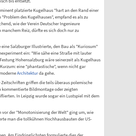
sch bis entsetzt.
minent platzierte Kugelhaus "hart an den Rand einer
"Problem des Kugelhauses", empfand es als zu
hend, wie der Verein Deutscher Ingenieure
n manchem Reiz, dürfte es sich doch nur zu
eine Salzburger Illustrierte, den Bau als "Kuriosum"
experiment ein: "Wie sähe eine Straße mit lauter
 Festung Hohensalzburg wäre seinerzeit als Kugelhaus
" Kurzum: eine "phantastische", wenn nicht gar
e moderne
Architektur
da gehe.
eitschriften griffen die teils überaus polemische
isch kommentierte Bildmontage oder zeigten
flierten. In Leipzig wurde sogar ein Lustspiel mit dem
n vor der "Monotonisierung der Welt" ging um, wie
trierte man die tollkühnen Hochhausbauten der US-
en. Am Eindringlichsten formulierte dies der