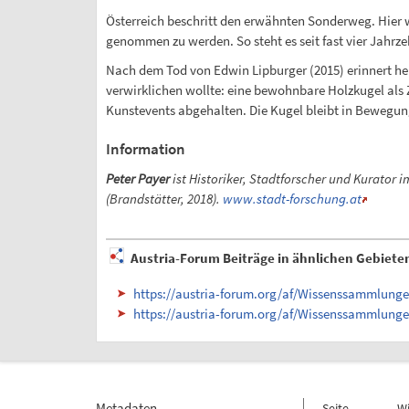
Österreich beschritt den erwähnten Sonderweg. Hier 
genommen zu werden. So steht es seit fast vier Jahrz
Nach dem Tod von Edwin Lipburger (2015) erinnert heu
verwirklichen wollte: eine bewohnbare Holzkugel als 
Kunstevents abgehalten. Die Kugel bleibt in Bewegun
Information
Peter Payer
ist Historiker, Stadtforscher und Kurator 
(Brandstätter, 2018).
www.stadt-forschung.at
Austria-Forum Beiträge in ähnlichen Gebiete
https://austria-forum.org/af/Wissenssammlung
https://austria-forum.org/af/Wissenssammlun
Metadaten
Seite
W