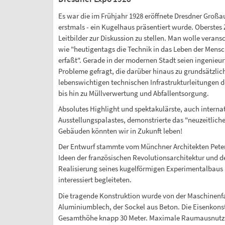
Es war die im Frühjahr 1928 eröffnete Dresdner Großau
erstmals - ein Kugelhaus präsentiert wurde. Oberstes 
Leitbilder zur Diskussion zu stellen. Man wolle veran
wie "heutigentags die Technik in das Leben der Mensche
erfaßt". Gerade in der modernen Stadt seien ingenieur
Probleme gefragt, die darüber hinaus zu grundsätzli
lebenswichtigen technischen Infrastrukturleitungen 
bis hin zu Müllverwertung und Abfallentsorgung.
Absolutes Highlight und spektakulärste, auch interna
Ausstellungspalastes, demonstrierte das "neuzeitlich
Gebäuden könnten wir in Zukunft leben!
Der Entwurf stammte vom Münchner Architekten Peter B
Ideen der französischen Revolutionsarchitektur und d
Realisierung seines kugelförmigen Experimentalbaus 
interessiert begleiteten.
Die tragende Konstruktion wurde von der Maschinenfa
Aluminiumblech, der Sockel aus Beton. Die Eisenkons
Gesamthöhe knapp 30 Meter. Maximale Raumausnutzung