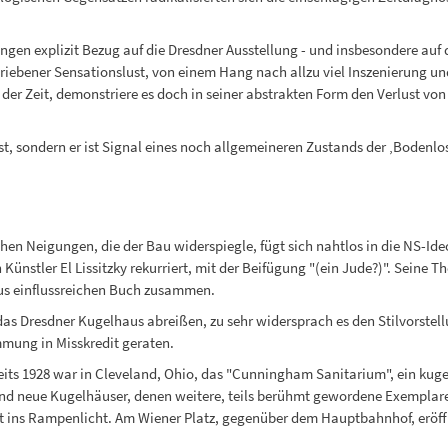
ungen explizit Bezug auf die Dresdner Ausstellung - und insbesondere au
riebener Sensationslust, von einem Hang nach allzu viel Inszenierung u
der Zeit, demonstriere es doch in seiner abstrakten Form den Verlust vo
t, sondern er ist Signal eines noch allgemeineren Zustands der ‚Bodenlos
 Neigungen, die der Bau widerspiegle, fügt sich nahtlos in die NS-Ideolo
ünstler El Lissitzky rekurriert, mit der Beifügung "(ein Jude?)". Seine Th
us einflussreichen Buch zusammen.
 das Dresdner Kugelhaus abreißen, zu sehr widersprach es den Stilvorstel
mung in Misskredit geraten.
reits 1928 war in Cleveland, Ohio, das "Cunningham Sanitarium", ein kuge
nd neue Kugelhäuser, denen weitere, teils berühmt gewordene Exemplare 
ut ins Rampenlicht. Am Wiener Platz, gegenüber dem Hauptbahnhof, eröff