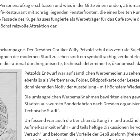
Personenaufzug erschlossen und wies in der Mitte einen runden, atriumart
é-Restaurant mit schräg liegenden Fensterfronten, die einen breiten Ru
Fassade des Kugelhauses fungierte als Werbeträger für das Café sowie di
öchst reizvolle Attraktion dar.
ekampagne. Der Dresdner Grafiker Willy Petzold schuf das zentrale Sujet: 
nsignien der modernen Stadt zu sehen sind: ein symbolträchtig verdicht
n die rational durchorganisierte, technisch determinierte, ökonomisch 
Petzolds Entwurf war auf sämtlichen Werbemedien zu sehe
ebenfalls als Werbemarke, Folder, Bildpostkarte oder Leseze
dominierenden Motiv der Ausstellung - mit höchstem Wiede
Die umfangreichen Werbemaßnahmen bewirkten einen gewal
Städten aus wurden Sonderfahrten nach Dresden organisiert
Technische Stadt".
Umfassend war auch die Berichterstattung in- und ausländi
Aufmerksamkeit erfuhr - und teils heftige Diskussionen herv
Versuch" und betonten die Vorteile der Gebäudeform (freie