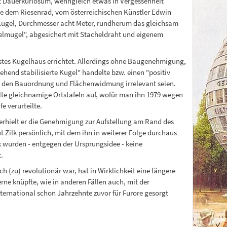
Art Dauerkuriosum, wenngleich etwas in Vergessenheit
he dem Riesenrad, vom österreichischen Künstler Edwin
Kugel, Durchmesser acht Meter, rundherum das gleichsam
gelmugel", abgesichert mit Stacheldraht und eigenem
erstes Kugelhaus errichtet. Allerdings ohne Baugenehmigung,
hend stabilisierte Kugel" handelte bzw. einen "positiv
 den Bauordnung und Flächenwidmung irrelevant seien.
llte gleichnamige Ortstafeln auf, wofür man ihn 1979 wegen
 verurteilte.
 erhielt er die Genehmigung zur Aufstellung am Rand des
Zilk persönlich, mit dem ihn in weiterer Folge durchaus
 wurden - entgegen der Ursprungsidee - keine
.
ch (zu) revolutionär war, hat in Wirklichkeit eine längere
ne knüpfte, wie in anderen Fällen auch, mit der
rnational schon Jahrzehnte zuvor für Furore gesorgt