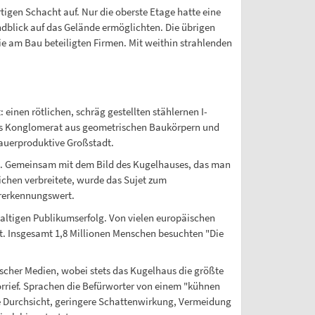
igen Schacht auf. Nur die oberste Etage hatte eine
ndblick auf das Gelände ermöglichten. Die übrigen
e am Bau beteiligten Firmen. Mit weithin strahlenden
einen rötlichen, schräg gestellten stählernen I-
etes Konglomerat aus geometrischen Baukörpern und
dauerproduktive Großstadt.
n. Gemeinsam mit dem Bild des Kugelhauses, das man
ichen verbreitete, wurde das Sujet zum
rerkennungswert.
tigen Publikumserfolg. Von vielen europäischen
. Insgesamt 1,8 Millionen Menschen besuchten "Die
scher Medien, wobei stets das Kugelhaus die größte
orrief. Sprachen die Befürworter von einem "kühnen
re Durchsicht, geringere Schattenwirkung, Vermeidung