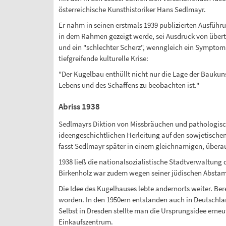
österreichische Kunsthistoriker Hans Sedlmayr.
Er nahm in seinen erstmals 1939 publizierten Ausführ
in dem Rahmen gezeigt werde, sei Ausdruck von übert
und ein "schlechter Scherz", wenngleich ein Symptom 
tiefgreifende kulturelle Krise:
"Der Kugelbau enthüllt nicht nur die Lage der Baukuns
Lebens und des Schaffens zu beobachten ist."
Abriss 1938
Sedlmayrs Diktion von Missbräuchen und pathologischen
ideengeschichtlichen Herleitung auf den sowjetischen K
fasst Sedlmayr später in einem gleichnamigen, übera
1938 ließ die nationalsozialistische Stadtverwaltung
Birkenholz war zudem wegen seiner jüdischen Abstam
Die Idee des Kugelhauses lebte andernorts weiter. Be
worden. In den 1950ern entstanden auch in Deutschla
Selbst in Dresden stellte man die Ursprungsidee erne
Einkaufszentrum.