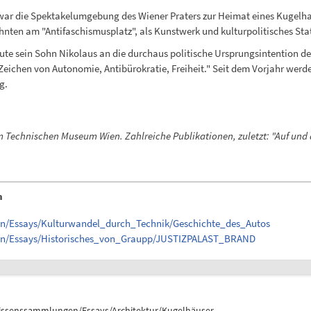
war die Spektakelumgebung des Wiener Praters zur Heimat eines Kugelha
ehnten am "Antifaschismusplatz", als Kunstwerk und kulturpolitisches St
te sein Sohn Nikolaus an die durchaus politische Ursprungsintention des
Zeichen von Autonomie, Antibürokratie, Freiheit." Seit dem Vorjahr wer
g.
im Technischen Museum Wien. Zahlreiche Publikationen, zuletzt: "Auf und 
n
en/Essays/Kulturwandel_durch_Technik/Geschichte_des_Autos
gen/Essays/Historisches_von_Graupp/JUSTIZPALAST_BRAND
issenssammlungen/Essays/Architektur/Kugelhäuser