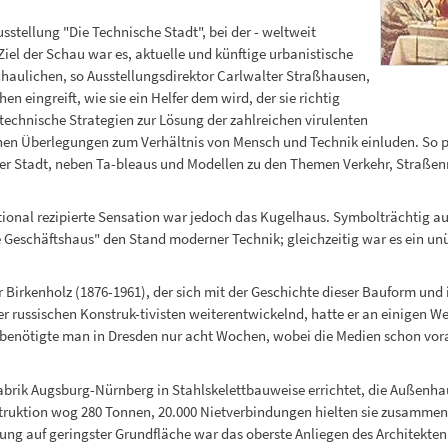
sstellung "Die Technische Stadt", bei der - weltweit
Ziel der Schau war es, aktuelle und künftige urbanistische
schaulichen, so Ausstellungsdirektor Carlwalter Straßhausen,
n eingreift, wie sie ein Helfer dem wird, der sie richtig
technische Strategien zur Lösung der zahlreichen virulenten
chen Überlegungen zum Verhältnis von Mensch und Technik einluden. So p
der Stadt, neben Ta-bleaus und Modellen zu den Themen Verkehr, Straß
tional rezipierte Sensation war jedoch das Kugelhaus. Symbolträchtig auf
e Geschäftshaus" den Stand moderner Technik; gleichzeitig war es ein unü
irkenholz (1876-1961), der sich mit der Geschichte dieser Bauform und i
er russischen Konstruk-tivisten weiterentwickelnd, hatte er an einigen 
benötigte man in Dresden nur acht Wochen, wobei die Medien schon vora
brik Augsburg-Nürnberg in Stahlskelettbauweise errichtet, die Außenhau
truktion wog 280 Tonnen, 20.000 Nietverbindungen hielten sie zusammen.
 auf geringster Grundfläche war das oberste Anliegen des Architekten