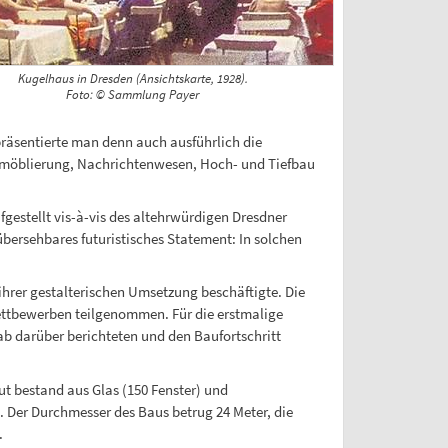
Kugelhaus in Dresden (Ansichtskarte, 1928).
Foto: © Sammlung Payer
räsentierte man denn auch ausführlich die
enmöblierung, Nachrichtenwesen, Hoch- und Tiefbau
gestellt vis-à-vis des altehrwürdigen Dresdner
bersehbares futuristisches Statement: In solchen
hrer gestalterischen Umsetzung beschäftigte. Die
Wettbewerben teilgenommen. Für die erstmalige
b darüber berichteten und den Baufortschritt
t bestand aus Glas (150 Fenster) und
 Der Durchmesser des Baus betrug 24 Meter, die
.