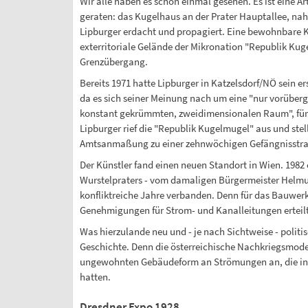
Wir alle haben es schon einmal gesehen. Es ist eine 
geraten: das Kugelhaus an der Prater Hauptallee, na
Lipburger erdacht und propagiert. Eine bewohnbare 
exterritoriale Gelände der Mikronation "Republik Ku
Grenzübergang.
Bereits 1971 hatte Lipburger in Katzelsdorf/NÖ sein 
da es sich seiner Meinung nach um eine "nur vorüberge
konstant gekrümmten, zweidimensionalen Raum", für
Lipburger rief die "Republik Kugelmugel" aus und ste
Amtsanmaßung zu einer zehnwöchigen Gefängnisstrafe
Der Künstler fand einen neuen Standort in Wien. 1982
Wurstelpraters - vom damaligen Bürgermeister Helmut 
konfliktreiche Jahre verbanden. Denn für das Bauwerk
Genehmigungen für Strom- und Kanalleitungen erteilt
Was hierzulande neu und - je nach Sichtweise - politis
Geschichte. Denn die österreichische Nachkriegsmoder
ungewohnten Gebäudeform an Strömungen an, die inte
hatten.
Dresdner Expo 1928