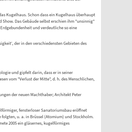
f das Kugelhaus. Schon dass ein Kugelhaus überhaupt
nd Show. Das Gebäude selbst erschien ihm "unsinnig"
n Erdgebundenheit und verdeutliche so eine
igkeit‘, der in den verschiedensten Gebieten des
gie und gipfelt darin, dass er in seiner
esen vom "Verlust der Mitte", d. h. des Menschlichen,
lungen der neuen Machthaber; Architekt Peter
lförmiger, fensterloser Sanatoriumsbau eröffnet
folgten, u. a. in Brüssel (Atomium) und Stockholm.
nete 2005 ein gläsernes, kugelförmiges