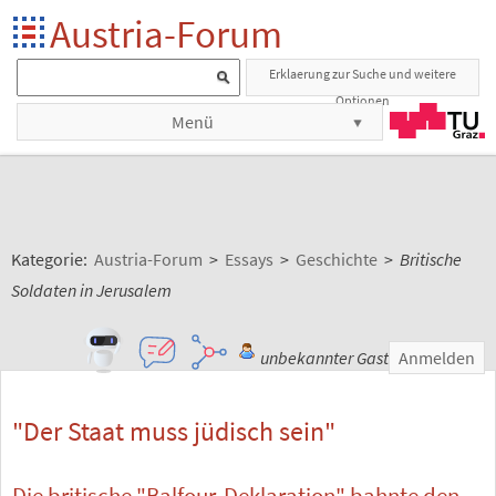
Austria-Forum
Erklaerung zur Suche und weitere
Optionen
Menü
Kategorie:
Austria-Forum
>
Essays
>
Geschichte
>
Britische
Soldaten in Jerusalem
unbekannter Gast
Anmelden
"Der Staat muss jüdisch sein"
Die britische "Balfour-Deklaration" bahnte den