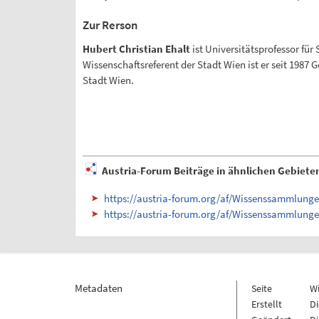
Zur Rerson
Hubert Christian Ehalt
ist Universitätsprofessor für
Wissenschaftsreferent der Stadt Wien ist er seit 1987
Stadt Wien.
Austria-Forum Beiträge in ähnlichen Gebiete
https://austria-forum.org/af/Wissenssammlung
https://austria-forum.org/af/Wissenssammlun
Metadaten
Seite
W
Erstellt
Di