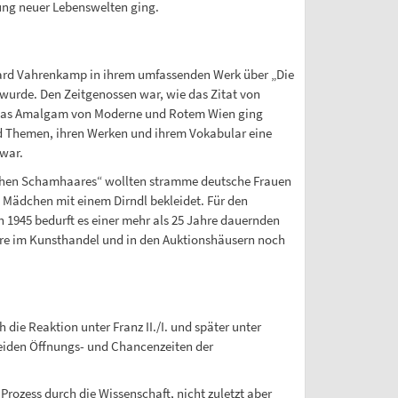
ung neuer Lebenswelten ging.
chard Vahrenkamp in ihrem umfassenden Werk über „Die
wurde. Den Zeitgenossen war, wie das Zitat von
er das Amalgam von Moderne und Rotem Wien ging
nd Themen, ihren Werken und ihrem Vokabular eine
war.
utschen Schamhaares“ wollten stramme deutsche Frauen
 Mädchen mit einem Dirndl bekleidet. Für den
 1945 bedurft es einer mehr als 25 Jahre dauernden
hre im Kunsthandel und in den Auktionshäusern noch
 die Reaktion unter Franz II./I. und später unter
beiden Öffnungs- und Chancenzeiten der
Prozess durch die Wissenschaft, nicht zuletzt aber