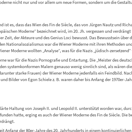
Moderne nicht nur und vor allem um neue Formen, sondern um die Gestalt
 ist es, dass das Wien des Fin de Siècle, das von Jürgen Nautz und Ri
päischen Moderne“ bezeichnet wird, im 20. Jh. vergessen und verdrängt 
der Zeit, der Akteure und des Genius Loci bewusst. Das Bewusstsein üb
ür den Nationalsozialismus war die Wiener Moderne mit ihren Methoden u
ener Moderne wollten „Analyse“, was für die Nazis „jüdisch-zersetzend“ 
derne war für die Nazis Pornografie und Entartung. Die „Meister des de
 den systemkonformen Malern genauso wenig sinnlich sind, als wären die
arunter starke Frauen) der Wiener Moderne jedenfalls ein Feindbild. Nach
nd Bilder von Egon Schiele z. B. waren daher bis Anfang der 1970er-Ja
ärte Haltung von Joseph II. und Leopold II. unterstützt worden war, durch
funden hatte, erging es auch der Wiener Moderne des Fin de Siècle. Die 
rdrängt.
eit Anfang der 80er-Jahre des 20. Jahrhunderts in einem kontinuierlichen 