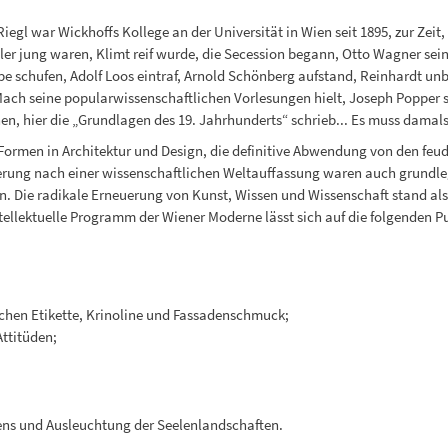
Riegl war Wickhoffs Kollege an der Universität in Wien seit 1895, zur Zei
r jung waren, Klimt reif wurde, die Secession begann, Otto Wagner seine
 schufen, Adolf Loos eintraf, Arnold Schönberg aufstand, Reinhardt unb
ach seine popularwissenschaftlichen Vorlesungen hielt, Joseph Popper s
hen, hier die „Grundlagen des 19. Jahrhunderts“ schrieb... Es muss damal
r Formen in Architektur und Design, die definitive Abwendung von den f
erung nach einer wissenschaftlichen Weltauffassung waren auch grundl
en. Die radikale Erneuerung von Kunst, Wissen und Wissenschaft stand a
tellektuelle Programm der Wiener Moderne lässt sich auf die folgenden P
chen Etikette, Krinoline und Fassadenschmuck;
Attitüden;
ens und Ausleuchtung der Seelenlandschaften.