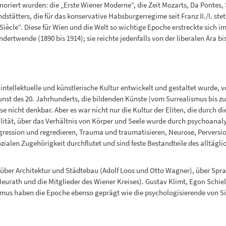
riert wurden: die „Erste Wiener Moderne“, die Zeit Mozarts, Da Pontes, 
dstätters, die für das konservative Habsburgerregime seit Franz II./I. st
iècle“. Diese für Wien und die Welt so wichtige Epoche erstreckte sich i
dertwende (1890 bis 1914); sie reichte jedenfalls von der liberalen Ära bi
 intellektuelle und künstlerische Kultur entwickelt und gestaltet wurde, 
st des 20. Jahrhunderts, die bildenden Künste (vom Surrealismus bis zu
e nicht denkbar. Aber es war nicht nur die Kultur der Eliten, die durch 
lität, über das Verhältnis von Körper und Seele wurde durch psychoanal
egression und regredieren, Trauma und traumatisieren, Neurose, Perversi
zialen Zugehörigkeit durchflutet und sind feste Bestandteile des alltäg
ber Architektur und Städtebau (Adolf Loos und Otto Wagner), über Sprac
eurath und die Mitglieder des Wiener Kreises). Gustav Klimt, Egon Schiel
us haben die Epoche ebenso geprägt wie die psychologisierende von Sigm