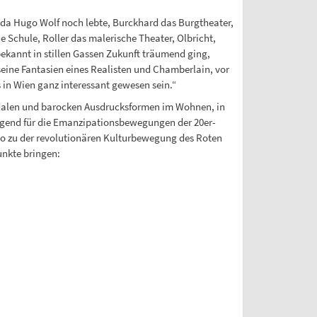
t, da Hugo Wolf noch lebte, Burckhard das Burgtheater,
 Schule, Roller das malerische Theater, Olbricht,
ekannt in stillen Gassen Zukunft träumend ging,
eine Fantasien eines Realisten und Chamberlain, vor
s in Wien ganz interessant gewesen sein.“
eudalen und barocken Ausdrucksformen im Wohnen, in
egend für die Emanzipationsbewegungen der 20er-
lso zu der revolutionären Kulturbewegung des Roten
unkte bringen: