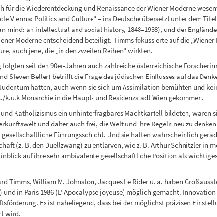
ch für die Wiederentdeckung und Renaissance der Wiener Moderne wesentl
 Vienna: Politics and Culture“ – ins Deutsche übersetzt unter dem Titel 
an mind: an intellectual and social history, 1848–1938), und der Englän
ner Moderne entscheidend beteiligt. Timms fokussierte auf die „Wiener K
ure, auch jene, die „in den zweiten Reihen“ wirkten.
lgten seit den 90er-Jahren auch zahlreiche österreichische Forscherinn
nd Steven Beller) betrifft die Frage des jüdischen Einflusses auf das Denk
 Judentum hatten, auch wenn sie sich um Assimilation bemühten und kein
.k./k.u.k Monarchie in die Haupt- und Residenzstadt Wien gekommen.
l und Katholizismus ein unhinterfragbares Machtkartell bildeten, waren s
rkunftswelt und daher auch frei, die Welt und ihre Regeln neu zu denken 
 gesellschaftliche Führungsschicht. Und sie hatten wahrscheinlich gerad
chaft (z. B. den Duellzwang) zu entlarven, wie z. B. Arthur Schnitzler in m
inblick auf ihre sehr ambivalente gesellschaftliche Position als wichtig
ard Timms, William M. Johnston, Jacques Le Rider u. a. haben Großausst
) und in Paris 1986 (L' Apocalypse joyeuse) möglich gemacht. Innovation u
förderung. Es ist naheliegend, dass bei der möglichst präzisen Einstellu
t wird.