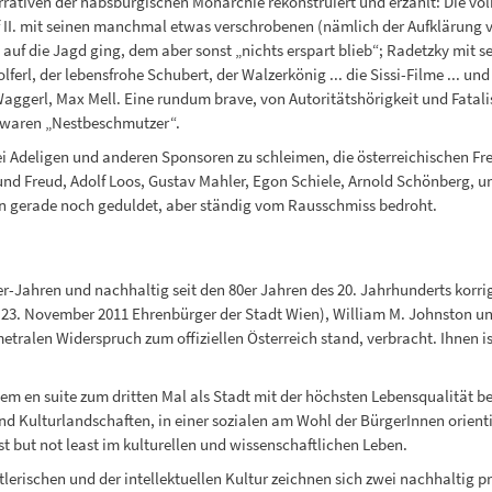
arrativen der habsburgischen Monarchie rekonstruiert und erzählt: Die 
sef II. mit seinen manchmal etwas verschrobenen (nämlich der Aufklärung
 auf die Jagd ging, dem aber sonst „nichts erspart blieb“; Radetzky mit s
ferl, der lebensfrohe Schubert, der Walzerkönig ... die Sissi-Filme ... un
aggerl, Max Mell. Eine rundum brave, von Autoritätshörigkeit und Fatalis
n, waren „Nestbeschmutzer“.
ei Adeligen und anderen Sponsoren zu schleimen, die österreichischen F
nd Freud, Adolf Loos, Gustav Mahler, Egon Schiele, Arnold Schönberg, u
non gerade noch geduldet, aber ständig vom Rausschmiss bedroht.
er-Jahren und nachhaltig seit den 80er Jahren des 20. Jahrhunderts korri
t 23. November 2011 Ehrenbürger der Stadt Wien), William M. Johnston u
metralen Widerspruch zum offiziellen Österreich stand, verbracht. Ihnen i
m en suite zum dritten Mal als Stadt mit der höchsten Lebensqualität bes
nd Kulturlandschaften, in einer sozialen am Wohl der BürgerInnen orienti
t but not least im kulturellen und wissenschaftlichen Leben.
lerischen und der intellektuellen Kultur zeichnen sich zwei nachhaltig 