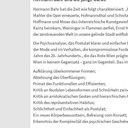
Hermann Bahr hat die Zeit wie folgt charakterisiert: „
Mahler die Oper erneuerte, Hofmannsthal und Schnitzle
Hoffmann und Moser das österreichische Kunstgewerbe
Kainz heimkam, Weininger in Flammen zerfiel, Ernst M
der zerstreuenden Welt in unsere gelinde Stadt entflo
Die Psychoanalyse, das Postulat klarer und einfache
der Mode und im Verhalten, die kompromisslose Ford
Jahre des 20. Jahrhunderts., die das Rote Wien prägt
Wien in keinem Gegensatz – ganz im Gegenteil. Das in
Aufklärung überkommener Formen;
Ablehnung des Überflüssigen;
Primat des Funktionellen und Effizienten;
Kritik an feudalen Lebensformen und Schnörkeln zwis
Kritik an aristokratischen Gesten und hierarchischen 
Kritik des repräsentativen Habitus;
Schlichtheit und Einfachheit als Postulat;
Ein neues Körperbewusstsein, Befreiung vom Korsett;
Erkenntnis der Komplexität des psychischen Gescheh