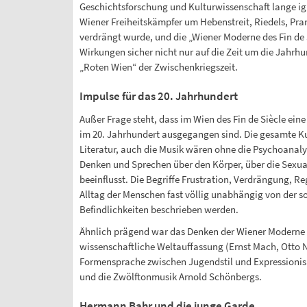
Geschichtsforschung und Kulturwissenschaft lange igno
Wiener Freiheitskämpfer um Hebenstreit, Riedels, Pran
verdrängt wurde, und die „Wiener Moderne des Fin de S
Wirkungen sicher nicht nur auf die Zeit um die Jahrhun
„Roten Wien“ der Zwischenkriegszeit.
Impulse für das 20. Jahrhundert
Außer Frage steht, dass im Wien des Fin de Siècle eine
im 20. Jahrhundert ausgegangen sind. Die gesamte Kun
Literatur, auch die Musik wären ohne die Psychoanalys
Denken und Sprechen über den Körper, über die Sexua
beeinflusst. Die Begriffe Frustration, Verdrängung, R
Alltag der Menschen fast völlig unabhängig von der so
Befindlichkeiten beschrieben werden.
Ähnlich prägend war das Denken der Wiener Moderne ü
wissenschaftliche Weltauffassung (Ernst Mach, Otto N
Formensprache zwischen Jugendstil und Expressionism
und die Zwölftonmusik Arnold Schönbergs.
Hermann Bahr und die junge Garde