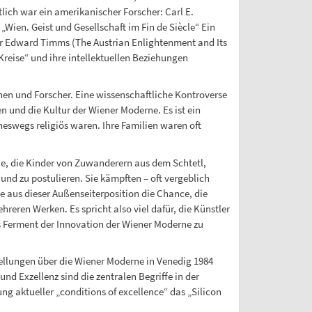
ich war ein amerikanischer Forscher: Carl E.
„Wien. Geist und Gesellschaft im Fin de Siècle“ Ein
der Edward Timms (The Austrian Enlightenment and Its
reise“ und ihre intellektuellen Beziehungen
en und Forscher. Eine wissenschaftliche Kontroverse
en und die Kultur der Wiener Moderne. Es ist ein
eswegs religiös waren. Ihre Familien waren oft
ie, die Kinder von Zuwanderern aus dem Schtetl,
und zu postulieren. Sie kämpften – oft vergeblich
e aus dieser Außenseiterposition die Chance, die
ehreren Werken. Es spricht also viel dafür, die Künstler
es Ferment der Innovation der Wiener Moderne zu
ellungen über die Wiener Moderne in Venedig 1984
nd Exzellenz sind die zentralen Begriffe in der
ng aktueller „conditions of excellence“ das „Silicon