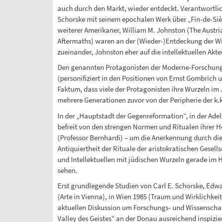
auch durch den Markt, wieder entdeckt. Verantwortli
Schorske mit seinem epochalen Werk über „Fin-de-Siècle
weiterer Amerikaner, William M. Johnston (The Austri
Aftermaths) waren an der (Wieder-)Entdeckung der Wie
zueinander, Johnston eher auf die intellektuellen Akte
Den genannten Protagonisten der Moderne-Forschung fo
(personifiziert in den Positionen von Ernst Gombrich u
Faktum, dass viele der Protagonisten ihre Wurzeln im
mehrere Generationen zuvor von der Peripherie der k
In der „Hauptstadt der Gegenreformation“, in der Ade
befreit von den strengen Normen und Ritualen ihrer He
(Professor Bernhardi) – um die Anerkennung durch die
Antiquiertheit der Rituale der aristokratischen Gesells
und Intellektuellen mit jüdischen Wurzeln gerade im H
sehen.
Erst grundlegende Studien von Carl E. Schorske, Edw
(Arte in Vienna), in Wien 1985 (Traum und Wirklichkeit
aktuellen Diskussion um Forschungs- und Wissenschafts
Valley des Geistes“ an der Donau ausreichend inspizier