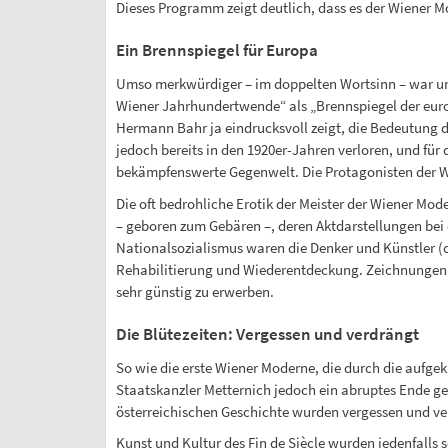
Dieses Programm zeigt deutlich, dass es der Wiener 
Ein Brennspiegel für Europa
Umso merkwürdiger – im doppelten Wortsinn – war und
Wiener Jahrhundertwende“ als „Brennspiegel der euro
Hermann Bahr ja eindrucksvoll zeigt, die Bedeutung 
jedoch bereits in den 1920er-Jahren verloren, und f
bekämpfenswerte Gegenwelt. Die Protagonisten der Wi
Die oft bedrohliche Erotik der Meister der Wiener Mo
– geboren zum Gebären –, deren Aktdarstellungen bei
Nationalsozialismus waren die Denker und Künstler (d
Rehabilitierung und Wiederentdeckung. Zeichnungen u
sehr günstig zu erwerben.
Die Blütezeiten: Vergessen und verdrängt
So wie die erste Wiener Moderne, die durch die aufgekl
Staatskanzler Metternich jedoch ein abruptes Ende ge
österreichischen Geschichte wurden vergessen und ve
Kunst und Kultur des Fin de Siècle wurden jedenfalls s