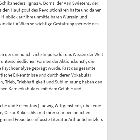
Schikaneders, Ignaz v. Borns, der Van Swietens, der
ets den Haut goût des Revolutionären hatte und daher
m Hinblick auf ihre unmittelbaren Wurzeln und
s in die für Wien so wichtige Gestaltungsperiode des
von der unendlich viele Impulse für das Wissen der Welt
 unterschiedlichen Formen der Aktionskunst), die
die Psychoanalyse geprägt wurde. Fast das gesamte
ytische Erkenntnisse und durch deren Vokabular
on, Trieb, Triebhaftigkeit und Sublimierung haben den
lichen Kernvokabulars, mit dem Gefühle und
he und Erkenntnis (Ludwig Wittgenstein), über eine
e, Oskar Kokoschka mit ihrer sehr persönlichen
und Freud beeinflusste Literatur Arthur Schnitzlers