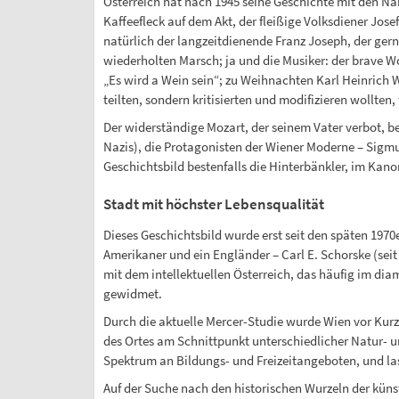
Österreich hat nach 1945 seine Geschichte mit den N
Kaffeefleck auf dem Akt, der fleißige Volksdiener Jo
natürlich der langzeitdienende Franz Joseph, der gern
wiederholten Marsch; ja und die Musiker: der brave Wol
„Es wird a Wein sein“; zu Weihnachten Karl Heinrich W
teilten, sondern kritisierten und modifizieren wollte
Der widerständige Mozart, der seinem Vater verbot, b
Nazis), die Protagonisten der Wiener Moderne – Sigmu
Geschichtsbild bestenfalls die Hinterbänkler, im Ka
Stadt mit höchster Lebensqualität
Dieses Geschichtsbild wurde erst seit den späten 1970
Amerikaner und ein Engländer – Carl E. Schorske (sei
mit dem intellektuellen Österreich, das häufig im dia
gewidmet.
Durch die aktuelle Mercer-Studie wurde Wien vor Kurze
des Ortes am Schnittpunkt unterschiedlicher Natur- u
Spektrum an Bildungs- und Freizeitangeboten, und las
Auf der Suche nach den historischen Wurzeln der künst