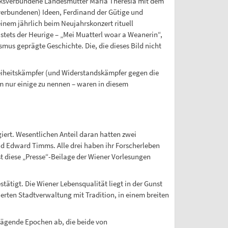
volksverbundene Landesmutter Maria Theresia mit dem
 verbundenen) Ideen, Ferdinand der Gütige und
einem jährlich beim Neujahrskonzert rituell
d stets der Heurige – „Mei Muatterl woar a Weanerin“,
mus geprägte Geschichte. Die, die dieses Bild nicht
reiheitskämpfer (und Widerstandskämpfer gegen die
m nur einige zu nennen – waren in diesem
giert. Wesentlichen Anteil daran hatten zwei
nd Edward Timms. Alle drei haben ihr Forscherleben
st diese „Presse“-Beilage der Wiener Vorlesungen
tätigt. Die Wiener Lebensqualität liegt in der Gunst
erten Stadtverwaltung mit Tradition, in einem breiten
prägende Epochen ab, die beide von