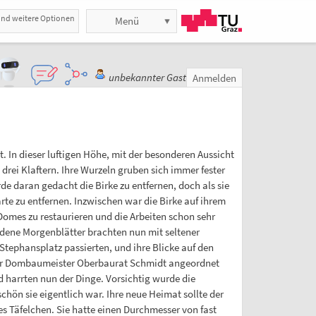
und weitere Optionen
Menü
unbekannter Gast
Anmelden
 In dieser luftigen Höhe, mit der besonderen Aussicht
drei Klaftern. Ihre Wurzeln gruben sich immer fester
de daran gedacht die Birke zu entfernen, doch als sie
arte zu entfernen. Inzwischen war die Birke auf ihrem
omes zu restaurieren und die Arbeiten schon sehr
iedene Morgenblätter brachten nun mit seltener
Stephansplatz passierten, und ihre Blicke auf den
e der Dombaumeister Oberbaurat Schmidt angeordnet
 harrten nun der Dinge. Vorsichtig wurde die
chön sie eigentlich war. Ihre neue Heimat sollte der
s Täfelchen. Sie hatte einen Durchmesser von fast