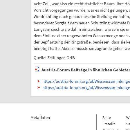
acht Zoll, war also ein recht stattlicher Baum. Ihre H
Vorsicht vorgegangen wurde, war es nicht gelungen, 
Windrichtung nach genau dieselbe Stellung einnahm, w
besonderer Sorgfalt dem neuen Schützling widmete De
Langsam siechte sie dahin ein Zeichen, wie sehr sie u
dem Einfluss einer ungewohnten Wassermenge noch weic
der Bepflanzung der Ringstraße, bewiesen, dass sie k
benötigt hätte. Aber so musste sie zugrunde gehen w
Quelle: Zeitungen ÖNB
Austria-Forum Beiträge in ähnlichen Gebiete
https://austria-forum.org/af/Wissenssammlun
https://austria-forum.org/af/Wissenssammlung
Metadaten
Seite
W
Erstellt
Sa