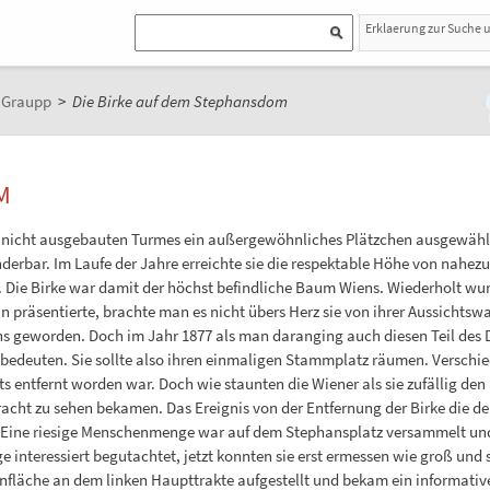
Erklaerung zur Suche 
n Graupp
>
Die Birke auf dem Stephansdom
M
des nicht ausgebauten Turmes ein außergewöhnliches Plätzchen ausgewählt.
rbar. Im Laufe der Jahre erreichte sie die respektable Höhe von nahezu 
n. Die Birke war damit der höchst befindliche Baum Wiens. Wiederholt wur
ün präsentierte, brachte man es nicht übers Herz sie von ihrer Aussichtsw
 geworden. Doch im Jahr 1877 als man daranging auch diesen Teil des D
de bedeuten. Sie sollte also ihren einmaligen Stammplatz räumen. Versch
entfernt worden war. Doch wie staunten die Wiener als sie zufällig den 
 Pracht zu sehen bekamen. Das Ereignis von der Entfernung der Birke di
n. Eine riesige Menschenmenge war auf dem Stephansplatz versammelt und
interessiert begutachtet, jetzt konnten sie erst ermessen wie groß und s
nfläche an dem linken Haupttrakte aufgestellt und bekam ein informative