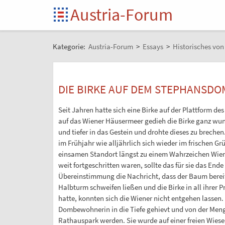
Austria-Forum
Kategorie:
Austria-Forum
>
Essays
>
Historisches vo
DIE BIRKE AUF DEM STEPHANSDO
Seit Jahren hatte sich eine Birke auf der Plattform 
auf das Wiener Häusermeer gedieh die Birke ganz wunde
und tiefer in das Gestein und drohte dieses zu breche
im Frühjahr wie alljährlich sich wieder im frischen Gr
einsamen Standort längst zu einem Wahrzeichen Wiens
weit fortgeschritten waren, sollte das für sie das En
Übereinstimmung die Nachricht, dass der Baum bereits 
Halbturm schweifen ließen und die Birke in all ihrer
hatte, konnten sich die Wiener nicht entgehen lasse
Dombewohnerin in die Tiefe gehievt und von der Menge 
Rathauspark werden. Sie wurde auf einer freien Wiese