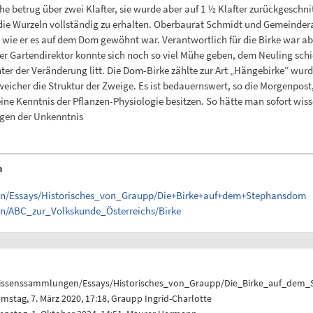
öhe betrug über zwei Klafter, sie wurde aber auf 1 ½ Klafter zurückgeschn
die Wurzeln vollständig zu erhalten. Oberbaurat Schmidt und Gemeinder
ie er es auf dem Dom gewöhnt war. Verantwortlich für die Birke war ab 
r Gartendirektor konnte sich noch so viel Mühe geben, dem Neuling sch
nter der Veränderung litt. Die Dom-Birke zählte zur Art „Hängebirke“ wurd
her die Struktur der Zweige. Es ist bedauernswert, so die Morgenpost, 
eine Kenntnis der Pflanzen-Physiologie besitzen. So hätte man sofort wis
egen der Unkenntnis
n
gen/Essays/Historisches_von_Graupp/Die+Birke+auf+dem+Stephansdom
en/ABC_zur_Volkskunde_Österreichs/Birke
issenssammlungen/Essays/Historisches_von_Graupp/Die_Birke_auf_dem
mstag, 7. März 2020, 17:18,
Graupp Ingrid-Charlotte