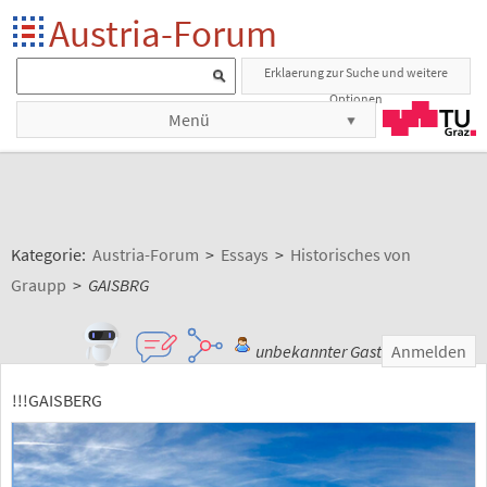
Austria-Forum
Erklaerung zur Suche und weitere
Optionen
Menü
Kategorie:
Austria-Forum
>
Essays
>
Historisches von
Graupp
>
GAISBRG
unbekannter Gast
Anmelden
!!!GAISBERG