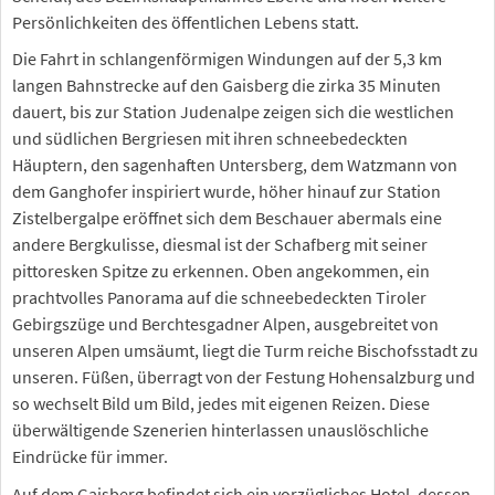
Persönlichkeiten des öffentlichen Lebens statt.
Die Fahrt in schlangenförmigen Windungen auf der 5,3 km
langen Bahnstrecke auf den Gaisberg die zirka 35 Minuten
dauert, bis zur Station Judenalpe zeigen sich die westlichen
und südlichen Bergriesen mit ihren schneebedeckten
Häuptern, den sagenhaften Untersberg, dem Watzmann von
dem Ganghofer inspiriert wurde, höher hinauf zur Station
Zistelbergalpe eröffnet sich dem Beschauer abermals eine
andere Bergkulisse, diesmal ist der Schafberg mit seiner
pittoresken Spitze zu erkennen. Oben angekommen, ein
prachtvolles Panorama auf die schneebedeckten Tiroler
Gebirgszüge und Berchtesgadner Alpen, ausgebreitet von
unseren Alpen umsäumt, liegt die Turm reiche Bischofsstadt zu
unseren. Füßen, überragt von der Festung Hohensalzburg und
so wechselt Bild um Bild, jedes mit eigenen Reizen. Diese
überwältigende Szenerien hinterlassen unauslöschliche
Eindrücke für immer.
Auf dem Gaisberg befindet sich ein vorzügliches Hotel, dessen