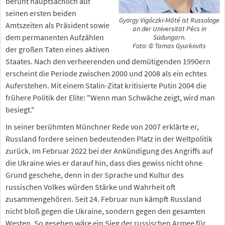
beruht hauptsächlich auf
seinen ersten beiden
György Vigóczki-Máté ist Russologe
Amtszeiten als Präsident sowie
an der Universität Pécs in
dem permanenten Aufzählen
Südungarn.
Foto: © Tamas Gyurkovits
der großen Taten eines aktiven
Staates. Nach den verheerenden und demütigenden 1990ern
erscheint die Periode zwischen 2000 und 2008 als ein echtes
Auferstehen. Mit einem Stalin-Zitat kritisierte Putin 2004 die
frühere Politik der Elite: "Wenn man Schwäche zeigt, wird man
besiegt."
In seiner berühmten Münchner Rede von 2007 erklärte er,
Russland fordere seinen bedeutenden Platz in der Weltpolitik
zurück. Im Februar 2022 bei der Ankündigung des Angriffs auf
die Ukraine wies er darauf hin, dass dies gewiss nicht ohne
Grund geschehe, denn in der Sprache und Kultur des
russischen Volkes würden Stärke und Wahrheit oft
zusammengehören. Seit 24. Februar nun kämpft Russland
nicht bloß gegen die Ukraine, sondern gegen den gesamten
Westen. So gesehen wäre ein Sieg der russischen Armee für