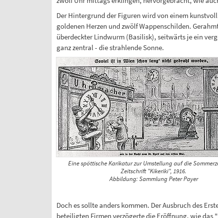
zwölf Uhr mittags erklingen, hervorgebracht, wie auch
Der Hintergrund der Figuren wird von einem kunstvoll
goldenen Herzen und zwölf Wappenschilden. Gerahmt w
überdeckter Lindwurm (Basilisk), seitwärts je ein ver
ganz zentral - die strahlende Sonne.
Eine spöttische Karikatur zur Umstellung auf die Sommerze
Zeitschrift "Kikeriki", 1916.
Abbildung: Sammlung Peter Payer
Doch es sollte anders kommen. Der Ausbruch des Erste
beteiligten Firmen verzögerte die Eröffnung, wie das "