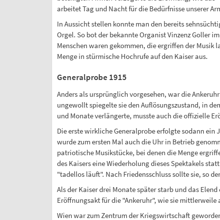
arbeitet Tag und Nacht für die Bedürfnisse unserer Ar
In Aussicht stellen konnte man den bereits sehnsüchti
Orgel. So bot der bekannte Organist Vinzenz Goller i
Menschen waren gekommen, die ergriffen der Musik la
Menge in stürmische Hochrufe auf den Kaiser aus.
Generalprobe 1915
Anders als ursprünglich vorgesehen, war die Ankeruh
ungewollt spiegelte sie den Auflösungszustand, in de
und Monate verlängerte, musste auch die offizielle E
Die erste wirkliche Generalprobe erfolgte sodann ein
wurde zum ersten Mal auch die Uhr in Betrieb geno
patriotische Musikstücke, bei denen die Menge ergrif
des Kaisers eine Wiederholung dieses Spektakels stat
"tadellos läuft". Nach Friedensschluss sollte sie, so d
Als der Kaiser drei Monate später starb und das Elend 
Eröffnungsakt für die "Ankeruhr", wie sie mittlerweile
Wien war zum Zentrum der Kriegswirtschaft geworde