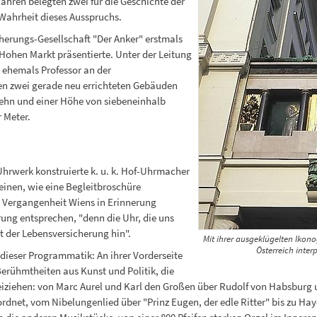
ahren belegten zwei für die Geschichte der
Wahrheit dieses Ausspruchs.
cherungs-Gesellschaft "Der Anker" erstmals
 Hohen Markt präsentierte. Unter der Leitung
 ehemals Professor an der
den zwei gerade neu errichteten Gebäuden
zehn und einer Höhe von siebeneinhalb
 Meter.
hrwerk konstruierte k. u. k. Hof-Uhrmacher
einen, wie eine Begleitbroschüre
e Vergangenheit Wiens in Erinnerung
rung entsprechen, "denn die Uhr, die uns
rt der Lebensversicherung hin".
Mit ihrer ausgeklügelten Ikono
Österreich inter
 dieser Programmatik: An ihrer Vorderseite
Berühmtheiten aus Kunst und Politik, die
eiziehen: von Marc Aurel und Karl den Großen über Rudolf von Habsburg 
dnet, vom Nibelungenlied über "Prinz Eugen, der edle Ritter" bis zu Hay