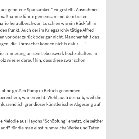
dauer gebotene Sparsamkeit" eingestellt. Ausnahmen
gsmaßnahme führte gemeinsam mit dem tristen
ario heraufbeschwor. Es schien wie ein Rückfall in
den Punkt. Auch der im Kriegsarchiv tätige Alfred
n vor oder zurück oder gar nicht. Mancher fehlt das
gen, die Uhrmacher können nichts dafür . . ."
die Erinnerung an sein Lebenswerk hochzuhalten. Im
olz wies er darauf hin, dass diese zwar schon
ßen, ohne großen Pomp in Betrieb genommen.
ereichern, war erreicht. Wohl auch deshalb, weil die
schlussendlich grandioser künstlerischer Abgesang auf
ue Melodie aus Haydns "Schöpfung" ersetzt, die seither
rland", für die man einst ruhmreiche Werke und Taten