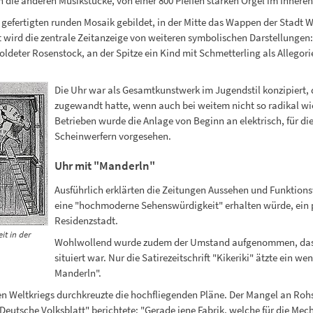
 die anderen Musikstücke, von einer 800 Pfeifen starken Orgel im Inneren
 gefertigten runden Mosaik gebildet, in der Mitte das Wappen der Stadt 
ird die zentrale Zeitanzeige von weiteren symbolischen Darstellungen: 
goldeter Rosenstock, an der Spitze ein Kind mit Schmetterling als Allegor
Die Uhr war als Gesamtkunstwerk im Jugendstil konzipiert
zugewandt hatte, wenn auch bei weitem nicht so radikal wi
Betrieben wurde die Anlage von Beginn an elektrisch, für d
Scheinwerfern vorgesehen.
Uhr mit "Manderln"
Ausführlich erklärten die Zeitungen Aussehen und Funktion
eine "hochmoderne Sehenswürdigkeit" erhalten würde, ein p
Residenzstadt.
it in der
Wohlwollend wurde zudem der Umstand aufgenommen, dass 
situiert war. Nur die Satirezeitschrift "Kikeriki" ätzte ein 
Manderln".
n Weltkriegs durchkreuzte die hochfliegenden Pläne. Der Mangel an Rohst
Deutsche Volksblatt" berichtete: "Gerade jene Fabrik, welche für die Mech