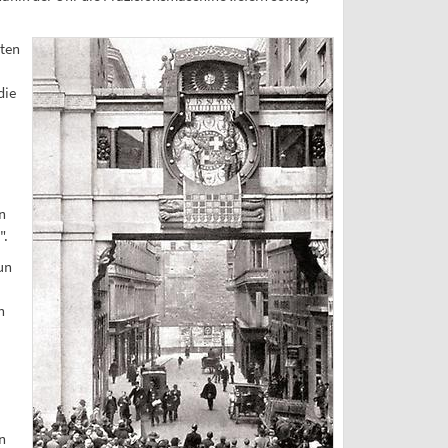
lten
die
n
".
un
n
n