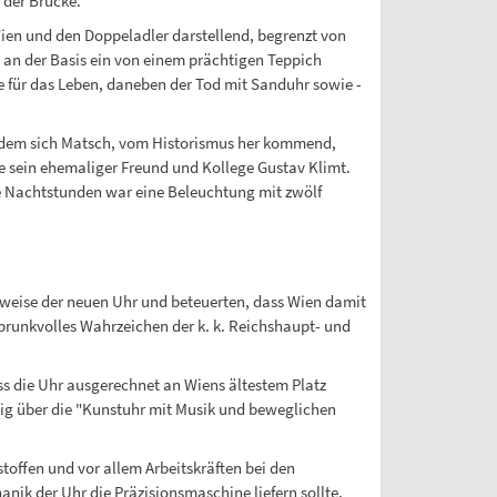
 der Brücke.
Wien und den Doppeladler darstellend, begrenzt von
an der Basis ein von einem prächtigen Teppich
ie für das Leben, daneben der Tod mit Sanduhr sowie -
, dem sich Matsch, vom Historismus her kommend,
e sein ehemaliger Freund und Kollege Gustav Klimt.
ie Nachtstunden war eine Beleuchtung mit zwölf
sweise der neuen Uhr und beteuerten, dass Wien damit
runkvolles Wahrzeichen der k. k. Reichshaupt- und
die Uhr ausgerechnet an Wiens ältestem Platz
wenig über die "Kunstuhr mit Musik und beweglichen
offen und vor allem Arbeitskräften bei den
anik der Uhr die Präzisionsmaschine liefern sollte,