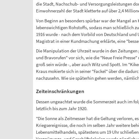
die Stadt, Nachschub- und Versorgungsleistungen do
Einwohnerzahl der Stadt kletterte auf über 2,4 Million
Von Beginn an besonders spürbar war der Mangel an K
lebenswichtigen Rohstoffs, sodass man schließlich z
1916 wurde - nach dem Vorbild von Deutschland und U
Magistrat in einer Kundmachung erklärte, eine "besse
Die Manipulation der Uhrzeit wurde in den Zeitungen 
und Bravorufen" vor sich, wie die "Neue Freie Presse"
groß sein würde -, aber auch Witz und Spott. Im "Kiker
Kraus mokierte sich in seiner "Fackel" über die dadur
nachzusehn. Wie sie späterhin gehen werden, nämlich d
Zeiteinschränkungen
Dessen ungeachtet wurde die Sommerzeit auch im folge
letztlich bis zum Jahr 1920.
"Die Sonne als Zeitmesser hat die Geltung verloren, e
Kriegsereignisse, die noch im selben Jahr weitere b
Lebensmittelhandels, spätestens um 19 Uhr schließen;
Vergnügungs- und Geschäftslokalen wurde gänzlich v