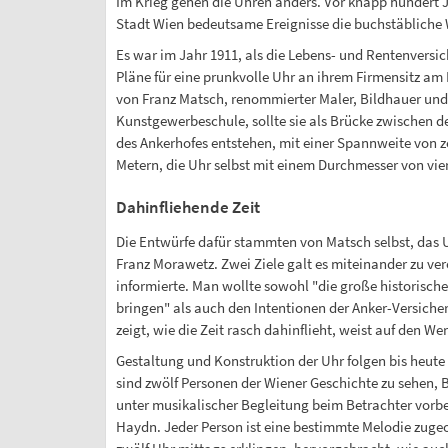
Im Krieg gehen die Uhren anders. Vor knapp hundert J
Stadt Wien bedeutsame Ereignisse die buchstäbliche 
Es war im Jahr 1911, als die Lebens- und Rentenversi
Pläne für eine prunkvolle Uhr an ihrem Firmensitz am
von Franz Matsch, renommierter Maler, Bildhauer und
Kunstgewerbeschule, sollte sie als Brücke zwischen 
des Ankerhofes entstehen, mit einer Spannweite von 
Metern, die Uhr selbst mit einem Durchmesser von vier
Dahinfliehende Zeit
Die Entwürfe dafür stammten von Matsch selbst, das U
Franz Morawetz. Zwei Ziele galt es miteinander zu ver
informierte. Man wollte sowohl "die große historisch
bringen" als auch den Intentionen der Anker-Versiche
zeigt, wie die Zeit rasch dahinflieht, weist auf den We
Gestaltung und Konstruktion der Uhr folgen bis heute
sind zwölf Personen der Wiener Geschichte zu sehen, 
unter musikalischer Begleitung beim Betrachter vorb
Haydn. Jeder Person ist eine bestimmte Melodie zugeor