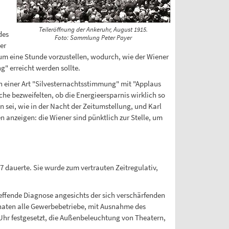
Teileröffnung der Ankeruhr, August 1915.
des
Foto: Sammlung Peter Payer
er
um eine Stunde vorzustellen, wodurch, wie der Wiener
" erreicht werden sollte.
n einer Art "Silvesternachtsstimmung" mit "Applaus
che bezweifelten, ob die Energieersparnis wirklich so
n sei, wie in der Nacht der Zeitumstellung, und Karl
n anzeigen: die Wiener sind pünktlich zur Stelle, um
7 dauerte. Sie wurde zum vertrauten Zeitregulativ,
treffende Diagnose angesichts der sich verschärfenden
onaten alle Gewerbebetriebe, mit Ausnahme des
 Uhr festgesetzt, die Außenbeleuchtung von Theatern,