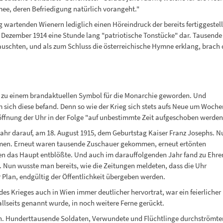
mee, deren Befriedigung natürlich vorangeht."
g wartenden Wienern lediglich einen Höreindruck der bereits fertiggestel
m Dezember 1914 eine Stunde lang "patriotische Tonstücke" dar. Tausende
uschten, und als zum Schluss die österreichische Hymne erklang, brach 
r zu einem brandaktuellen Symbol für die Monarchie geworden. Und
m sich diese befand. Denn so wie der Krieg sich stets aufs Neue um Woche
röffnung der Uhr in der Folge "auf unbestimmte Zeit aufgeschoben werden
 Jahr darauf, am 18. August 1915, dem Geburtstag Kaiser Franz Josephs. N
mmen. Erneut waren tausende Zuschauer gekommen, erneut ertönten
fen das Haupt entblößte. Und auch im darauffolgenden Jahr fand zu Ehre
t. Nun wusste man bereits, wie die Zeitungen meldeten, dass die Uhr
er Plan, endgültig der Öffentlichkeit übergeben werden.
des Krieges auch in Wien immer deutlicher hervortrat, war ein feierlicher
 allseits genannt wurde, in noch weitere Ferne gerückt.
n. Hunderttausende Soldaten, Verwundete und Flüchtlinge durchströmte