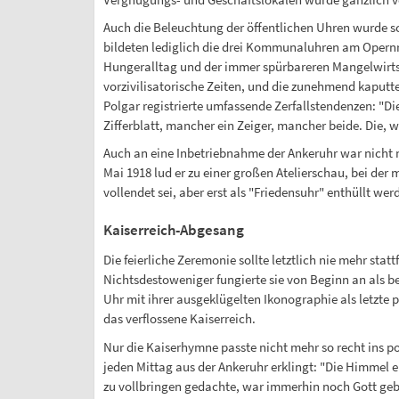
Auch die Beleuchtung der öffentlichen Uhren wurde sc
bildeten lediglich die drei Kommunaluhren am Opern
Hungeralltag und der immer spürbareren Mangelwirtsch
vorzivilisatorische Zeiten, und die zunehmend kaputte
Polgar registrierte umfassende Zerfallstendenzen: "D
Zifferblatt, mancher ein Zeiger, mancher beide. Die, 
Auch an eine Inbetriebnahme der Ankeruhr war nicht m
Mai 1918 lud er zu einer großen Atelierschau, bei der
vollendet sei, aber erst als "Friedensuhr" enthüllt werd
Kaiserreich-Abgesang
Die feierliche Zeremonie sollte letztlich nie mehr s
Nichtsdestoweniger fungierte sie von Beginn an als b
Uhr mit ihrer ausgeklügelten Ikonographie als letzte 
das verflossene Kaiserreich.
Nur die Kaiserhymne passte nicht mehr so recht ins po
jeden Mittag aus der Ankeruhr erklingt: "Die Himmel er
zu vollbringen gedachte, war immerhin noch Gott geb