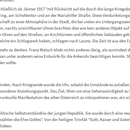
hließlich ab Jänner 1917 "mit Rücksicht auf die durch die lange Kriegs
ring, am Schottentor und an der Mariahilfer Straße. Diese Verdunkelun
aft zu einer Atmosphäre in der Stadt, die bei vielen ein Untergangsszen
n, nachts unsichtbaren Uhren brachten dies wie kein anderes Objekt auf 
ie Uhren auf den Straßen, an Kirchtürmen und öffentlichen Gebäuden gehe
welche ein Schlagwerk haben, schlagen nach Laune. Die Zeit ist aus den Fu
ehr zu denken. Franz Matsch blieb nichts anderes übrig, als zumindest 
 man unter anderem seine Entwürfe für die Ankeruhr besichtigen konnte. St
en sollte.
tattfinden. Nach Kriegsende wurde die Uhr, sobald die Umstände es zulie
esonderer Anziehungspunkt. Das Ziel, Wien um eine Sehenswürdigkeit zu b
prunkvolle Manifestation des alten Österreich zu interpretieren war, ein 
litische Selbstverständnis der jungen Republik. Sie wurde durch eine ne
zählen die Ehre Gottes". Von der heiligen Trinität "Gott, Kaiser und Vate
lieben.