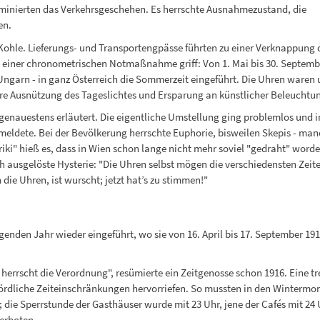
minierten das Verkehrsgeschehen. Es herrschte Ausnahmezustand, die
en.
ohle. Lieferungs- und Transportengpässe führten zu einer Verknappung 
u einer chronometrischen Notmaßnahme griff: Von 1. Mai bis 30. Septemb
ngarn - in ganz Österreich die Sommerzeit eingeführt. Die Uhren waren 
re Ausnützung des Tageslichtes und Ersparung an künstlicher Beleuchtung
genauestens erläutert. Die eigentliche Umstellung ging problemlos und i
 meldete. Bei der Bevölkerung herrschte Euphorie, bisweilen Skepis - man
iki" hieß es, dass in Wien schon lange nicht mehr soviel "gedraht" worde
ch ausgelöste Hysterie: "Die Uhren selbst mögen die verschiedensten Zeite
ie Uhren, ist wurscht; jetzt hat’s zu stimmen!"
nden Jahr wieder eingeführt, wo sie von 16. April bis 17. September 191
s herrscht die Verordnung", resümierte ein Zeitgenosse schon 1916. Eine 
ehördliche Zeiteinschränkungen hervorriefen. So mussten in den Winterm
 die Sperrstunde der Gasthäuser wurde mit 23 Uhr, jene der Cafés mit 24
erboten.