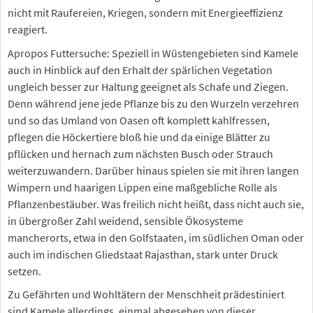
nicht mit Raufereien, Kriegen, sondern mit Energieeffizienz
reagiert.
Apropos Futtersuche: Speziell in Wüstengebieten sind Kamele
auch in Hinblick auf den Erhalt der spärlichen Vegetation
ungleich besser zur Haltung geeignet als Schafe und Ziegen.
Denn während jene jede Pflanze bis zu den Wurzeln verzehren
und so das Umland von Oasen oft komplett kahlfressen,
pflegen die Höckertiere bloß hie und da einige Blätter zu
pflücken und hernach zum nächsten Busch oder Strauch
weiterzuwandern. Darüber hinaus spielen sie mit ihren langen
Wimpern und haarigen Lippen eine maßgebliche Rolle als
Pflanzenbestäuber. Was freilich nicht heißt, dass nicht auch sie,
in übergroßer Zahl weidend, sensible Ökosysteme
mancherorts, etwa in den Golfstaaten, im südlichen Oman oder
auch im indischen Gliedstaat Rajasthan, stark unter Druck
setzen.
Zu Gefährten und Wohltätern der Menschheit prädestiniert
sind Kamele allerdings, einmal abgesehen von dieser