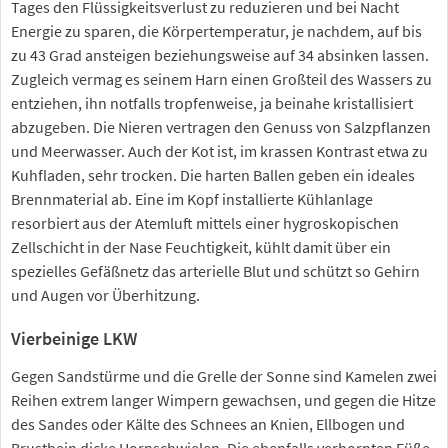
Tages den Flüssigkeitsverlust zu reduzieren und bei Nacht
Energie zu sparen, die Körpertemperatur, je nachdem, auf bis
zu 43 Grad ansteigen beziehungsweise auf 34 absinken lassen.
Zugleich vermag es seinem Harn einen Großteil des Wassers zu
entziehen, ihn notfalls tropfenweise, ja beinahe kristallisiert
abzugeben. Die Nieren vertragen den Genuss von Salzpflanzen
und Meerwasser. Auch der Kot ist, im krassen Kontrast etwa zu
Kuhfladen, sehr trocken. Die harten Ballen geben ein ideales
Brennmaterial ab. Eine im Kopf installierte Kühlanlage
resorbiert aus der Atemluft mittels einer hygroskopischen
Zellschicht in der Nase Feuchtigkeit, kühlt damit über ein
spezielles Gefäßnetz das arterielle Blut und schützt so Gehirn
und Augen vor Überhitzung.
Vierbeinige LKW
Gegen Sandstürme und die Grelle der Sonne sind Kamelen zwei
Reihen extrem langer Wimpern gewachsen, und gegen die Hitze
des Sandes oder Kälte des Schnees an Knien, Ellbogen und
Brustbein dicke Hornschwielen. Die ebenfalls verhornten Füße