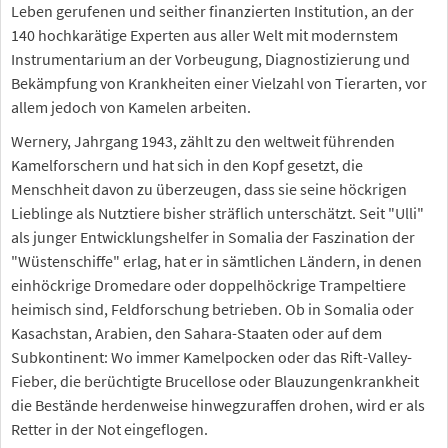
Leben gerufenen und seither finanzierten Institution, an der
140 hochkarätige Experten aus aller Welt mit modernstem
Instrumentarium an der Vorbeugung, Diagnostizierung und
Bekämpfung von Krankheiten einer Vielzahl von Tierarten, vor
allem jedoch von Kamelen arbeiten.
Wernery, Jahrgang 1943, zählt zu den weltweit führenden
Kamelforschern und hat sich in den Kopf gesetzt, die
Menschheit davon zu überzeugen, dass sie seine höckrigen
Lieblinge als Nutztiere bisher sträflich unterschätzt. Seit "Ulli"
als junger Entwicklungshelfer in Somalia der Faszination der
"Wüstenschiffe" erlag, hat er in sämtlichen Ländern, in denen
einhöckrige Dromedare oder doppelhöckrige Trampeltiere
heimisch sind, Feldforschung betrieben. Ob in Somalia oder
Kasachstan, Arabien, den Sahara-Staaten oder auf dem
Subkontinent: Wo immer Kamelpocken oder das Rift-Valley-
Fieber, die berüchtigte Brucellose oder Blauzungenkrankheit
die Bestände herdenweise hinwegzuraffen drohen, wird er als
Retter in der Not eingeflogen.