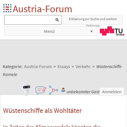
Austria-Forum
Erklaerung zur Suche und weitere
Optionen
Menü
Kategorie:
Austria-Forum
>
Essays
>
Verkehr
>
Wüstenschiffe
Kamele
unbekannter Gast
Anmelden
Wüstenschiffe als Wohltäter
In Zeiten des Klimawandels könnten die