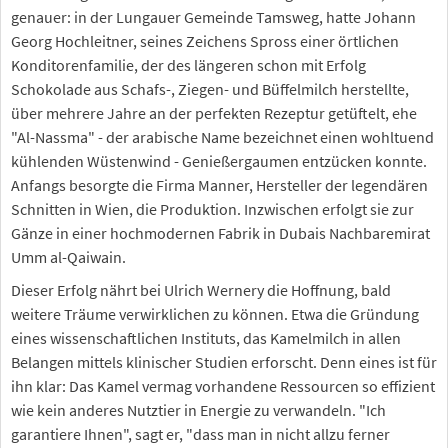
genauer: in der Lungauer Gemeinde Tamsweg, hatte Johann
Georg Hochleitner, seines Zeichens Spross einer örtlichen
Konditorenfamilie, der des längeren schon mit Erfolg
Schokolade aus Schafs-, Ziegen- und Büffelmilch herstellte,
über mehrere Jahre an der perfekten Rezeptur getüftelt, ehe
"Al-Nassma" - der arabische Name bezeichnet einen wohltuend
kühlenden Wüstenwind - Genießergaumen entzücken konnte.
Anfangs besorgte die Firma Manner, Hersteller der legendären
Schnitten in Wien, die Produktion. Inzwischen erfolgt sie zur
Gänze in einer hochmodernen Fabrik in Dubais Nachbaremirat
Umm al-Qaiwain.
Dieser Erfolg nährt bei Ulrich Wernery die Hoffnung, bald
weitere Träume verwirklichen zu können. Etwa die Gründung
eines wissenschaftlichen Instituts, das Kamelmilch in allen
Belangen mittels klinischer Studien erforscht. Denn eines ist für
ihn klar: Das Kamel vermag vorhandene Ressourcen so effizient
wie kein anderes Nutztier in Energie zu verwandeln. "Ich
garantiere Ihnen", sagt er, "dass man in nicht allzu ferner