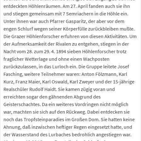
entdeckten Höhlenräumen. Am 27. April fanden auch sie ihn
und stiegen gemeinsam mit 7 Semriachern in die Höhle ein.
Unter ihnen war auch Pfarrer Gasparitz, der aber vor dem
engen Schlurf wegen seiner Körperfülle zurückbleiben mußte.
Die Grazer Höhlenforscher erfuhren von diesen Aktivitäten. Um
der Aufmerksamkeit der Rivalen zu entgehen, stiegen in der
Nacht vom 28. zum 29. 4. 1894 sieben Höhlenforscher trotz
fraglicher Wetterlage und ohne einen Wachposten
zurückzulassen, in das Lurloch ein. Die Gruppe leitete Josef
Fasching, weitere Teilnehmer waren: Anton Fölzmann, Karl
Kurz, Franz Maier, Karl Oswald, Karl Zweyer und der 15-jährige
Realschüler Rudolf Haidt. Sie kamen zügig voran und
erreichten sogar den gähnenden Abgrund des
Geisterschachtes. Da ein weiteres Vordringen nicht möglich
war, machten sie sich auf den Rückweg. Dabei entdecken sie
noch das Tropfsteinparadies im Großen Dom. Sie hatten keine
Ahnung, daß inzwischen heftiger Regen eingesetzt hatte, und
der Wasserstand des Lurbaches bedrohlich angestiegen war.