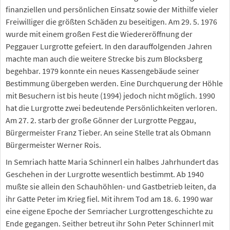
finanziellen und persönlichen Einsatz sowie der Mithilfe vieler
Freiwilliger die größten Schäden zu beseitigen. Am 29. 5. 1976
wurde mit einem großen Fest die Wiedereröffnung der
Peggauer Lurgrotte gefeiert. In den darauffolgenden Jahren
machte man auch die weitere Strecke bis zum Blocksberg
begehbar. 1979 konnte ein neues Kassengebäude seiner
Bestimmung übergeben werden. Eine Durchquerung der Höhle
mit Besuchern ist bis heute (1994) jedoch nicht möglich. 1990
hat die Lurgrotte zwei bedeutende Persönlichkeiten verloren.
Am 27. 2. starb der große Gönner der Lurgrotte Peggau,
Bürgermeister Franz Tieber. An seine Stelle trat als Obmann
Bürgermeister Werner Rois.
In Semriach hatte Maria Schinnerl ein halbes Jahrhundert das
Geschehen in der Lurgrotte wesentlich bestimmt. Ab 1940
mußte sie allein den Schauhöhlen- und Gastbetrieb leiten, da
ihr Gatte Peter im Krieg fiel. Mit ihrem Tod am 18. 6. 1990 war
eine eigene Epoche der Semriacher Lurgrottengeschichte zu
Ende gegangen. Seither betreut ihr Sohn Peter Schinnerl mit