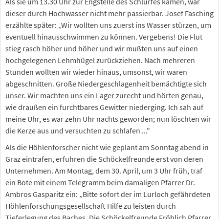
Als sie um 13.30 Uhr zur Engstelle des Schlurfes kamen, war
dieser durch Hochwasser nicht mehr passierbar. Josef Fasching
erzählte später: „Wir wollten uns zuerst ins Wasser stürzen, um
eventuell hinausschwimmen zu können. Vergebens! Die Flut
stieg rasch höher und höher und wir mußten uns auf einen
hochgelegenen Lehmhügel zurückziehen. Nach mehreren
Stunden wollten wir wieder hinaus, umsonst, wir waren
abgeschnitten. Große Niedergeschlagenheit bemächtigte sich
unser. Wir machten uns ein Lager zurecht und hörten genau,
wie draußen ein furchtbares Gewitter niederging. Ich sah auf
meine Uhr, es war zehn Uhr nachts geworden; nun löschten wir
die Kerze aus und versuchten zu schlafen ..."
Als die Höhlenforscher nicht wie geplant am Sonntag abend in
Graz eintrafen, erfuhren die Schöckelfreunde erst von deren
Unternehmen. Am Montag, dem 30. April, um 3 Uhr früh, traf
ein Bote mit einem Telegramm beim damaligen Pfarrer Dr.
Ambros Gasparitz ein: „Bitte sofort der im Lurloch gefährdeten
Höhlenforschungsgesellschaft Hilfe zu leisten durch
Tieferlegung des Baches. Die Schöckelfreunde Fröhlich Pfarrer