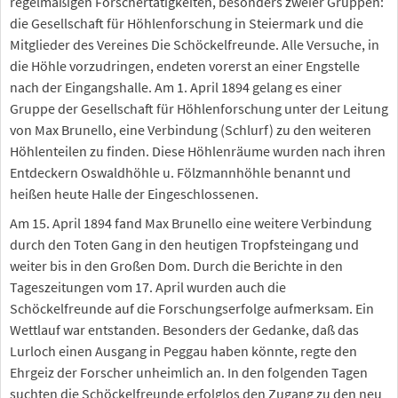
regelmäßigen Forschertätigkeiten, besonders zweier Gruppen:
die Gesellschaft für Höhlenforschung in Steiermark und die
Mitglieder des Vereines Die Schöckelfreunde. Alle Versuche, in
die Höhle vorzudringen, endeten vorerst an einer Engstelle
nach der Eingangshalle. Am 1. April 1894 gelang es einer
Gruppe der Gesellschaft für Höhlenforschung unter der Leitung
von Max Brunello, eine Verbindung (Schlurf) zu den weiteren
Höhlenteilen zu finden. Diese Höhlenräume wurden nach ihren
Entdeckern Oswaldhöhle u. Fölzmannhöhle benannt und
heißen heute Halle der Eingeschlossenen.
Am 15. April 1894 fand Max Brunello eine weitere Verbindung
durch den Toten Gang in den heutigen Tropfsteingang und
weiter bis in den Großen Dom. Durch die Berichte in den
Tageszeitungen vom 17. April wurden auch die
Schöckelfreunde auf die Forschungserfolge aufmerksam. Ein
Wettlauf war entstanden. Besonders der Gedanke, daß das
Lurloch einen Ausgang in Peggau haben könnte, regte den
Ehrgeiz der Forscher unheimlich an. In den folgenden Tagen
suchten die Schöckelfreunde erfolglos den Zugang zu den neu