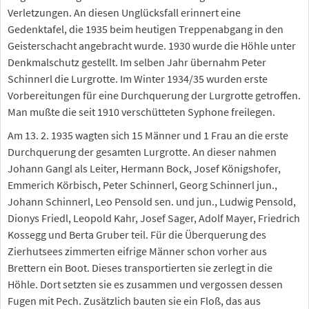
Verletzungen. An diesen Unglücksfall erinnert eine
Gedenktafel, die 1935 beim heutigen Treppenabgang in den
Geisterschacht angebracht wurde. 1930 wurde die Höhle unter
Denkmalschutz gestellt. Im selben Jahr übernahm Peter
Schinnerl die Lurgrotte. Im Winter 1934/35 wurden erste
Vorbereitungen für eine Durchquerung der Lurgrotte getroffen.
Man mußte die seit 1910 verschütteten Syphone freilegen.
Am 13. 2. 1935 wagten sich 15 Männer und 1 Frau an die erste
Durchquerung der gesamten Lurgrotte. An dieser nahmen
Johann Gangl als Leiter, Hermann Bock, Josef Königshofer,
Emmerich Körbisch, Peter Schinnerl, Georg Schinnerl jun.,
Johann Schinnerl, Leo Pensold sen. und jun., Ludwig Pensold,
Dionys Friedl, Leopold Kahr, Josef Sager, Adolf Mayer, Friedrich
Kossegg und Berta Gruber teil. Für die Überquerung des
Zierhutsees zimmerten eifrige Männer schon vorher aus
Brettern ein Boot. Dieses transportierten sie zerlegt in die
Höhle. Dort setzten sie es zusammen und vergossen dessen
Fugen mit Pech. Zusätzlich bauten sie ein Floß, das aus