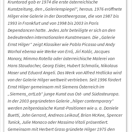
Kruntorad gab er 1974 die erste österreichische
Kunstzeitung, den „Galerienspiegel“, heraus. 1976 eröffnete
Hilger eine Galerie in der Dorotheergasse, die von 1987 bis
1993 in Frankfurt und von 1998 bis 2003 in Paris
Dependancen hatte. Jedes Jahr beteiligte er sich an den
bedeutenden internationalen Kunstmessen. Die „Galerie
Ernst Hilger“ zeigt Klassiker wie Pablo Picasso und Andy
Warhol ebenso wie Werke von Erró, Jirí Kolár, Jacques
Monory, Mimmo Rotella oder österreichische Malerei von
Hans Staudacher, Georg Eisler, Hubert Schmalix, Nikolaus
Moser und Eduard Angeli. Das Werk von Alfred Hrdlicka wird
von der Galerie Hilger weltweit vertrieben. Seit 1996 fördert
Ernst Hilger gemeinsam mit Siemens Österreich im
„Siemens_artLab“ junge Kunst aus Ost- und Südosteuropa.
In der 2003 gegründeten Galerie „hilger contemporary“
werden zeitgenössische Kunst-Positionen wie u. a. Daniele
Buetti, John Gerrard, Andreas Leikauf, Brian McKee, Spencer
Tunick, Julie Monaco oder Massimo Vitali präsentiert.
Gemeinsam mit Herbert Grass gründete Hilger 1975 den