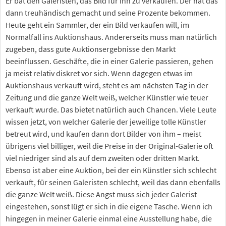
Er bat den Galeristen, das Bild für ihn zu verkaufen. Der hat das
dann treuhändisch gemacht und seine Prozente bekommen.
Heute geht ein Sammler, der ein Bild verkaufen will, im
Normalfall ins Auktionshaus. Andererseits muss man natürlich
zugeben, dass gute Auktionsergebnisse den Markt
beeinflussen. Geschäfte, die in einer Galerie passieren, gehen
ja meist relativ diskret vor sich. Wenn dagegen etwas im
Auktionshaus verkauft wird, steht es am nächsten Tag in der
Zeitung und die ganze Welt weiß, welcher Künstler wie teuer
verkauft wurde. Das bietet natürlich auch Chancen. Viele Leute
wissen jetzt, von welcher Galerie der jeweilige tolle Künstler
betreut wird, und kaufen dann dort Bilder von ihm – meist
übrigens viel billiger, weil die Preise in der Original-Galerie oft
viel niedriger sind als auf dem zweiten oder dritten Markt.
Ebenso ist aber eine Auktion, bei der ein Künstler sich schlecht
verkauft, für seinen Galeristen schlecht, weil das dann ebenfalls
die ganze Welt weiß. Diese Angst muss sich jeder Galerist
eingestehen, sonst lügt er sich in die eigene Tasche. Wenn ich
hingegen in meiner Galerie einmal eine Ausstellung habe, die