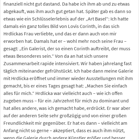
finanziell nicht gut dastand. Da habe ich ihm ab und zu etwas
abgekauft, was ihm auch gut getan hat. Später gab es dann so
etwas wie ein Schlüsselerlebnis auf der „Art Basel“: Ich hatte
damals ein ganz tolles Bild von Lovis Corinth, in das sich
Hrdlickas Frau verliebte, und das er dann auch von mir
erworben hat. Damals hat er – wohl mehr noch seine Frau –
gesagt: „Ein Galerist, der so einen Corinth auftreibt, der muss
etwas Besonderes sein.“ Von da an hat sich unsere
Zusammenarbeit rapide intensiviert. Wir haben jahrelang fast
täglich miteinander gefrühstückt. Ich habe dann meine Galerie
mit Hrdlicka eröffnet und immer wieder Ausstellungen mit ihm
gemacht, bis er eines Tages gesagt hat: „Machen Sie einfach
alles für mich.“ Hrdlicka war vielleicht auch – wie ich offen
zugeben muss – für ein Jahrzehnt für mich zu dominant und
hat alles andere, was ich gemacht habe, erdrückt. Er war aber
auf der anderen Seite sehr großzügig und von einer großen
Freundlichkeit mir gegenüber. Er hat es dann – vielleicht am
Anfang nicht so gerne – akzeptiert, dass es auch ihm nützt,
wenn die Galerie durch andere Künstler größer und besser