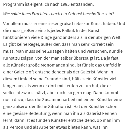
Programm ist eigentlich nach 1985 entstanden.
Wie sollte Ihres Erachtens nach ein Galerist beschaffen sein?
Vor allem muss er eine riesengroße Liebe zur Kunst haben. Und
die muss größer sein als jedes Kalkül. In der Kunst
funktionieren viele Dinge ganz anders als in der übrigen Welt.
Es gibt keine Regel, außer der, dass man sehr korrekt sein
muss. Man muss seine Zusagen halten und versuchen, nur die
Kunst zu zeigen, von der man selber überzeugt ist. Da ja fast
alle Künstler große Monomanen sind, ist für sie das Umfeld in
einer Galerie oft entscheidender als der Galerist. Wenn in
diesem Umfeld seine Freunde sind, hält es ein Künstler viel
länger aus, als wenn er dort mit Leuten zu tun hat, die er
vielleicht zwar schätzt, aber nicht so gern mag. Dann kommt
noch dazu, dass die Zusammenarbeit mit einem Künstler eine
ganz außerordentliche Situation ist. Hat der Künstler schon
eine gewisse Bedeutung, wenn man ihn als Galerist kennen
lernt, dann ist es für den Künstler entscheidend, ob man ihm
als Person und als Arbeiter etwas bieten kann, was ihn