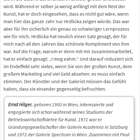
wird. Während er selber ja wenig anfängt mit dem Rest der
Kunst, hat er doch eingesehen, dass es nicht gut wäre, wenn
man hier das ganze Jahr nur Hrdlicka zeigen würde. Das war
aber für ihn sicherlich ein genau so schwieriger Lernprozess
wie für mich. Hrdlicka hat neulich einen Satz gesagt, der für
mich nach all den Jahren das schönste Kompliment von ihm
war. Auf die Frage, warum er denn mit mir zusammenarbeitet,
hat er einfach gesagt: „I mog eahm.“ Und darauf reduziert sich
im Endeffekt sehr vieles, wenn Sie von der großen Kunst, dem
großem Marketing und viel Geld absehen: es muss einfach
stimmen. Der Künstler und der Galerist müssen das Gefühl
haben, dass sie einander gegenseitig befruchten.
Ernst Hilger
, geboren 1950 in Wien, interessierte und
engagierte sich schon während seines Studiums der
Betriebswirtschaftslehre für Kunst. 1971 war er
Gründungsgesellschafter der Galerie Academia in Salzburg
und 1972 der Galerie Spectrum in Wien. Zusammen mit Paul