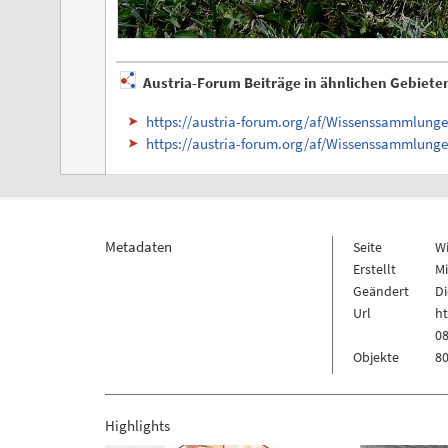
Austria-Forum Beiträge in ähnlichen Gebiete
https://austria-forum.org/af/Wissenssammlu
https://austria-forum.org/af/Wissenssammlun
Metadaten
Seite
W
Erstellt
Mi
Geändert
Di
Url
h
0
Objekte
80
Highlights