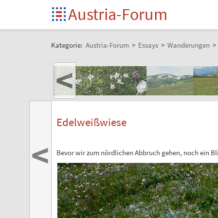
Austria-Forum
Kategorie:
Austria-Forum
>
Essays
>
Wanderungen
>
<
Edelweißwiese
<
Bevor wir zum nördlichen Abbruch gehen, noch ein Bli