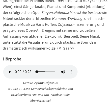
raumgreifendes Erlebnis bietet. 1994 schuf Otto M. Zykan (1935
Wien), einst Sängerknabe, Pianist und Komponist (Abbildung)
der erfolgreichen Oper
Singers Nähmaschine ist die beste
sowie
Mitentwickler der artifiziellen
Humanic-Werbung
, die filmisch-
plastische Musik zu Hans Hoffers
Odysseus
-Inszenierung und
prägte dieses Open-Air Ereignis mit seiner individuellen
Auffassung von aktueller Elektronik (Beispiel). Seine Musik
unterstützt die Visualisierung durch plastische Sounds in
dramaturgisch wirksamer Folge. (M. Saary)
Hörprobe
Otto M. Zykan: Odysseus
© 1994, LC-4388 Gemeinschaftsproduktion von
Brucknerhaus Linz und ORF-Landesstudio
Oberösterreich