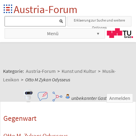
Austria-Forum
Erklaerung zur Suche und weitere
Optionen
Menü
Kategorie:
Austria-Forum
>
Kunst und Kultur
>
Musik-
Lexikon
>
Otto M Zykan Odysseus
unbekannter Gast
Anmelden
Gegenwart
Otto M. Zykan: Odysseus