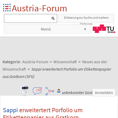
Austria-Forum
Erklaerung zur Suche und weitere
Optionen
Menü
Kategorie:
Austria-Forum
>
Wissenschaft
>
Neues aus der
Wissenschaft
>
Sappi erweitertert Porfolio um Etikettenpapier
aus Gratkorn (SFG)
unbekannter Gast
Anmelden
Sappi
erweitertert Porfolio um
Etikettenpapier aus Gratkorn