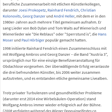
berufliche Zusammenarbeit mit etlichen Künstlerkollegen,
darunter
Joesi Prokopetz
,
Rainhard Fendrich
,
Christian
Kolonovits
,
Georg Danzer
und
André Heller
, mit dem er in den
1980er-Jahren auch mehrere Titel gemeinsam aufnahm. Er
sang Lieder von Bob Dylan und Tom Waits auf Wienerisch und
Wienerlieder wie "Die Reblaus" oder "Sperrstund is", die
Hans
Moser
und
Paul Hörbiger
populär gemacht hatten.
1998 initiierte Rainhard Fendrich einen Zusammenschluss mit
mit Wolfgang Ambros und Georg Danzer – die Band "Austria 3",
ursprünglich nur für eine einzige Benefizveranstaltung für
Obdachlose vorgesehen. Der überwältigende Erfolg veranlasste
die drei befreundeten Künstler, bis 2006 weiter zusammen
aufzutreten, und es entstanden etliche gemeinsame Livealben.
Trotz privater Turbulenzen und gesundheitlicher Probleme
(darunter erst 2014 eine Wirbelsäulen-Operation) stand
Wolfgang Ambros immer wieder erfolgreich auf der Bühne.
(
2008 verfolgten während des Wiener Donauinselfestes ca.