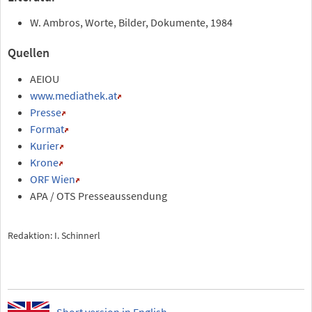
W. Ambros, Worte, Bilder, Dokumente, 1984
Quellen
AEIOU
www.mediathek.at
Presse
Format
Kurier
Krone
ORF Wien
APA / OTS Presseaussendung
Redaktion: I. Schinnerl
Short version in English