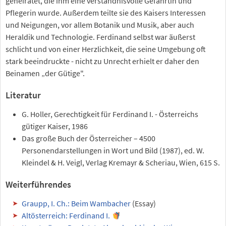
geheiratet, die ihm eine verständnisvolle Gefährtin und
Pflegerin wurde. Außerdem teilte sie des Kaisers Interessen
und Neigungen, vor allem Botanik und Musik, aber auch
Heraldik und Technologie. Ferdinand selbst war äußerst
schlicht und von einer Herzlichkeit, die seine Umgebung oft
stark beeindruckte - nicht zu Unrecht erhielt er daher den
Beinamen „der Gütige".
Literatur
G. Holler, Gerechtigkeit für Ferdinand I. - Österreichs
gütiger Kaiser, 1986
Das große Buch der Österreicher – 4500
Personendarstellungen in Wort und Bild (1987), ed. W.
Kleindel & H. Veigl, Verlag Kremayr & Scheriau, Wien, 615 S.
Weiterführendes
Graupp, I. Ch.: Beim Wambacher
(Essay)
Altösterreich: Ferdinand I.