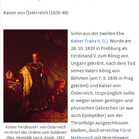
Kaiser von Österreich (1835-48)
Sohn aus der zweiten Ehe
Kaiser Franz II. (I.)
. Wurde am
28. 10. 1830 in Preßburg als
Ferdinand V. zum König von
Ungarn gekrönt, nach dem Tod
seines Vaters König von
Böhmen (am 7. 9. 1836 in Prag
gekrönt) und Kaiser von
Österreich. Ursprünglich sollte
er wegen seiner geistigen und
physischen Gebrechen (er war
auch Epileptiker) von der
Thronfolge ausgeschlossen
Kaiser Ferdinand I. von Österreich
bleiben, doch erreichte
Fürst
im Ornat des Ordens vom Goldenen
Metternich
mit dem Hinweis
Vlies. Gemälde von A. Einsle, 1842