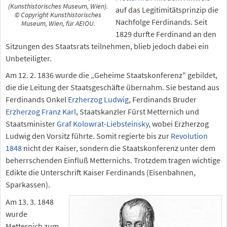
(Kunsthistorisches Museum, Wien).
auf das Legitimitätsprinzip die
© Copyright Kunsthistorisches
Nachfolge Ferdinands. Seit
Museum, Wien, für AEIOU.
1829 durfte Ferdinand an den
Sitzungen des Staatsrats teilnehmen, blieb jedoch dabei ein
Unbeteiligter.
Am 12. 2. 1836 wurde die „Geheime Staatskonferenz" gebildet,
die die Leitung der Staatsgeschäfte übernahm. Sie bestand aus
Ferdinands Onkel
Erzherzog Ludwig
, Ferdinands Bruder
Erzherzog Franz Karl
, Staatskanzler Fürst Metternich und
Staatsminister
Graf Kolowrat-Liebsteinsky
, wobei Erzherzog
Ludwig den Vorsitz führte. Somit regierte bis zur
Revolution
1848
nicht der Kaiser, sondern die Staatskonferenz unter dem
beherrschenden Einfluß Metternichs. Trotzdem tragen wichtige
Edikte die Unterschrift Kaiser Ferdinands (Eisenbahnen,
Sparkassen).
Am 13. 3. 1848
wurde
Metternich zum