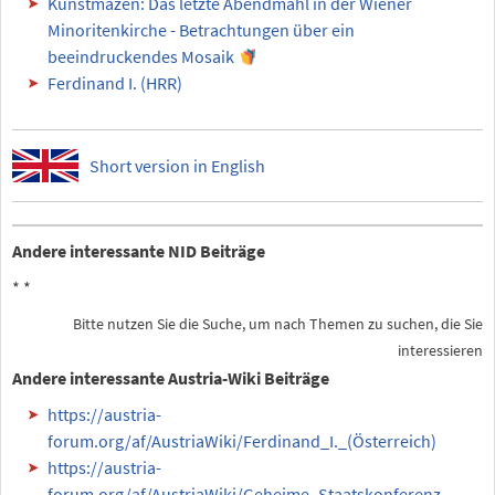
Kunstmäzen: Das letzte Abendmahl in der Wiener
Minoritenkirche - Betrachtungen über ein
beeindruckendes Mosaik
Ferdinand I. (HRR)
Short version in English
Andere interessante NID Beiträge
*
*
Bitte nutzen Sie die Suche, um nach Themen zu suchen, die Sie
interessieren
Andere interessante Austria-Wiki Beiträge
https://austria-
forum.org/af/AustriaWiki/Ferdinand_I._(Österreich)
https://austria-
forum.org/af/AustriaWiki/Geheime_Staatskonferenz