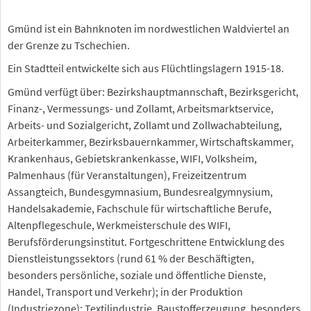
Gmünd ist ein Bahnknoten im nordwestlichen Waldviertel an
der Grenze zu Tschechien.
Ein Stadtteil entwickelte sich aus Flüchtlingslagern 1915-18.
Gmünd verfügt über: Bezirkshauptmannschaft, Bezirksgericht,
Finanz-, Vermessungs- und Zollamt, Arbeitsmarktservice,
Arbeits- und Sozialgericht, Zollamt und Zollwachabteilung,
Arbeiterkammer, Bezirksbauernkammer, Wirtschaftskammer,
Krankenhaus, Gebietskrankenkasse, WIFI, Volksheim,
Palmenhaus (für Veranstaltungen), Freizeitzentrum
Assangteich, Bundesgymnasium, Bundesrealgymnysium,
Handelsakademie, Fachschule für wirtschaftliche Berufe,
Altenpflegeschule, Werkmeisterschule des WIFI,
Berufsförderungsinstitut. Fortgeschrittene Entwicklung des
Dienstleistungssektors (rund 61 % der Beschäftigten,
besonders persönliche, soziale und öffentliche Dienste,
Handel, Transport und Verkehr); in der Produktion
(Industriezone): Textilindustrie, Baustofferzeugung, besonders