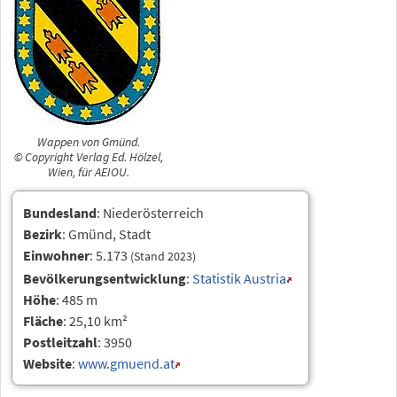
Wappen von Gmünd.
© Copyright Verlag Ed. Hölzel,
Wien, für AEIOU.
Bundesland
: Niederösterreich
Bezirk
: Gmünd, Stadt
Einwohner
: 5.173
(Stand 2023)
Bevölkerungsentwicklung
:
Statistik Austria
Höhe
: 485 m
Fläche
: 25,10 km²
Postleitzahl
: 3950
Website
:
www.gmuend.at