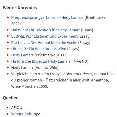
Weiterführendes
Frequenzsprungverfahren – Hedy Lamarr
(Briefmarke
2020)
Uni Wien: Ein Teleskop für Hedy Lamarr
(Essay)
Ludwig, W.: "Ekstase" und Experiment
(Essay)
Fischer, L.: Der Heimat blieb die Asche
(Essay)
Ulrich, R.: Ein Weltstar aus Wien
(Essay)
Hedy Lamarr
(Briefmarke 2011)
Historische Bilder zu Hedy Lamarr
(IMAGNO)
Hedy Lamarr
(Austria-Wiki)
Vergleiche hierzu den Essay in:
Dietmar Grieser
, Heimat bist
du großer Namen – Österreicher in aller Welt, Amalthea,
Wien-München 2000.
Quellen
AEIOU
Wiener Zeitung