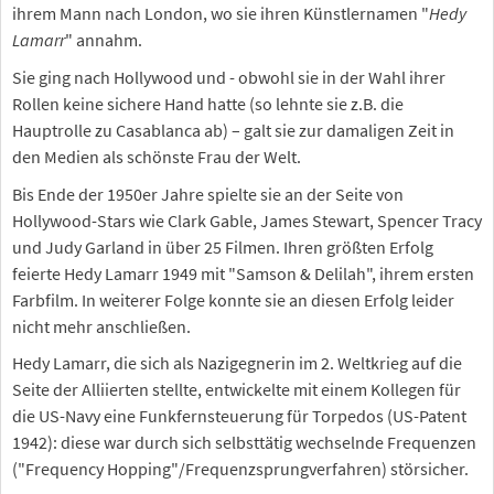
ihrem Mann nach London, wo sie ihren Künstlernamen "
Hedy
Lamarr
" annahm.
Sie ging nach Hollywood und - obwohl sie in der Wahl ihrer
Rollen keine sichere Hand hatte (so lehnte sie z.B. die
Hauptrolle zu Casablanca ab) – galt sie zur damaligen Zeit in
den Medien als schönste Frau der Welt.
Bis Ende der 1950er Jahre spielte sie an der Seite von
Hollywood-Stars wie Clark Gable, James Stewart, Spencer Tracy
und Judy Garland in über 25 Filmen. Ihren größten Erfolg
feierte Hedy Lamarr 1949 mit "Samson & Delilah", ihrem ersten
Farbfilm. In weiterer Folge konnte sie an diesen Erfolg leider
nicht mehr anschließen.
Hedy Lamarr, die sich als Nazigegnerin im 2. Weltkrieg auf die
Seite der Alliierten stellte, entwickelte mit einem Kollegen für
die US-Navy eine Funkfernsteuerung für Torpedos (US-Patent
1942): diese war durch sich selbsttätig wechselnde Frequenzen
("Frequency Hopping"/Frequenzsprungverfahren) störsicher.