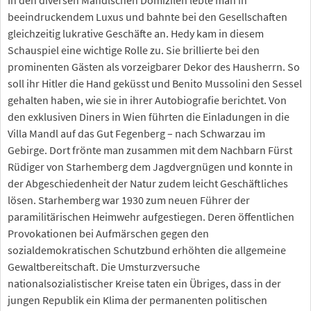
In den diversen Mandlschen Domizilen lebte man in
beeindruckendem Luxus und bahnte bei den Gesellschaften
gleichzeitig lukrative Geschäfte an. Hedy kam in diesem
Schauspiel eine wichtige Rolle zu. Sie brillierte bei den
prominenten Gästen als vorzeigbarer Dekor des Hausherrn. So
soll ihr Hitler die Hand geküsst und Benito Mussolini den Sessel
gehalten haben, wie sie in ihrer Autobiografie berichtet. Von
den exklusiven Diners in Wien führten die Einladungen in die
Villa Mandl auf das Gut Fegenberg – nach Schwarzau im
Gebirge. Dort frönte man zusammen mit dem Nachbarn Fürst
Rüdiger von Starhemberg dem Jagdvergnügen und konnte in
der Abgeschiedenheit der Natur zudem leicht Geschäftliches
lösen. Starhemberg war 1930 zum neuen Führer der
paramilitärischen Heimwehr aufgestiegen. Deren öffentlichen
Provokationen bei Aufmärschen gegen den
sozialdemokratischen Schutzbund erhöhten die allgemeine
Gewaltbereitschaft. Die Umsturzversuche
nationalsozialistischer Kreise taten ein Übriges, dass in der
jungen Republik ein Klima der permanenten politischen