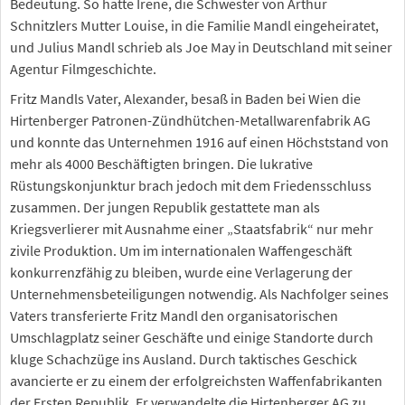
Bedeutung. So hatte Irene, die Schwester von Arthur
Schnitzlers Mutter Louise, in die Familie Mandl eingeheiratet,
und Julius Mandl schrieb als Joe May in Deutschland mit seiner
Agentur Filmgeschichte.
Fritz Mandls Vater, Alexander, besaß in Baden bei Wien die
Hirtenberger Patronen-Zündhütchen-Metallwarenfabrik AG
und konnte das Unternehmen 1916 auf einen Höchststand von
mehr als 4000 Beschäftigten bringen. Die lukrative
Rüstungskonjunktur brach jedoch mit dem Friedensschluss
zusammen. Der jungen Republik gestattete man als
Kriegsverlierer mit Ausnahme einer „Staatsfabrik“ nur mehr
zivile Produktion. Um im internationalen Waffengeschäft
konkurrenzfähig zu bleiben, wurde eine Verlagerung der
Unternehmensbeteiligungen notwendig. Als Nachfolger seines
Vaters transferierte Fritz Mandl den organisatorischen
Umschlagplatz seiner Geschäfte und einige Standorte durch
kluge Schachzüge ins Ausland. Durch taktisches Geschick
avancierte er zu einem der erfolgreichsten Waffenfabrikanten
der Ersten Republik. Er verwandelte die Hirtenberger AG zu