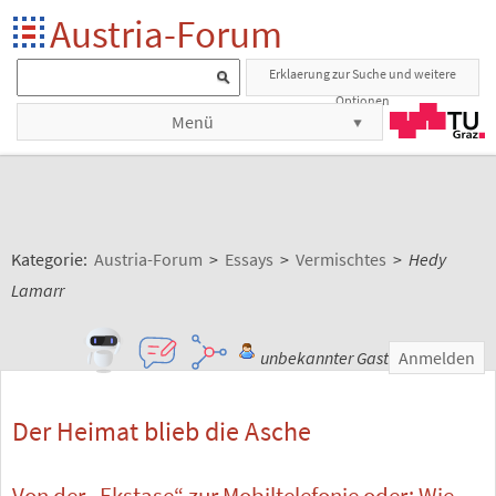
Austria-Forum
Erklaerung zur Suche und weitere
Optionen
Menü
Kategorie:
Austria-Forum
>
Essays
>
Vermischtes
>
Hedy
Lamarr
unbekannter Gast
Anmelden
Der Heimat blieb die Asche
Von der „Ekstase“ zur Mobiltelefonie oder: Wie