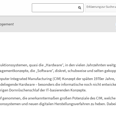
Erklaerung zur Suche 
agement
uktionssystemen, quasi die „Hardware“, in den vielen Jahrzehnten weitg
agementkonzepte, die „Software“, diskret, schubweise und selten gekopp
puter Integrated Manufacturing (CIM) Konzept der späten 1970er Jahre, 
ndeliegende Hardware – besonders die informatische noch nicht entwickel
ährigen Dornröschenschlaf der IT-basierenden Konzepte.
nlauf genommen, die anerkanntermaßen großen Potenziale des CIM, welche
tionssystemen und neuen digitalen Herstellungsverfahren zu heben. Dab