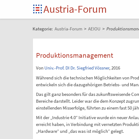
Austria-Forum
Kategorie:
Austria-Forum
>
AEIOU
>
Produktionsman
Produktionsmanagement
Von
Univ.-Prof. DI Dr. Siegfried Vössner
, 2016
Während sich die technischen Möglichkeiten von Prod
entwickeln sich die dazugehörigen Betriebs- und Man
Das gilt ganz besonders für das zukunftsweisende Com
Bereiche darstellt. Leider war die dem Konzept zugru
einstellenden Misserfolge, führten zu einem fast 50 j
Mit der „Industrie 4.0“ Initiative wurde ein neuer A
erreicht haben, in Verbindung mit vernetzten Produk
„Hardware“ und „das was ist möglich“ gelegt.