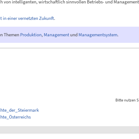
ich von intelligenten, wirtschaftlich sinnvollen Betriebs- und Managem
in einer vernetzten Zukunft
.
den Themen
Produktion
,
Management
und
Managementsystem
.
Bitte nutzen S
ichte_der_Steiermark
chte_Österreichs