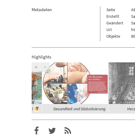
Metadaten
Seite
A
Erstellt
Sa
Geändert
Sa
Url
h
Objekte
80
Highlights
<
>
häuser im Zillertal
Gesundheit und Globalisierung
Herz