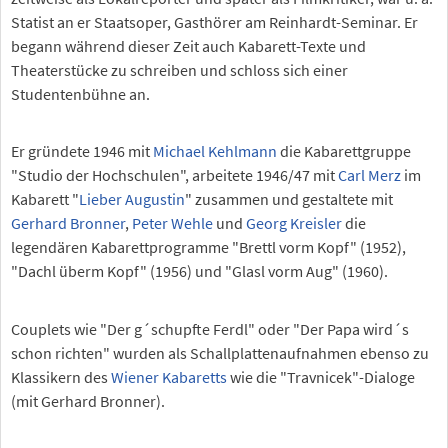
Statist an er Staatsoper, Gasthörer am Reinhardt-Seminar. Er
begann während dieser Zeit auch Kabarett-Texte und
Theaterstücke zu schreiben und schloss sich einer
Studentenbühne an.
Er gründete 1946 mit
Michael Kehlmann
die Kabarettgruppe
"Studio der Hochschulen", arbeitete 1946/47 mit
Carl Merz
im
Kabarett "
Lieber Augustin
" zusammen und gestaltete mit
Gerhard Bronner
,
Peter Wehle
und
Georg Kreisler
die
legendären Kabarettprogramme "Brettl vorm Kopf" (1952),
"Dachl überm Kopf" (1956) und "Glasl vorm Aug" (1960).
Couplets wie "Der g´schupfte Ferdl" oder "Der Papa wird´s
schon richten" wurden als Schallplattenaufnahmen ebenso zu
Klassikern des
Wiener Kabaretts
wie die "Travnicek"-Dialoge
(mit Gerhard Bronner).