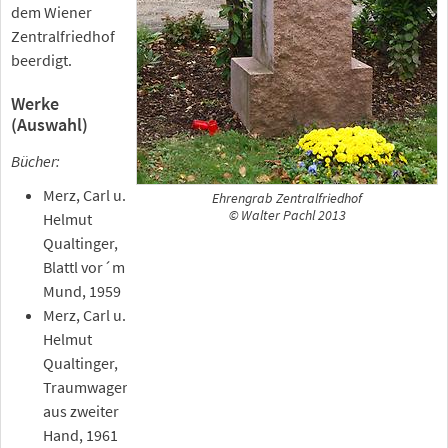
dem Wiener
Zentralfriedhof
beerdigt.
Werke
(Auswahl)
Bücher:
Merz, Carl u.
Ehrengrab Zentralfriedhof
© Walter Pachl 2013
Helmut
Qualtinger,
Blattl vor´m
Mund, 1959
Merz, Carl u.
Helmut
Qualtinger,
Traumwagen
aus zweiter
Hand, 1961