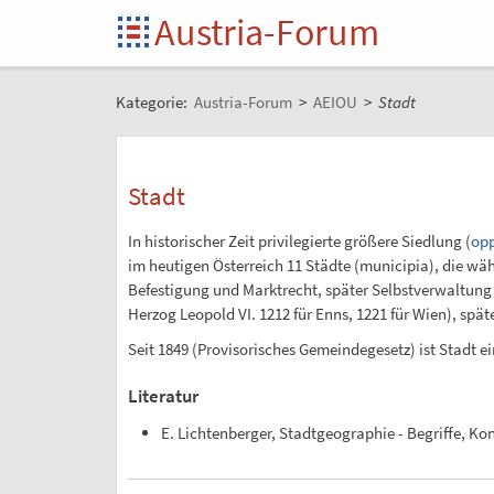
Austria-Forum
Kategorie:
Austria-Forum
>
AEIOU
>
Stadt
Stadt
In historischer Zeit privilegierte größere Siedlung (
op
im heutigen Österreich 11 Städte (municipia), die wä
Befestigung und Marktrecht, später Selbstverwaltung 
Herzog Leopold VI. 1212 für Enns, 1221 für Wien), spät
Seit 1849 (Provisorisches Gemeindegesetz) ist Stadt e
Literatur
E. Lichtenberger, Stadtgeographie - Begriffe, Kon