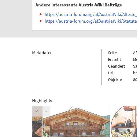
Andere interessante Austria-Wiki Beiträge
https://austria-forum.org/af/AustriaWiki/Ältest
https://austria-forum.org/af/AustriaWiki/Statuta
Metadaten
Seite
A
Erstellt
Mo
Geändert
Sa
Url
ht
Objekte
80
Highlights
<
>