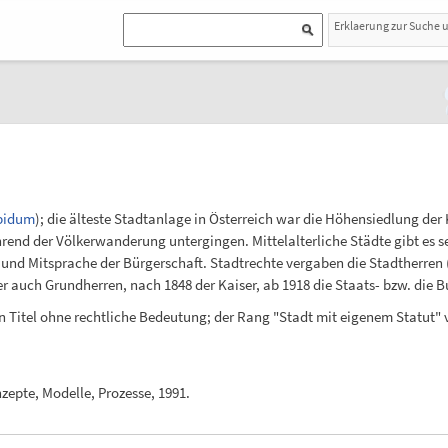
Erklaerung zur Suche 
pidum
); die älteste Stadtanlage in Österreich war die Höhensiedlung der
hrend der Völkerwanderung untergingen. Mittelalterliche Städte gibt es 
und Mitsprache der Bürgerschaft. Stadtrechte vergaben die Stadtherren (
er auch Grundherren, nach 1848 der Kaiser, ab 1918 die Staats- bzw. die 
in Titel ohne rechtliche Bedeutung; der Rang "Stadt mit eigenem Statut" 
zepte, Modelle, Prozesse, 1991.