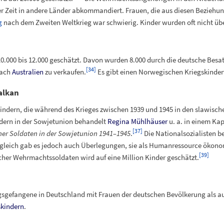
er Zeit in andere Länder abkommandiert. Frauen, die aus diesen Bezieh
g
nach dem Zweiten Weltkrieg war schwierig. Kinder wurden oft nicht über
0.000 bis 12.000 geschätzt. Davon wurden 8.000 durch die deutsche Besat
[
34
]
nach
Australien
zu verkaufen.
Es gibt einen Norwegischen Kriegskinde
alkan
Kindern, die während des Krieges zwischen 1939 und 1945 in den slawisc
dern in der Sowjetunion behandelt
Regina Mühlhäuser
u.
a. in einem Kap
[
37
]
er Soldaten in der Sowjetunion 1941–1945
.
Die Nationalsozialisten be
ugleich gab es jedoch auch Überlegungen, sie als Humanressource ökono
[
39
]
cher Wehrmachtssoldaten wird auf eine Million Kinder geschätzt.
sgefangene in Deutschland mit Frauen der deutschen Bevölkerung als au
skindern
.