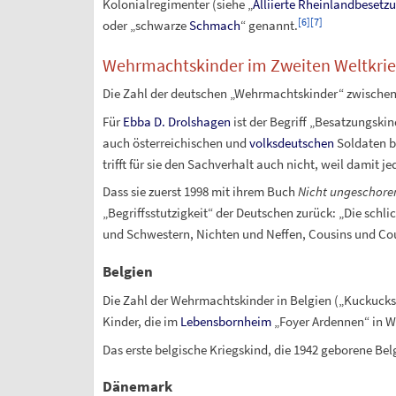
Kolonialregimenter (siehe „
Alliierte Rheinlandbesetz
[
6
]
[
7
]
oder „schwarze
Schmach
“ genannt.
Wehrmachtskinder im Zweiten Weltkri
Die Zahl der deutschen „Wehrmachtskinder“ zwischen 
Für
Ebba D. Drolshagen
ist der Begriff „Besatzungskin
auch österreichischen und
volksdeutschen
Soldaten b
trifft für sie den Sachverhalt auch nicht, weil damit 
Dass sie zuerst 1998 mit ihrem Buch
Nicht ungeschor
„Begriffsstutzigkeit“ der Deutschen zurück: „Die schl
und Schwestern, Nichten und Neffen, Cousins und Co
Belgien
Die Zahl der Wehrmachtskinder in Belgien („Kuckucks
Kinder, die im
Lebensbornheim
„Foyer Ardennen“ in W
Das erste belgische Kriegskind, die 1942 geborene Belg
Dänemark