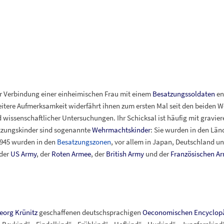
er Verbindung einer einheimischen Frau mit einem
Besatzungssoldaten
en
itere Aufmerksamkeit widerfährt ihnen zum ersten Mal seit den beiden We
d wissenschaftlicher Untersuchungen. Ihr Schicksal ist häufig mit gravi
atzungskinder sind sogenannte
Wehrmachtskinder
: Sie wurden in den Län
1945 wurden in den
Besatzungszonen
, vor allem in Japan, Deutschland un
 der
US Army
, der
Roten Armee
, der
British Army
und der
Französischen A
eorg Krünitz
geschaffenen deutschsprachigen
Oeconomischen Encyclop