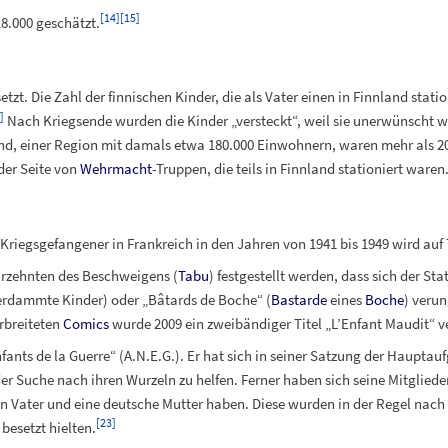
[
14
]
[
15
]
8.000 geschätzt.
tzt. Die Zahl der finnischen Kinder, die als Vater einen in Finnland stat
]
Nach Kriegsende wurden die Kinder „versteckt“, weil sie unerwünscht w
nd, einer Region mit damals etwa 180.000 Einwohnern, waren mehr als 2
der Seite von
Wehrmacht
-Truppen, die teils in Finnland stationiert waren
riegsgefangener in Frankreich in den Jahren von 1941 bis 1949 wird auf 
hrzehnten des Beschweigens (
Tabu
) festgestellt werden, dass sich der Sta
verdammte Kinder) oder „Bâtards de Boche“ (
Bastarde
eines
Boche
) verun
erbreiteten
Comics
wurde 2009 ein zweibändiger Titel „L’Enfant Maudit“ ve
fants de la Guerre“ (A.N.E.G.). Er hat sich in seiner Satzung der Hauptau
er Suche nach ihren Wurzeln zu helfen. Ferner haben sich seine Mitglieder
 Vater und eine deutsche Mutter haben. Diese wurden in der Regel nach 1
[
23
]
besetzt hielten.