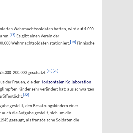
ionierten Wehrmachtssoldaten hatten, wird auf 4.000
[
17
]
aren.
Es gibt einen Verein der
[
19
]
00.000 Wehrmachtsoldaten stationiert.
Finnische
.
[
16
]
[
20
]
75.000–200.000 geschätzt.
tus der Frauen, die der
Horizontalen Kollaboration
glimpften Kinder sehr verändert hat: aus schwarzen
[
22
]
röffentlicht.
fgabe gestellt, den Besatzungskindern einer
 auch die Aufgabe gestellt, sich um die
945 gezeugt, als französische Soldaten die