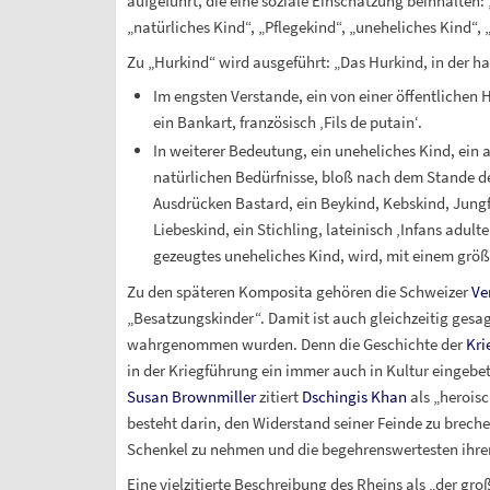
aufgeführt, die eine soziale Einschätzung beinhalten: 
„natürliches Kind“, „Pflegekind“, „uneheliches Kind“, 
Zu „Hurkind“ wird ausgeführt: „Das Hurkind, in der ha
Im engsten Verstande, ein von einer öffentlichen 
ein Bankart, französisch ‚Fils de putain‘.
In weiterer Bedeutung, ein uneheliches Kind, ein a
natürlichen Bedürfnisse, bloß nach dem Stande d
Ausdrücken Bastard, ein Beykind, Kebskind, Jungfe
Liebeskind, ein Stichling, lateinisch ‚Infans adulte
gezeugtes uneheliches Kind, wird, mit einem größ
Zu den späteren Komposita gehören die Schweizer
Ve
„Besatzungskinder“. Damit ist auch gleichzeitig gesa
wahrgenommen wurden. Denn die Geschichte der
Kri
in der Kriegführung ein immer auch in Kultur eingeb
Susan Brownmiller
zitiert
Dschingis Khan
als „herois
besteht darin, den Widerstand seiner Feinde zu brechen
Schenkel zu nehmen und die begehrenswertesten ihre
Eine vielzitierte Beschreibung des Rheins als „der gr