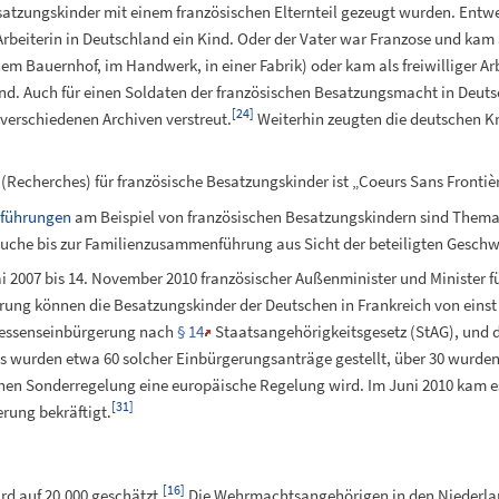
esatzungskinder mit einem französischen Elternteil gezeugt wurden. Ent
 Arbeiterin in Deutschland ein Kind. Oder der Vater war Franzose und kam
inem Bauernhof, im Handwerk, in einer Fabrik) oder kam als freiwilliger Ar
ind. Auch für einen Soldaten der französischen Besatzungsmacht in Deut
[
24
]
 verschiedenen Archiven verstreut.
Weiterhin zeugten die deutschen Kr
k (Recherches) für französische Besatzungskinder ist „Coeurs Sans Fronti
führungen
am Beispiel von französischen Besatzungskindern sind Thema 
uche bis zur Familienzusammenführung aus Sicht der beteiligten Geschwis
i 2007 bis 14. November 2010 französischer Außenminister und Minister f
rung können die Besatzungskinder der Deutschen in Frankreich von einst 
messenseinbürgerung nach
§
14
Staatsangehörigkeitsgesetz (StAG), und di
 wurden etwa 60 solcher Einbürgerungsanträge gestellt, über 30 wurden 
schen Sonderregelung eine europäische Regelung wird. Im Juni 2010 kam e
[
31
]
erung bekräftigt.
[
16
]
rd auf 20.000 geschätzt.
Die Wehrmachtsangehörigen in den Niederlan