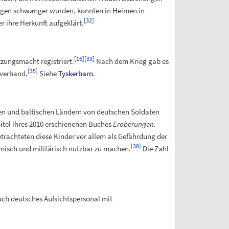
ungen schwanger wurden, konnten in Heimen in
[
32
]
 ihre Herkunft aufgeklärt.
[
16
]
[
33
]
zungsmacht registriert.
Nach dem Krieg gab es
[
35
]
rverband.
Siehe
Tyskerbarn
.
hen und baltischen Ländern von deutschen Soldaten
itel ihres 2010 erschienenen Buches
Eroberungen.
trachteten diese Kinder vor allem als Gefährdung der
[
38
]
misch und militärisch nutzbar zu machen.
Die Zahl
ch deutsches Aufsichtspersonal mit