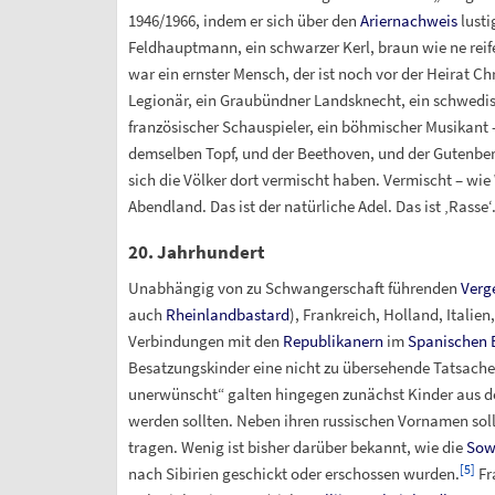
1946/1966, indem er sich über den
Ariernachweis
lusti
Feldhauptmann, ein schwarzer Kerl, braun wie ne reif
war ein ernster Mensch, der ist noch vor der Heirat C
Legionär, ein Graubündner Landsknecht, ein schwedische
französischer Schauspieler, ein böhmischer Musikant 
demselben Topf, und der Beethoven, und der Gutenber
sich die Völker dort vermischt haben. Vermischt – w
Abendland. Das ist der natürliche Adel. Das ist ‚Rasse‘.
20. Jahrhundert
Unabhängig von zu Schwangerschaft führenden
Verg
auch
Rheinlandbastard
), Frankreich, Holland, Italien
Verbindungen mit den
Republikanern
im
Spanischen 
Besatzungskinder eine nicht zu übersehende Tatsache
unerwünscht“ galten hingegen zunächst Kinder aus deu
werden sollten. Neben ihren russischen Vornamen soll
tragen. Wenig ist bisher darüber bekannt, wie die
Sow
[
5
]
nach Sibirien geschickt oder erschossen wurden.
Fr