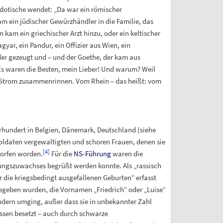
kdotische wendet: „Da war ein römischer
m ein jüdischer Gewürzhändler in die Familie, das
kam ein griechischer Arzt hinzu, oder ein keltischer
yar, ein Pandur, ein Offizier aus Wien, ein
der gezeugt und – und der Goethe, der kam aus
Es waren die Besten, mein Lieber! Und warum? Weil
en Strom zusammenrinnen. Vom Rhein – das heißt: vom
hrhundert in Belgien, Dänemark, Deutschland (siehe
ldaten vergewaltigten und schoren Frauen, denen sie
[
4
]
worfen worden.
Für die
NS-Führung
waren die
rungszuwachses begrüßt werden konnte. Als „rassisch
 die kriegsbedingt ausgefallenen Geburten“ erfasst
egeben wurden, die Vornamen „Friedrich“ oder „Luise“
dern umging, außer dass sie in unbekannter Zahl
ssen besetzt – auch durch schwarze