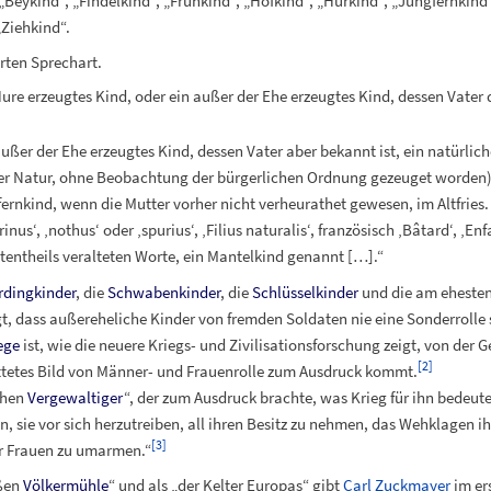
„Beykind“, „Findelkind“, „Frühkind“, „Hofkind“, „Hurkind“, „Jungfernkind“
„Ziehkind“.
rten Sprechart.
Hure erzeugtes Kind, oder ein außer der Ehe erzeugtes Kind, dessen Vate
ußer der Ehe erzeugtes Kind, dessen Vater aber bekannt ist, ein natürlich
er Natur, ohne Beobachtung der bürgerlichen Ordnung gezeuget worden) 
rnkind, wenn die Mutter vorher nicht verheurathet gewesen, im Altfries. 
rinus‘, ‚nothus‘ oder ‚spurius‘, ‚Filius naturalis‘, französisch ‚Bâtard‘, ‚E
tentheils veralteten Worte, ein Mantelkind genannt
[…].“
rdingkinder
, die
Schwabenkinder
, die
Schlüsselkinder
und die am ehesten
gt, dass außereheliche Kinder von fremden Soldaten nie eine Sonderrolle 
ege
ist, wie die neuere Kriegs- und Zivilisationsforschung zeigt, von der 
[
2
]
ettetes Bild von Männer- und Frauenrolle zum Ausdruck kommt.
chen
Vergewaltiger
“, der zum Ausdruck brachte, was Krieg für ihn bedeu
, sie vor sich herzutreiben, all ihren Besitz zu nehmen, das Wehklagen ih
[
3
]
r Frauen zu umarmen.“
oßen
Völkermühle
“ und als „der Kelter Europas“ gibt
Carl Zuckmayer
im er