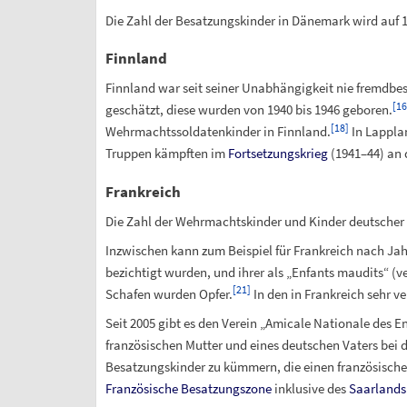
Die Zahl der Besatzungskinder in Dänemark wird auf 1
Finnland
Finnland war seit seiner Unabhängigkeit nie fremdbese
[
16
geschätzt, diese wurden von 1940 bis 1946 geboren.
[
18
]
Wehrmachtssoldatenkinder in Finnland.
In Lappla
Truppen kämpften im
Fortsetzungskrieg
(1941–44) an 
Frankreich
Die Zahl der Wehrmachtskinder und Kinder deutscher K
Inzwischen kann zum Beispiel für Frankreich nach Ja
bezichtigt wurden, und ihrer als „Enfants maudits“ (
[
21
]
Schafen wurden Opfer.
In den in Frankreich sehr v
Seit 2005 gibt es den Verein „Amicale Nationale des En
französischen Mutter und eines deutschen Vaters bei d
Besatzungskinder zu kümmern, die einen französischen
Französische Besatzungszone
inklusive des
Saarlands