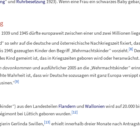
ung
“ und
Ruhrbesetzung
1923). Wenn eine Frau ein schwarzes Baby gebar
eg
1939 und 1945 dürfte europaweit zwischen einer und zwei Millionen lieg
d“ so sehr auf die deutsche und österreichische Nachkriegszeit fixiert, d
[
8
]
is 1945 gezeugten Kinder den Begriff „Wehrmachtskinder“ vorzieht.
Den
jedes Kind gemeint ist, das in Kriegszeiten geboren wird oder heranwächst.
en davonkommen
und ausführlicher 2005 an die „Wehrmachtskinder“ erinne
ichte Wahrheit ist, dass wir Deutsche sozusagen mit ganz Europa versipp
[
9
]
usinen.“
kinder“) aus den Landesteilen
Flandern
und
Wallonien
wird auf 20.000 bi
[
12
]
égimont bei Lüttich geboren wurden.
[
13
]
ierin Gerlinda Swillen,
erhielt innerhalb dreier Monate nach Antragst