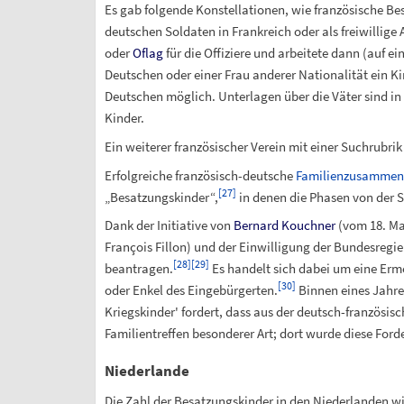
Es gab folgende Konstellationen, wie französische B
deutschen Soldaten in Frankreich oder als freiwillige
oder
Oflag
für die Offiziere und arbeitete dann (auf e
Deutschen oder einer Frau anderer Nationalität ein K
Deutschen möglich. Unterlagen über die Väter sind in
Kinder.
Ein weiterer französischer Verein mit einer Suchrubri
Erfolgreiche französisch-deutsche
Familienzusammen
[
27
]
„Besatzungskinder“,
in denen die Phasen von der S
Dank der Initiative von
Bernard Kouchner
(vom 18. Ma
François Fillon) und der Einwilligung der Bundesregie
[
28
]
[
29
]
beantragen.
Es handelt sich dabei um eine Er
[
30
]
oder Enkel des Eingebürgerten.
Binnen eines Jahres
Kriegskinder' fordert, dass aus der deutsch-französi
Familientreffen besonderer Art; dort wurde diese Ford
Niederlande
Die Zahl der Besatzungskinder in den Niederlanden wi