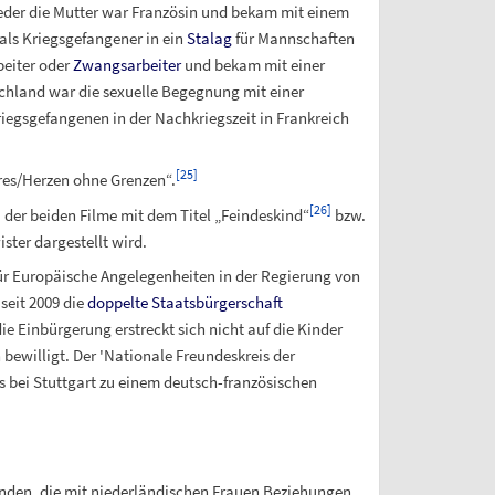
weder die Mutter war Französin und bekam mit einem
 als Kriegsgefangener in ein
Stalag
für Mannschaften
beiter oder
Zwangsarbeiter
und bekam mit einer
schland war die sexuelle Begegnung mit einer
iegsgefangenen in der Nachkriegszeit in Frankreich
[
25
]
ères/Herzen ohne Grenzen“.
[
26
]
der beiden Filme mit dem Titel „Feindeskind“
bzw.
ter dargestellt wird.
ür Europäische Angelegenheiten in der Regierung von
seit 2009 die
doppelte Staatsbürgerschaft
e Einbürgerung erstreckt sich nicht auf die Kinder
bewilligt. Der 'Nationale Freundeskreis der
s bei Stuttgart zu einem deutsch-französischen
den, die mit niederländischen Frauen Beziehungen