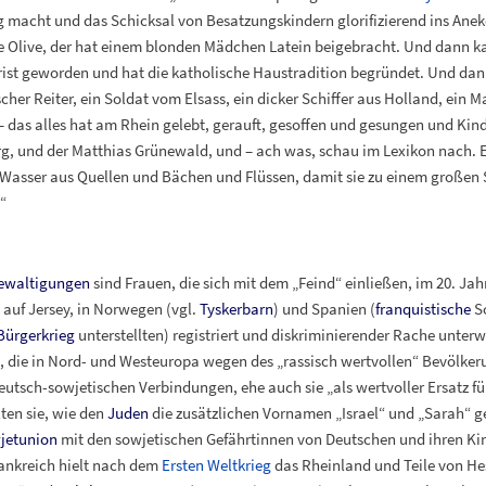
g macht und das Schicksal von Besatzungskindern glorifizierend ins Ane
e Olive, der hat einem blonden Mädchen Latein beigebracht. Und dann ka
hrist geworden und hat die katholische Haustradition begründet. Und dann 
r Reiter, ein Soldat vom Elsass, ein dicker Schiffer aus Holland, ein Mag
– das alles hat am Rhein gelebt, gerauft, gesoffen und gesungen und Kin
g, und der Matthias Grünewald, und – ach was, schau im Lexikon nach. 
ie Wasser aus Quellen und Bächen und Flüssen, damit sie zu einem groß
“
ewaltigungen
sind Frauen, die sich mit dem „Feind“ einließen, im 20. Ja
, auf Jersey, in Norwegen (vgl.
Tyskerbarn
) und Spanien (
franquistische
So
Bürgerkrieg
unterstellten) registriert und diskriminierender Rache unter
, die in Nord- und Westeuropa wegen des „rassisch wertvollen“ Bevölke
tsch-sowjetischen Verbindungen, ehe auch sie „als wertvoller Ersatz für
ten sie, wie den
Juden
die zusätzlichen Vornamen „Israel“ und „Sarah“ g
jetunion
mit den sowjetischen Gefährtinnen von Deutschen und ihren Kin
ankreich hielt nach dem
Ersten Weltkrieg
das Rheinland und Teile von He