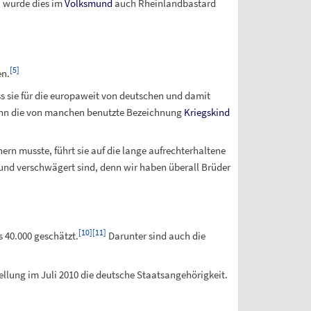
, wurde dies im
Volksmund
auch Rheinlandbastard
[
5
]
en.
ass sie für die europaweit von deutschen und damit
n die von manchen benutzte Bezeichnung
Kriegskind
rn musste, führt sie auf die lange aufrechterhaltene
t und verschwägert sind, denn wir haben überall Brüder
[
10
]
[
11
]
s 40.000 geschätzt.
Darunter sind auch die
ellung im Juli 2010 die deutsche Staatsangehörigkeit.