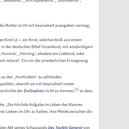
, „Kebskind“, „Kirchspielskind“, „Mantelkind“,
r die Mutter nicht mit Gewissheit anzugeben vermag,
es Kind (d. i. ein Kind, welches bloß aus einem
in der deutschen Bibel Hurenkind, mit anständigern
‚Hornink‘, ‚Hörning‘; ehedem ein Liebkind, oder
nfant naturel‘. Ein vor der priesterlichen Einsegnung
 zu den „Hurkindern“ zu zählenden
spielten, obwohl sie mit Gewissheit immer
[
1
]
Geschichte der
Zivilisation
nicht zu trennen,
so dass
tete: „Die höchste Aufgabe im Leben des Mannes
rer Lieben im Ohr zu haben, ihre Pferde zwischen die
sten Akt seines Schauspiels
Des Teufels General
von