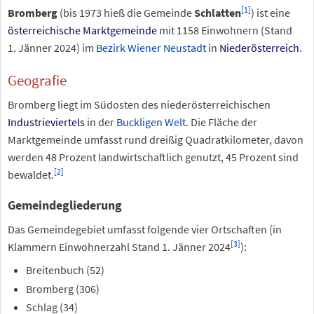
[
1
]
Bromberg
(bis 1973 hieß die Gemeinde
Schlatten
) ist eine
österreichische
Marktgemeinde
mit
1158
Einwohnern (Stand
1.
Jänner 2024
) im
Bezirk Wiener Neustadt
in
Niederösterreich
.
Geografie
Bromberg liegt im Südosten des niederösterreichischen
Industrieviertels
in der
Buckligen Welt
. Die Fläche der
Marktgemeinde umfasst rund dreißig Quadratkilometer, davon
werden 48 Prozent landwirtschaftlich genutzt, 45 Prozent sind
[
2
]
bewaldet.
Gemeindegliederung
Das Gemeindegebiet umfasst folgende vier Ortschaften (in
[
3
]
Klammern Einwohnerzahl Stand
1.
Jänner 2024
):
Breitenbuch (
52
)
Bromberg (
306
)
Schlag (
34
)