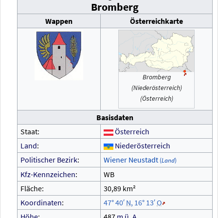
Bromberg
Wappen
Österreichkarte
Bromberg
(Niederösterreich)
(Österreich)
Basisdaten
Staat:
Österreich
Land
:
Niederösterreich
Politischer Bezirk
:
Wiener Neustadt
(
Land
)
Kfz-Kennzeichen
:
WB
Fläche:
30,89
km²
Koordinaten
:
47°
40′
N
,
16°
13′
O
Höhe
:
487
m
ü.
A.