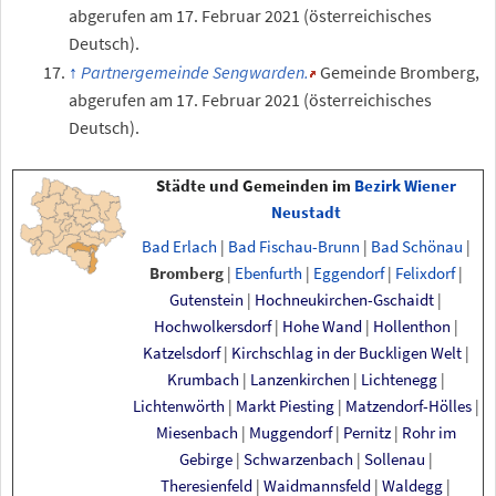
abgerufen am 17.
Februar 2021
(österreichisches
Deutsch).
Partnergemeinde Sengwarden.
Gemeinde Bromberg
,
abgerufen am 17.
Februar 2021
(österreichisches
Deutsch).
Städte und Gemeinden im
Bezirk Wiener
Neustadt
Bad Erlach
|
Bad Fischau-Brunn
|
Bad Schönau
|
Bromberg
|
Ebenfurth
|
Eggendorf
|
Felixdorf
|
Gutenstein
|
Hochneukirchen-Gschaidt
|
Hochwolkersdorf
|
Hohe Wand
|
Hollenthon
|
Katzelsdorf
|
Kirchschlag in der Buckligen Welt
|
Krumbach
|
Lanzenkirchen
|
Lichtenegg
|
Lichtenwörth
|
Markt Piesting
|
Matzendorf-Hölles
|
Miesenbach
|
Muggendorf
|
Pernitz
|
Rohr im
Gebirge
|
Schwarzenbach
|
Sollenau
|
Theresienfeld
|
Waidmannsfeld
|
Waldegg
|