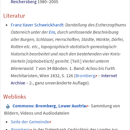
Reichersberg
1980–2005
Literatur
Franz Xaver Schweickhardt
:
Darstellung des Erzherzogthums
Österreich unter der
Ens
, durch umfassende Beschreibung
aller Burgen, Schlösser, Herrschaften, Städte, Märkte, Dörfer,
Rotten etc. etc., topographisch-statistisch-genealogisch-
historisch bearbeitet und nach den bestehenden vier Kreis-
Vierteln [alphabetisch] gereiht.
[Teil:]
Viertel unterm
Wienerwald.
7 von 34 Bänden. 1. Band:
Achau bis Furth.
Mechitaristen, Wien 1832, S.
126 (
Bromberg
–
Internet
Archive
– 2., ganz unveränderte Auflage).
Weblinks
Commons
: Bromberg, Lower Austria
– Sammlung von
Bildern, Videos und Audiodateien
Seite der Gemeinde
Bromberg
in der Datenbank
Gedächtnis des Landes
zur