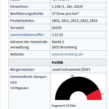
Einwohner
:
1.158 (1.
Jän. 2024)
Bevölkerungsdichte
:
37 Einw. pro km²
Postleitzahlen
:
2802, 2811, 2813, 2822, 2833
Vorwahl
:
02629
Gemeindekennziffer
:
3
23
25
Adresse der Gemeinde-
Markt 2
verwaltung:
2833 Bromberg
Website:
www.bromberg.at
Politik
Bürgermeister
:
Josef Schrammel (
ÖVP
)
16
Gemeinderat
:
(Wahljahr:
2025
)
(19 Mitglieder)
3
Insgesamt 19 Sitze