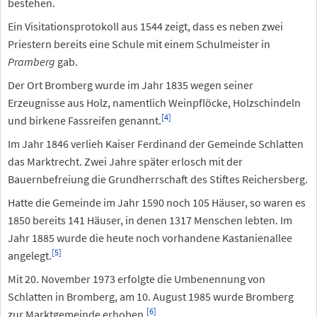
bestehen.
Ein Visitationsprotokoll aus 1544 zeigt, dass es neben zwei
Priestern bereits eine Schule mit einem Schulmeister in
Pramberg
gab.
Der Ort Bromberg wurde im Jahr 1835 wegen seiner
Erzeugnisse aus Holz, namentlich Weinpflöcke, Holzschindeln
[
4
]
und birkene Fassreifen genannt.
Im Jahr 1846 verlieh Kaiser Ferdinand der Gemeinde Schlatten
das Marktrecht. Zwei Jahre später erlosch mit der
Bauernbefreiung die Grundherrschaft des Stiftes Reichersberg.
Hatte die Gemeinde im Jahr 1590 noch 105 Häuser, so waren es
1850 bereits 141 Häuser, in denen 1317 Menschen lebten. Im
Jahr 1885 wurde die heute noch vorhandene Kastanienallee
[
5
]
angelegt.
Mit 20. November 1973 erfolgte die Umbenennung von
Schlatten in Bromberg, am 10. August 1985 wurde Bromberg
[
6
]
zur Marktgemeinde erhoben.