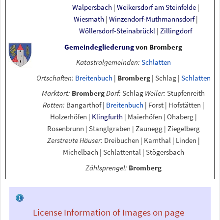
Walpersbach
|
Weikersdorf am Steinfelde
|
Wiesmath
|
Winzendorf-Muthmannsdorf
|
Wöllersdorf-Steinabrückl
|
Zillingdorf
Gemeindegliederung
von
Bromberg
Katastralgemeinden:
Schlatten
Ortschaften:
Breitenbuch
|
Bromberg
|
Schlag
|
Schlatten
Marktort:
Bromberg
Dorf:
Schlag
Weiler:
Stupfenreith
Rotten:
Bangarthof
|
Breitenbuch
|
Forst
|
Hofstätten
|
Holzerhöfen
|
Klingfurth
|
Maierhöfen
|
Ohaberg
|
Rosenbrunn
|
Stanglgraben
|
Zaunegg
|
Ziegelberg
Zerstreute Häuser:
Dreibuchen
|
Karnthal
|
Linden
|
Michelbach
|
Schlattental
|
Stögersbach
Zählsprengel:
Bromberg
License Information of Images on page