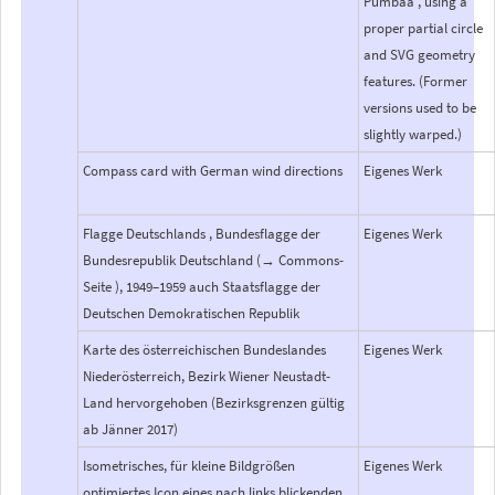
Pumbaa , using a
proper partial circle
and SVG geometry
features. (Former
versions used to be
slightly warped.)
Compass card with German wind directions
Eigenes Werk
Flagge Deutschlands , Bundesflagge der
Eigenes Werk
Bundesrepublik Deutschland (→ Commons-
Seite ), 1949–1959 auch Staatsflagge der
Deutschen Demokratischen Republik
Karte des österreichischen Bundeslandes
Eigenes Werk
Niederösterreich, Bezirk Wiener Neustadt-
Land hervorgehoben (Bezirksgrenzen gültig
ab Jänner 2017)
Isometrisches, für kleine Bildgrößen
Eigenes Werk
optimiertes Icon eines nach links blickenden