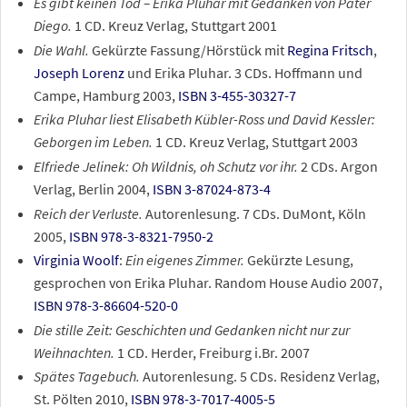
Es gibt keinen Tod – Erika Pluhar mit Gedanken von Pater
Diego.
1 CD. Kreuz Verlag, Stuttgart 2001
Die Wahl.
Gekürzte Fassung/Hörstück mit
Regina Fritsch
,
Joseph Lorenz
und Erika Pluhar. 3 CDs. Hoffmann und
Campe, Hamburg 2003,
ISBN 3-455-30327-7
Erika Pluhar liest Elisabeth Kübler-Ross und David Kessler:
Geborgen im Leben.
1 CD. Kreuz Verlag, Stuttgart 2003
Elfriede Jelinek: Oh Wildnis, oh Schutz vor ihr.
2 CDs. Argon
Verlag, Berlin 2004,
ISBN 3-87024-873-4
Reich der Verluste.
Autorenlesung. 7 CDs. DuMont, Köln
2005,
ISBN 978-3-8321-7950-2
Virginia Woolf
:
Ein eigenes Zimmer.
Gekürzte Lesung,
gesprochen von Erika Pluhar. Random House Audio 2007,
ISBN 978-3-86604-520-0
Die stille Zeit: Geschichten und Gedanken nicht nur zur
Weihnachten.
1 CD. Herder, Freiburg i.Br. 2007
Spätes Tagebuch.
Autorenlesung. 5 CDs. Residenz Verlag,
St. Pölten 2010,
ISBN 978-3-7017-4005-5