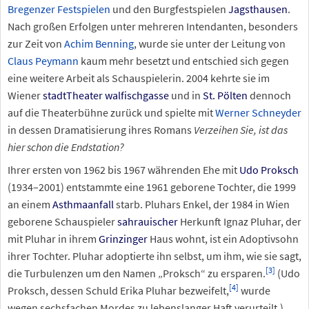
Bregenzer Festspielen
und den Burgfestspielen
Jagsthausen
.
Nach großen Erfolgen unter mehreren Intendanten, besonders
zur Zeit von
Achim Benning
, wurde sie unter der Leitung von
Claus Peymann
kaum mehr besetzt und entschied sich gegen
eine weitere Arbeit als Schauspielerin. 2004 kehrte sie im
Wiener
stadtTheater walfischgasse
und in
St. Pölten
dennoch
auf die Theaterbühne zurück und spielte mit
Werner Schneyder
in dessen Dramatisierung ihres Romans
Verzeihen Sie, ist das
hier schon die Endstation?
Ihrer ersten von 1962 bis 1967 währenden Ehe mit
Udo Proksch
(1934–2001) entstammte eine 1961 geborene Tochter, die 1999
an einem
Asthmaanfall
starb. Pluhars Enkel, der 1984 in Wien
geborene Schauspieler
sahrauischer
Herkunft Ignaz Pluhar, der
mit Pluhar in ihrem
Grinzinger
Haus wohnt, ist ein Adoptivsohn
ihrer Tochter. Pluhar adoptierte ihn selbst, um ihm, wie sie sagt,
[
3
]
die Turbulenzen um den Namen „Proksch“ zu ersparen.
(Udo
[
4
]
Proksch, dessen Schuld Erika Pluhar bezweifelt,
wurde
wegen sechsfachen Mordes zu lebenslanger Haft verurteilt.)