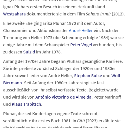
Ignaz Pluhars ersten Besuch in seinem Herkunftsland
Westsahara
dokumentierte sie in dem Film
Sahara in mir
(2012).
Eine zweite Ehe ging Erika Pluhar 1970 mit dem Autor,
Chansonnier und Aktionskünstler
André Heller
ein. Nach der
Trennung von Heller 1973 (die Scheidung erfolgte 1984) war sie
einige Jahre mit dem Schauspieler
Peter Vogel
verbunden, bis
zu dessen
Suizid
im Jahr 1978.
Anfang der 1970er Jahre begann Pluhars gesangliche Karriere.
Sie interpretierte zunächst Schlager der 1920er und 1930er
Jahre sowie Lieder von André Heller,
Stephan Sulke
und
Wolf
Biermann
. Seit Anfang der 1980er Jahre singt sie fast
ausschließlich von ihr selbst verfasste Texte. Begleitet wurde
und wird sie von
António Victorino de Almeida
, Peter Marinoff
und
Klaus Trabitsch
.
Pluhar, die seit Kindertagen eigene Texte schreibt,
veröffentlichte ihr erstes Buch 1981. In
Gitti
(2023) erzählte sie
die Kriegskindheit und Nachkriegsjugend ihrer älteren