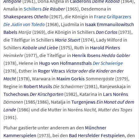
Antigone
(1961), Doña Angela in
Calderóns
Dame Kobold
(1964),
Amalia in
Schillers
Die Räuber
(1965), Desdemona in
Shakespeares
Othello
(1967), die Königin in
Franz Grillparzers
Die Jüdin von Toledo
(1968), Ljudmila in
Isaak Emmanuilowitsch
Babels
Marija
(1969), die Königin in Schillers
Don Carlos
(1973),
die Titelfigur in Schillers
Maria Stuart
(1974), Lady Milford in
Schillers
Kabale und Liebe
(1975), Ruth in
Harold Pinters
Heimkehr
(1977), die Titelfigur in
Henrik Ibsens
Hedda Gabler
(1978), Helene in
Hugo von Hofmannsthals
Der Schwierige
(1978), Esther in
Roger Vitracs
Victor oder die Kinder an der
Macht
(1978), Warwara in
Maxim Gorkis
Sommergäste
(1979),
Regine in
Robert Musils
Die Schwärmer
(1981), Ranjewskaja in
Tschechows
Der Kirschgarten
(1982), Katarina in
Lars Noréns
Dämonen
(1985/1986), Natalja in
Turgenjews
Ein Monat auf dem
Lande
(1986) und die Mutter in Noréns
Nacht, Mutter des Tages
(1991).
Pluhar gastierte unter anderem an den
Münchner
Kammerspielen
(1973), bei den
Bad Hersfelder Festspielen
, den