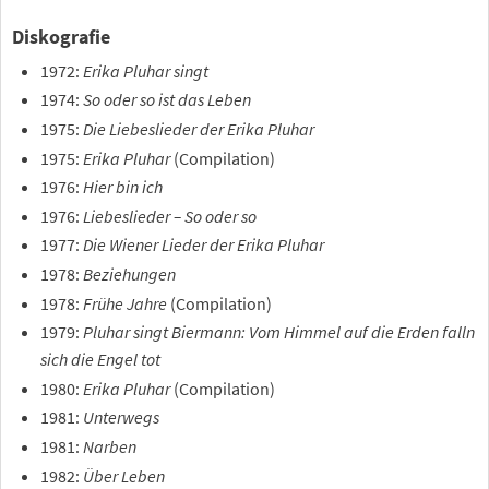
Diskografie
1972:
Erika Pluhar singt
1974:
So oder so ist das Leben
1975:
Die Liebeslieder der Erika Pluhar
1975:
Erika Pluhar
(Compilation)
1976:
Hier bin ich
1976:
Liebeslieder – So oder so
1977:
Die Wiener Lieder der Erika Pluhar
1978:
Beziehungen
1978:
Frühe Jahre
(Compilation)
1979:
Pluhar singt Biermann: Vom Himmel auf die Erden falln
sich die Engel tot
1980:
Erika Pluhar
(Compilation)
1981:
Unterwegs
1981:
Narben
1982:
Über Leben