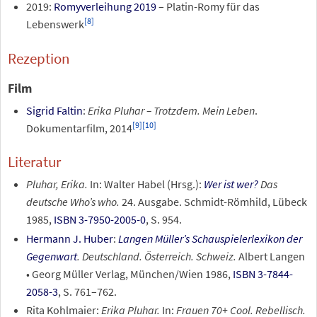
2019:
Romyverleihung 2019
– Platin-Romy für das
[
8
]
Lebenswerk
Rezeption
Film
Sigrid Faltin
:
Erika Pluhar – Trotzdem. Mein Leben
.
[
9
]
[
10
]
Dokumentarfilm, 2014
Literatur
Pluhar, Erika.
In: Walter Habel (Hrsg.):
Wer ist wer?
Das
deutsche Who’s who.
24. Ausgabe. Schmidt-Römhild, Lübeck
1985,
ISBN 3-7950-2005-0
, S. 954.
Hermann J. Huber
:
Langen Müller’s Schauspielerlexikon der
Gegenwart
. Deutschland. Österreich. Schweiz.
Albert Langen
• Georg Müller Verlag, München/Wien 1986,
ISBN 3-7844-
2058-3
, S.
761–762.
Rita Kohlmaier:
Erika Pluhar.
In:
Frauen 70+ Cool. Rebellisch.