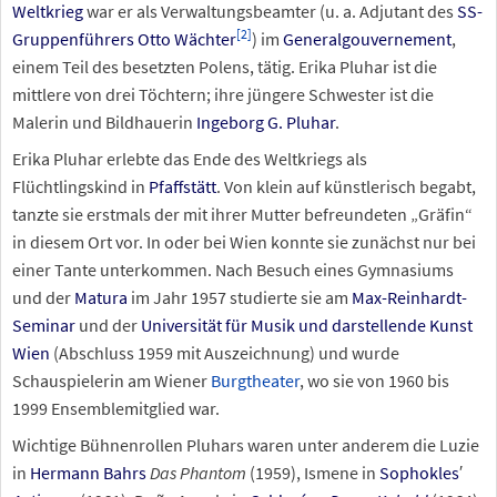
Weltkrieg
war er als Verwaltungsbeamter (u.
a. Adjutant des
SS-
[
2
]
Gruppenführers
Otto Wächter
) im
Generalgouvernement
,
einem Teil des besetzten Polens, tätig. Erika Pluhar ist die
mittlere von drei Töchtern; ihre jüngere Schwester ist die
Malerin und Bildhauerin
Ingeborg G. Pluhar
.
Erika Pluhar erlebte das Ende des Weltkriegs als
Flüchtlingskind in
Pfaffstätt
. Von klein auf künstlerisch begabt,
tanzte sie erstmals der mit ihrer Mutter befreundeten „Gräfin“
in diesem Ort vor. In oder bei Wien konnte sie zunächst nur bei
einer Tante unterkommen. Nach Besuch eines Gymnasiums
und der
Matura
im Jahr 1957 studierte sie am
Max-Reinhardt-
Seminar
und der
Universität für Musik und darstellende Kunst
Wien
(Abschluss 1959 mit Auszeichnung) und wurde
Schauspielerin am Wiener
Burgtheater
, wo sie von 1960 bis
1999 Ensemblemitglied war.
Wichtige Bühnenrollen Pluhars waren unter anderem die Luzie
in
Hermann Bahrs
Das Phantom
(1959), Ismene in
Sophokles
′