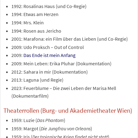
1992: Rosalinas Haus (und Co-Regie)
1994: Etwas am Herzen
1994: Mrs. Klein
1994: Rosen aus Jericho
2001: Marafona: ein Film über das Lieben (und Co-Regie)
2009: Udo Proksch – Out of Control
2009:
Das Ende ist mein Anfang
2009: Mein Leben: Erika Pluhar (Dokumentation)
2012: Sahara in mir (Dokumentation)
2013: Laguna (und Regie)
2023: Feuerblume – Die zwei Leben der Marisa Mell
(Dokumentarfilm)
Theaterrollen (Burg- und Akademietheater Wien)
1959: Luzie (
Das Phantom
)
1959: Margot (
Die Jungfrau von Orleans
)
1959: Iris (
Der trojanische Krieg findet nicht statt
)