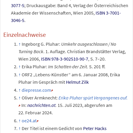
3077-5
;
Druckausgabe: Band 4, Verlag der Österreichischen
Akademie der Wissenschaften, Wien 2005,
ISBN 3-7001-
3046-5
.
Einzelnachweise
Ingeborg G. Pluhar
:
Umkehr ausgeschlossen / No
Turning Back
. 1. Auflage. Christian Brandstätter Verlag,
Wien 2006,
ISBN 978-3-902510-90-7
,
S.
7
–
20
.
Erika Pluhar:
Im Schatten der Zeit.
S. 201 ff.
ORF2 „Lebens-Künstler“ am 6. Januar 2008, Erika
Pluhar im Gespräch mit
Helmut Zilk
diepresse.com
Oliver Armknecht:
Erika Pluhar spürt Vergangenes auf.
In:
nachrichten.at
.
15.
Juli 2023
,
abgerufen am
22.
Februar 2024
.
oe24.at
Der Titel ist einem Gedicht von
Peter Hacks