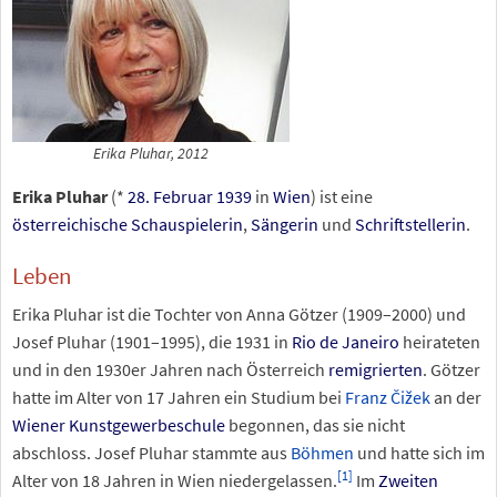
Erika Pluhar, 2012
Erika Pluhar
(*
28. Februar
1939
in
Wien
) ist eine
österreichische
Schauspielerin
,
Sängerin
und
Schriftstellerin
.
Leben
Erika Pluhar ist die Tochter von Anna Götzer (1909–2000) und
Josef Pluhar (1901–1995), die 1931 in
Rio de Janeiro
heirateten
und in den 1930er Jahren nach Österreich
remigrierten
. Götzer
hatte im Alter von 17 Jahren ein Studium bei
Franz Čižek
an der
Wiener Kunstgewerbeschule
begonnen, das sie nicht
abschloss. Josef Pluhar stammte aus
Böhmen
und hatte sich im
[
1
]
Alter von 18 Jahren in Wien niedergelassen.
Im
Zweiten