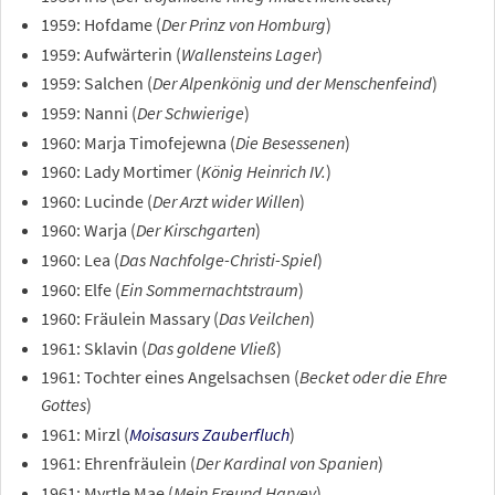
1959: Hofdame (
Der Prinz von Homburg
)
1959: Aufwärterin (
Wallensteins Lager
)
1959: Salchen (
Der Alpenkönig und der Menschenfeind
)
1959: Nanni (
Der Schwierige
)
1960: Marja Timofejewna (
Die Besessenen
)
1960: Lady Mortimer (
König Heinrich IV.
)
1960: Lucinde (
Der Arzt wider Willen
)
1960: Warja (
Der Kirschgarten
)
1960: Lea (
Das Nachfolge-Christi-Spiel
)
1960: Elfe (
Ein Sommernachtstraum
)
1960: Fräulein Massary (
Das Veilchen
)
1961: Sklavin (
Das goldene Vließ
)
1961: Tochter eines Angelsachsen (
Becket oder die Ehre
Gottes
)
1961: Mirzl (
Moisasurs Zauberfluch
)
1961: Ehrenfräulein (
Der Kardinal von Spanien
)
1961: Myrtle Mae (
Mein Freund Harvey
)