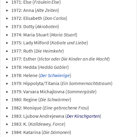
1971: Else (
Fräulein Else
)
1972: Anna (
Alte Zeiten
)
1972: Elisabeth (
Don Carlos
)
1973: Dotty (
Akrobaten
)
1974: Maria Stuart (
Maria Stuart
)
1975: Lady Milford (
Kabale und Liebe
)
1977: Ruth (
Die Heimkehr
)
1977: Esther (
Victor oder Die Kinder an die Macht
)
1978: Hedda (
Hedda Gabler
)
1978: Helene (
Der Schwierige
)
1979: Hippolyta/Titania (
Ein Sommernachtstraum
)
1979: Varvara Michajlovna (
Sommergäste
)
1980: Regine (
Die Schwärmer
)
1982: Monique (
Eine gebrochene Frau
)
1983: Ljubow Andrejewna (
Der Kirschgarten
)
1983: K. (
Kalldewey, Farce
)
1984: Katarina (
Die Dämonen
)