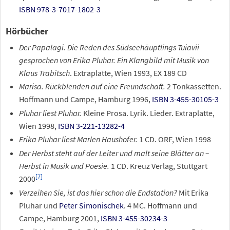
ISBN 978-3-7017-1802-3
Hörbücher
Der Papalagi. Die Reden des Südseehäuptlings Tuiavii
gesprochen von Erika Pluhar. Ein Klangbild mit Musik von
Klaus Trabitsch
. Extraplatte, Wien 1993, EX 189 CD
Marisa. Rückblenden auf eine Freundschaft.
2 Tonkassetten.
Hoffmann und Campe, Hamburg 1996,
ISBN 3-455-30105-3
Pluhar liest Pluhar.
Kleine Prosa. Lyrik. Lieder. Extraplatte,
Wien 1998,
ISBN 3-221-13282-4
Erika Pluhar liest Marlen Haushofer.
1 CD. ORF, Wien 1998
Der Herbst steht auf der Leiter und malt seine Blätter an –
Herbst in Musik und Poesie.
1 CD. Kreuz Verlag, Stuttgart
[
7
]
2000
Verzeihen Sie, ist das hier schon die Endstation?
Mit Erika
Pluhar und
Peter Simonischek
. 4 MC. Hoffmann und
Campe, Hamburg 2001,
ISBN 3-455-30234-3