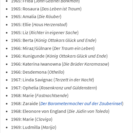
1965: Frida (
John Gabriel Borkman
)
1965: Rosaura (
Das Leben ist Traum
)
1965: Amalia (
Die Räuber
)
1965: Ellie (
Haus Herzenstod
)
1965: Liz (
Richter in eigener Sache
)
1965: Berta (
König Ottokars Glück und Ende
)
1966: Miraz/Gülnare (
Der Traum ein Leben
)
1966: Kunigunde (
König Ottokars Glück und Ende
)
1966: Katerina Iwanowna (
Die Brüder Karamasow
)
1966: Desdemona (
Othello
)
1967: Linda Savignac (
Terzett in der Nacht
)
1967: Ophelia (
Rosenkranz und Güldenstern
)
1968: Marie (
Fastnachtsende
)
1968: Zaraide (
Der Barometermacher auf der Zauberinsel
)
1968: Eleonore von England (
Die Jüdin von Toledo
)
1969: Marie (
Clavigo
)
1969: Ludmilla (
Marija
)