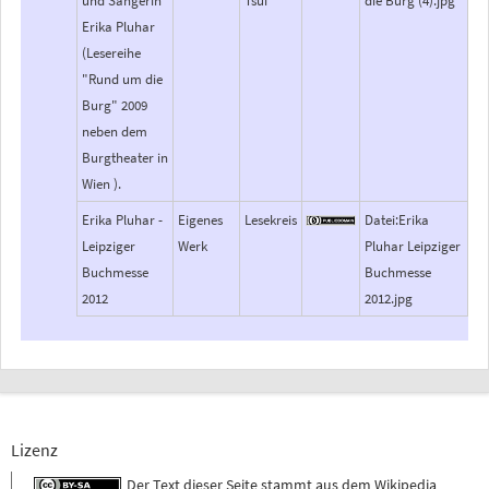
und Sängerin
Tsui
die Burg (4).jpg
Erika Pluhar
(Lesereihe
"Rund um die
Burg" 2009
neben dem
Burgtheater in
Wien ).
Erika Pluhar -
Eigenes
Lesekreis
Datei:Erika
Leipziger
Werk
Pluhar Leipziger
Buchmesse
Buchmesse
2012
2012.jpg
Lizenz
Der Text dieser Seite stammt aus dem
Wikipedia