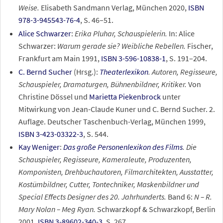
Weise.
Elisabeth Sandmann Verlag, München 2020,
ISBN
978-3-945543-76-4
, S. 46–51.
Alice Schwarzer
:
Erika Pluhar, Schauspielerin.
In: Alice
Schwarzer:
Warum gerade sie? Weibliche Rebellen.
Fischer,
Frankfurt am Main 1991,
ISBN 3-596-10838-1
, S. 191–204.
C. Bernd Sucher
(Hrsg.):
Theaterlexikon
. Autoren, Regisseure,
Schauspieler, Dramaturgen, Bühnenbildner, Kritiker.
Von
Christine Dössel und
Marietta Piekenbrock
unter
Mitwirkung von Jean-Claude Kuner und C. Bernd Sucher. 2.
Auflage. Deutscher Taschenbuch-Verlag, München 1999,
ISBN 3-423-03322-3
, S.
544.
Kay Weniger
:
Das große Personenlexikon des Films
. Die
Schauspieler, Regisseure, Kameraleute, Produzenten,
Komponisten, Drehbuchautoren, Filmarchitekten, Ausstatter,
Kostümbildner, Cutter, Tontechniker, Maskenbildner und
Special Effects Designer des 20. Jahrhunderts.
Band 6:
N – R.
Mary Nolan – Meg Ryan.
Schwarzkopf & Schwarzkopf, Berlin
2001,
ISBN 3-89602-340-3
, S.
267.