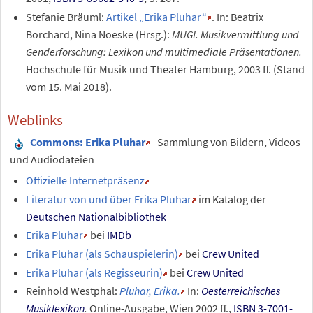
Stefanie Bräuml:
Artikel „Erika Pluhar“
. In: Beatrix
Borchard, Nina Noeske (Hrsg.):
MUGI. Musikvermittlung und
Genderforschung: Lexikon und multimediale Präsentationen.
Hochschule für Musik und Theater Hamburg, 2003 ff. (Stand
vom 15. Mai 2018).
Weblinks
Commons
: Erika Pluhar
– Sammlung von Bildern, Videos
und Audiodateien
Offizielle Internetpräsenz
Literatur von und über Erika Pluhar
im Katalog der
Deutschen Nationalbibliothek
Erika Pluhar
bei
IMDb
Erika Pluhar (als Schauspielerin)
bei
Crew United
Erika Pluhar (als Regisseurin)
bei
Crew United
Reinhold Westphal:
Pluhar, Erika.
In:
Oesterreichisches
Musiklexikon
.
Online-Ausgabe, Wien 2002 ff.,
ISBN 3-7001-