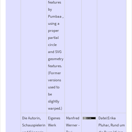
features
by
Pumbaa ,
using a
proper
partial
circle
and SVG
geometry
features.
(Former
versions
used to
be
slightly
warped.)
Die Autorin,
Eigenes
Manfred
Datei:Erika
Schauspielerin
Werk
Werner -
Pluhar, Rund um