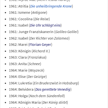
1961: Atritia (
Die unheilbringende Krone
)
1961: Ismene (
Antigone
)
1961: Cocolina (
Die Reise
)
1961: Isabel (
Die Uhr schlägt eins
)
1961: Junge Franziskanerin (
Galileo Galilei
)
1962: Isabel (
Der Richter von Zalamea
)
1962: Marei (
Florian Geyer
)
1963: Königin (
Richard II.
)
1963: Clara (
Franziskus
)
1963: Anita (
Schnee
)
1964: Marie (
Woyzeck
)
1964: Elise (
Der Geizige
)
1964: Lukretia (
Ein Bruderzwist in Habsburg
)
1964: Belvidera (
Das gerettete Venedig
)
1964: Holga (
Nach dem Sündenfall
)
1964: Königin Maria (
Der König stirbt
)