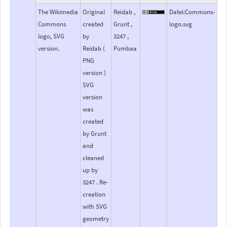
The Wikimedia
Original
Reidab ,
Datei:Commons-
Commons
created
Grunt ,
logo.svg
logo, SVG
by
3247 ,
version.
Reidab (
Pumbaa
PNG
version )
SVG
version
was
created
by Grunt
and
cleaned
up by
3247 . Re-
creation
with SVG
geometry