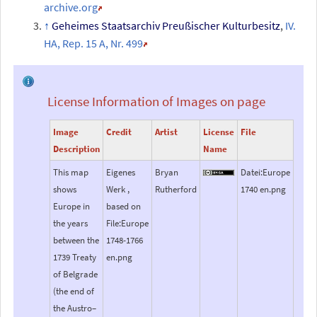
archive.org
Geheimes Staatsarchiv Preußischer Kulturbesitz
,
IV.
HA, Rep. 15 A, Nr.
499
License Information of Images on page
Image
Credit
Artist
License
File
Description
Name
This map
Eigenes
Bryan
Datei:Europe
shows
Werk ,
Rutherford
1740 en.png
Europe in
based on
the years
File:Europe
between the
1748-1766
1739 Treaty
en.png
of Belgrade
(the end of
the Austro–