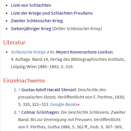
Liste von Schlachten
Liste der Kriege und Schlachten Preußens
Zweiter Schlesischer Krieg
Siebenjähriger Krieg
(
Dritter Schlesischer Krieg
)
Literatur
Schlesische Kriege
.
In:
Meyers Konversations-Lexikon
.
4.
Auflage. Band
14, Verlag des Bibliographischen Instituts,
Leipzig/Wien 1885–1892,
S.
519.
Einzelnachweise
Gustav Adolf Harald Stenzel
:
Geschichte des
preussischen Staats
. Veröffentlicht von F. Perthes, 1830,
S.
320, 322–323.
Google Books
Colmar Grünhagen
:
Die Geschichte Schlesiens
. Zweiter
Band:
Bis zur Vereinigung mit Preussen
. Veröffentlicht
von F. Perthes, Gotha 1886, S.
362
ff., insb. S.
367–369,