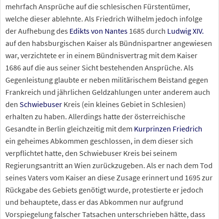
mehrfach Ansprüche auf die schlesischen Fürstentümer,
welche dieser ablehnte. Als Friedrich Wilhelm jedoch infolge
der Aufhebung des
Edikts von Nantes
1685 durch
Ludwig
XIV.
auf den habsburgischen Kaiser als Bündnispartner angewiesen
war, verzichtete er in einem Bündnisvertrag mit dem Kaiser
1686 auf die aus seiner Sicht bestehenden Ansprüche. Als
Gegenleistung glaubte er neben militärischem Beistand gegen
Frankreich und jährlichen Geldzahlungen unter anderem auch
den
Schwiebuser
Kreis (ein kleines Gebiet in Schlesien)
erhalten zu haben. Allerdings hatte der österreichische
Gesandte in Berlin gleichzeitig mit dem
Kurprinzen Friedrich
ein geheimes Abkommen geschlossen, in dem dieser sich
verpflichtet hatte, den Schwiebuser Kreis bei seinem
Regierungsantritt an Wien zurückzugeben. Als er nach dem Tod
seines Vaters vom Kaiser an diese Zusage erinnert und 1695 zur
Rückgabe des Gebiets genötigt wurde, protestierte er jedoch
und behauptete, dass er das Abkommen nur aufgrund
Vorspiegelung falscher Tatsachen unterschrieben hätte, dass