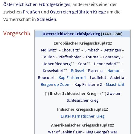
Österreichischen Erbfolgekrieges
, andererseits einer der
zwischen
Preußen
und
Österreich
geführten Kriege
um die
Vorherrschaft in
Schlesien
.
Vorgeschichte
Österreichischer Erbfolgekrieg
(1740–1748)
Europäischer Kriegsschauplatz:
Mollwitz
* –
Chotusitz
* –
Simbach
–
Dettingen
–
Toulon
–
Pfaffenhofen
–
Tournai
–
Fontenoy
–
Hohenfriedberg
** –
Soor
** –
Hennersdorf
** –
Kesselsdorf
** –
Brüssel
–
Piacenza
–
Namur
–
Roucourt
–
Kap Finisterre 1
–
Lauffeldt
–
Assietta
–
Bergen op Zoom
–
Kap Finisterre 2
–
Maastricht
(*)
Erster Schlesischer Krieg
– (**)
Zweiter
Schlesischer Krieg
Indischer Kriegsschauplatz:
Erster Karnatischer Krieg
Amerikanischer Kriegsschauplatz:
War of Jenkins’ Ear
–
King George’s War