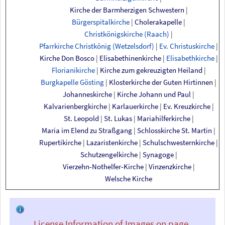
Kirche
der
Barmherzigen
Schwestern
|
Bürgerspitalkirche
|
Cholerakapelle
|
Christkönigskirche
(Raach)
|
Pfarrkirche
Christkönig
(Wetzelsdorf)
|
Ev.
Christuskirche
|
Kirche
Don
Bosco
|
Elisabethinenkirche
|
Elisabethkirche
|
Florianikirche
|
Kirche
zum
gekreuzigten
Heiland
|
Burgkapelle
Gösting
|
Klosterkirche
der
Guten
Hirtinnen
|
Johanneskirche
|
Kirche
Johann
und
Paul
|
Kalvarienbergkirche
|
Karlauerkirche
|
Ev.
Kreuzkirche
|
St.
Leopold
|
St.
Lukas
|
Mariahilferkirche
|
Maria
im
Elend
zu
Straßgang
|
Schlosskirche
St.
Martin
|
Rupertikirche
|
Lazaristenkirche
|
Schulschwesternkirche
|
Schutzengelkirche
|
Synagoge
|
Vierzehn-Nothelfer-Kirche
|
Vinzenzkirche
|
Welsche Kirche
License Information of Images on page