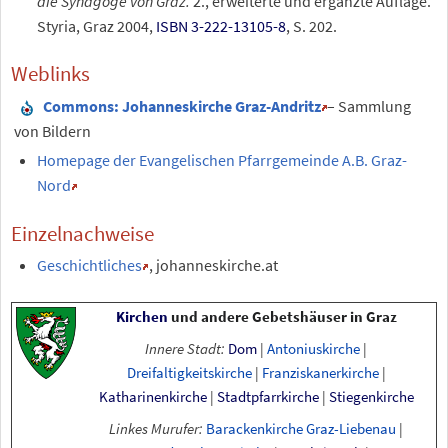
die Synagoge von Graz.
2., erweiterte und ergänzte Auflage.
Styria, Graz 2004,
ISBN 3-222-13105-8
, S. 202.
Weblinks
Commons
: Johanneskirche Graz-Andritz
– Sammlung
von Bildern
Homepage der Evangelischen Pfarrgemeinde
A.B. Graz-
Nord
Einzelnachweise
Geschichtliches
, johanneskirche.at
Kirchen
und andere Gebetshäuser in Graz
Innere Stadt:
Dom
|
Antoniuskirche
|
Dreifaltigkeitskirche
|
Franziskanerkirche
|
Katharinenkirche
|
Stadtpfarrkirche
|
Stiegenkirche
Linkes Murufer:
Barackenkirche Graz-Liebenau
|