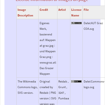
Image
Credit
Artist
License
File
Description
Name
Eigenes
Datei:AUT Graz
Werk,
COA.svg
basierend
auf: Wappen
at graz.jpg :
und Wappen
Graz.png :
www.graz.at:
Das Grazer
Wappen
The Wikimedia
Original
Reidab ,
Datei:Commons-
Commons logo,
created by
Grunt ,
logo.svg
SVG version.
Reidab ( PNG
3247 ,
version ) SVG
Pumbaa
version was