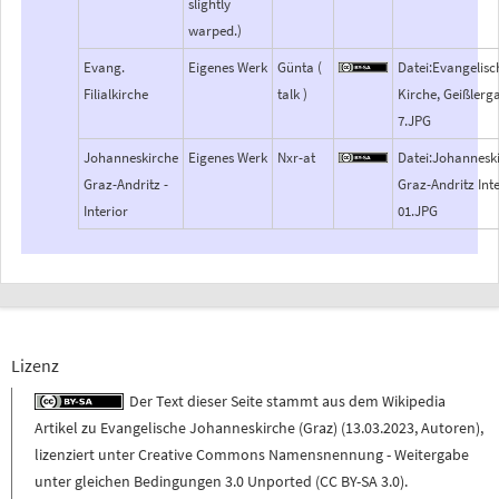
slightly
warped.)
Evang.
Eigenes Werk
Günta (
Datei:Evangelisc
Filialkirche
talk )
Kirche, Geißlerg
7.JPG
Johanneskirche
Eigenes Werk
Nxr-at
Datei:Johannesk
Graz-Andritz -
Graz-Andritz Inte
Interior
01.JPG
Lizenz
Der Text dieser Seite stammt aus dem
Wikipedia
Artikel zu
Evangelische Johanneskirche (Graz)
(
13.03.2023
,
Autoren
),
lizenziert unter
Creative Commons Namensnennung - Weitergabe
unter gleichen Bedingungen 3.0 Unported (CC BY-SA 3.0)
.