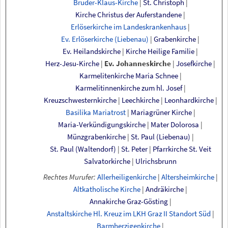
Bruder-Klaus-Kirche
|
St.
Christoph
|
Kirche
Christus
der
Auferstandene
|
Erlöserkirche
im
Landeskrankenhaus
|
Ev.
Erlöserkirche
(Liebenau)
|
Grabenkirche
|
Ev.
Heilandskirche
|
Kirche
Heilige
Familie
|
Herz-Jesu-Kirche
|
Ev.
Johanneskirche
|
Josefkirche
|
Karmelitenkirche Maria Schnee
|
Karmelitinnenkirche
zum
hl.
Josef
|
Kreuzschwesternkirche
|
Leechkirche
|
Leonhardkirche
|
Basilika Mariatrost
|
Mariagrüner Kirche
|
Maria-Verkündigungskirche
|
Mater
Dolorosa
|
Münzgrabenkirche
|
St.
Paul
(Liebenau)
|
St.
Paul
(Waltendorf)
|
St.
Peter
|
Pfarrkirche
St.
Veit
Salvatorkirche
|
Ulrichsbrunn
Rechtes Murufer:
Allerheiligenkirche
|
Altersheimkirche
|
Altkatholische
Kirche
|
Andräkirche
|
Annakirche
Graz-Gösting
|
Anstaltskirche
Hl.
Kreuz
im
LKH
Graz
II
Standort
Süd
|
Barmherzigenkirche
|