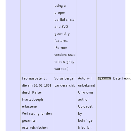
using a
proper
partial circle
and SVG
geometry
features.
(Former
versions used
to be slightly
warped.)
Februarpatent ,
Vorarlberger
Autor/-in
Datei:Febr
die am 26. 02. 1861
Landesarchiv
unbekannt
durch Kaiser
Unknown
Franz Joseph
author
erlassene
Uploadet
Verfassung für den
by
gesamten
böhringer
österreichischen
friedrich