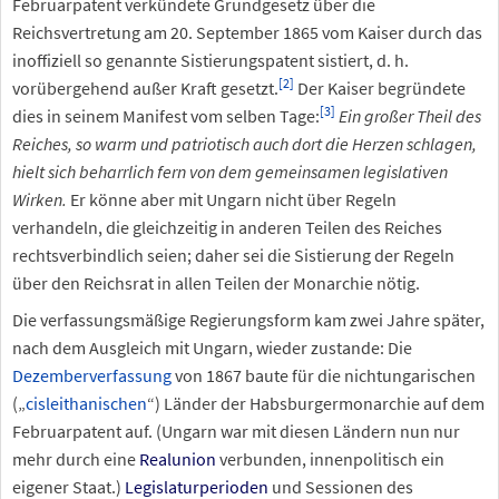
Februarpatent verkündete Grundgesetz über die
Reichsvertretung am 20. September 1865 vom Kaiser durch das
inoffiziell so genannte Sistierungspatent sistiert, d.
h.
[
2
]
vorübergehend außer Kraft gesetzt.
Der Kaiser begründete
[
3
]
dies in seinem Manifest vom selben Tage:
Ein großer Theil des
Reiches, so warm und patriotisch auch dort die Herzen schlagen,
hielt sich beharrlich fern von dem gemeinsamen legislativen
Wirken.
Er könne aber mit Ungarn nicht über Regeln
verhandeln, die gleichzeitig in anderen Teilen des Reiches
rechtsverbindlich seien; daher sei die Sistierung der Regeln
über den Reichsrat in allen Teilen der Monarchie nötig.
Die verfassungsmäßige Regierungsform kam zwei Jahre später,
nach dem Ausgleich mit Ungarn, wieder zustande: Die
Dezemberverfassung
von 1867 baute für die nichtungarischen
(„
cisleithanischen
“) Länder der Habsburgermonarchie auf dem
Februarpatent auf. (Ungarn war mit diesen Ländern nun nur
mehr durch eine
Realunion
verbunden, innenpolitisch ein
eigener Staat.)
Legislaturperioden
und Sessionen des