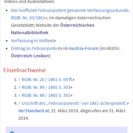
Videos und Audiodateien
Die inoffiziell
Februarpatent
genannte Verfassungsurkunde,
RGBl. Nr.
20/1861
, im damaligen österreichischen
Gesetzblatt; Website der
Österreichischen
Nationalbibliothek
Verfassung in Volltext
Eintrag zu
Februarpatent
im
Austria-Forum
(im AEIOU-
Österreich-Lexikon
)
Einzelnachweise
RGBl. Nr.
20 / 1861 S.
69
ff.
RGBl. Nr.
89 / 1865 S.
303
RGBl. Nr.
88 / 1865 S.
301
Urschrift des „Februarpatents“ von 1861 sichergestellt.
derStandard.at
,
31.
März 2014
,
abgerufen am 31.
März
2014
.