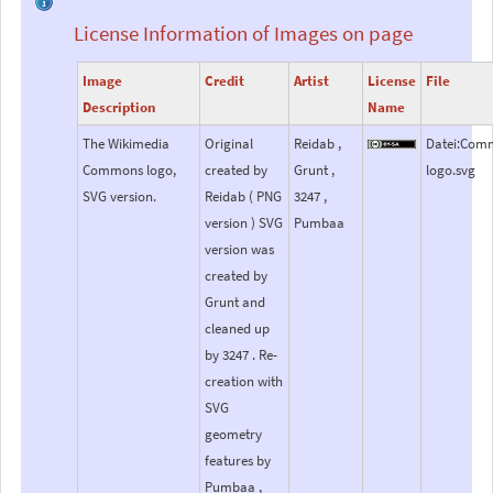
License Information of Images on page
Image
Credit
Artist
License
File
Description
Name
The Wikimedia
Original
Reidab ,
Datei:Com
Commons logo,
created by
Grunt ,
logo.svg
SVG version.
Reidab ( PNG
3247 ,
version ) SVG
Pumbaa
version was
created by
Grunt and
cleaned up
by 3247 . Re-
creation with
SVG
geometry
features by
Pumbaa ,