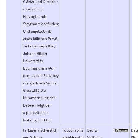
Clöster und Kirchen /
so es sich im
Herzogthumb
Steyrmarck befinden;
Und anjetzoUmb
einen billichen Preyß
zu finden seyndBey
Johann Bitsch
Universitäts
Buchhandlern /Auff
dem Juden=Platz bey
der guldenen Saulen.
Graz 1681 Die
Nummerierung der
Dateien folgt der
alphabetischen
Reihung der Orte
farbiger Vischerstich
Topographia
Georg
Date
von Schloss
archiducatus
Matthäus
Visc