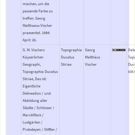
mischen, um die
passende Farbe zu
treffen. Georg
Matthaeus Vischer
praesentat. 1684:
April: 26.
G. M. Vischers
Topographia
Georg
Date
Käyserlichen
Ducatus
Matthäus
Top
Geographi,
Stiriae
Vischer
Duca
Topographia Ducatus
035 C
Stiriae, Das ist:
Eigentliche
Delineation / und
Abbildung aller
Städte / Schlösser /
Marcktfleck /
Lustgärten /
Probsteyen / Stiffter /