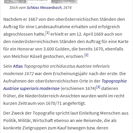
Stich vom
Schloss Messenbach
, 1674
Nachdem er 1667 von den oberösterreichischen Ständen den
Auftrag für eine Landesaufnahme erhalten und erfolgreich
[
1
]
abgeschlossen hatte,
erhielt er am 12. April 1669 auch von
den niederösterreichischen Ständen den Auftrag für eine Karte
für ein Honorar von 3.600 Gulden, die bereits 1670, ebenfalls
[
2
]
von Melchior Küsell gestochen, erschien.
Sein
Atlas
Topographia archiducatus Austriae Inferioris
modernae 1672
war dem Erscheinungsjahr nach der erste. Die
Aufnahmen der oberösterreichischen Orte in der
Topographia
[
3
]
Austriae superioris modernae
(erschienen 1674)
datieren
früher, die Niederösterreich-Ansichten wurden wohl im recht
kurzen Zeitraum von 1670/71 angefertigt.
Der Zweck der Topografie spricht laut Einleitung Menschen aus
Politik, Militär, Wirtschaft ebenso an wie Reisende, die als
konkrete Zielgruppen zum Kauf bewogen bzw. deren