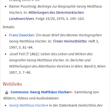
Rainer Puschnig:
Beiträge zur Biographie Georg Matthäus
Vischers.
In:
Mitteilungen des Steiermärkischen
Landesarchives
.
Folge 19/20, 1970, S. 145–163.
Details:
Franz Daxecker
:
Ein neuer Brief des Wenner Kartographen
Georg Matthäus Vischer.
In:
Tiroler Heimatblätter
.
Heft 3,
1997, S. 81–84.
Josef Feil († 1862):
Ueber das Leben und Wirken des
Geografen Georg Matthäus Vischer.
In:
Berichte und
Mittheilungen des Alterthums-Vereines in Wien.
Band II, Wien
1857, S. 7–86.
Weblinks
Commons
: Georg Matthäus Vischer
– Sammlung von
Bildern, Videos und Audiodateien
Georg Matthäus Vischer
in der Datenbank
Gedächtnis des