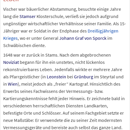
Vischer war bäuerlicher Abstammung, besuchte einige Jahre
lang die
Stamser
Klosterschule, verließ sie jedoch aufgrund
ungünstiger wirtschaftlicher Verhältnisse seiner Familie. Als 15-
Jähriger war er Soldat in der Endphase des
Dreißigjährigen
Krieges
, wo er unter General
Johann Graf von Sporck
im
Schwäbischen diente.
1648 war er zurück in Stams. Nach dem abgebrochenen
Noviziat
begann für ihn ein unstetes, nicht lückenlos
rekonstruierbares Leben. Jedenfalls wirkte er mehrere Jahre
als Pfarrgeistlicher (in
Leonstein
bei
Grünburg
im Steyrtal und
in
Wien
), meist jedoch als „freier“ Kartograf. Hinsichtlich des
Erwerbs seines Fachwissens der Vermessungs- bzw.
Kartierungskenntnisse fehlt jeder Hinweis. Er zeichnete bald in
verschiedenen herrschaftlichen Diensten Landkarten,
befestigte Orte und Schlösser. Auf seinem Fachgebiet setzte er
neue Maßstäbe: Er verwendete die zu seiner Zeit modernsten
Vermessungsgeräte und bereiste auch selbst das ganze Land.