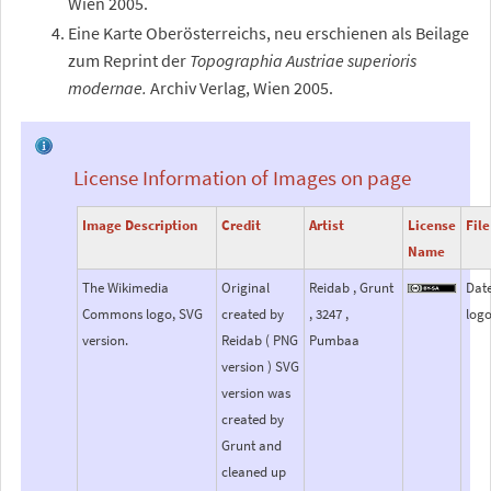
Wien 2005.
Eine Karte Oberösterreichs, neu erschienen als Beilage
zum Reprint der
Topographia Austriae superioris
modernae.
Archiv Verlag, Wien 2005.
License Information of Images on page
Image Description
Credit
Artist
License
File
Name
The Wikimedia
Original
Reidab , Grunt
Dat
Commons logo, SVG
created by
, 3247 ,
logo
version.
Reidab ( PNG
Pumbaa
version ) SVG
version was
created by
Grunt and
cleaned up