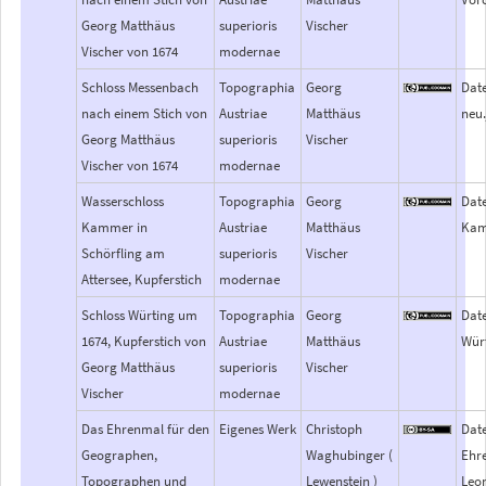
Georg Matthäus
superioris
Vischer
Vischer von 1674
modernae
Schloss Messenbach
Topographia
Georg
Dat
nach einem Stich von
Austriae
Matthäus
neu
Georg Matthäus
superioris
Vischer
Vischer von 1674
modernae
Wasserschloss
Topographia
Georg
Date
Kammer in
Austriae
Matthäus
Kam
Schörfling am
superioris
Vischer
Attersee, Kupferstich
modernae
Schloss Würting um
Topographia
Georg
Date
1674, Kupferstich von
Austriae
Matthäus
Würt
Georg Matthäus
superioris
Vischer
Vischer
modernae
Das Ehrenmal für den
Eigenes Werk
Christoph
Date
Geographen,
Waghubinger (
Ehr
Topographen und
Lewenstein )
Leon