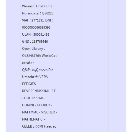
Wenns ( Tirol ) Linz
Normdatei : Q86223
VIAF : 2771891 ISNI :
0000000066599395
ULAN : 500091493
GND : 118768646
Open Library :
OL5243776A WorldCat
creator
QS:P170,Q86223 Die
Umschrift: VERA -
EFFIGIES -
REVERENDISSIMI - ET
- DOCTISSIMI -
DOMINI - GEORGY -
MATTMIAE - VISCHER -
MATHEMATICI -
CELEBERRIMI Haec et