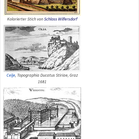
Kolorierter Stich von
Schloss Wilfersdorf
Celje
,
Topographia Ducatus Stiriae
, Graz
1681