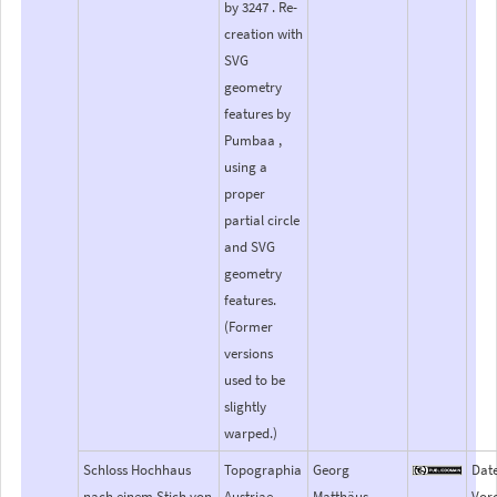
by 3247 . Re-
creation with
SVG
geometry
features by
Pumbaa ,
using a
proper
partial circle
and SVG
geometry
features.
(Former
versions
used to be
slightly
warped.)
Schloss Hochhaus
Topographia
Georg
Dat
nach einem Stich von
Austriae
Matthäus
Vor