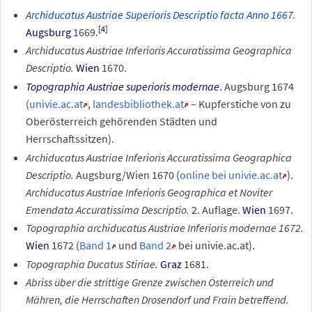
Archiducatus Austriae Superioris Descriptio facta Anno 1667
.
[
4
]
Augsburg
1669.
Archiducatus Austriae Inferioris Accuratissima Geographica
Descriptio.
Wien
1670.
Topographia Austriae superioris modernae
. Augsburg 1674
(
univie.ac.at
,
landesbibliothek.at
–
Kupferstiche von zu
Oberösterreich gehörenden Städten und
Herrschaftssitzen).
Archiducatus Austriae Inferioris Accuratissima Geographica
Descriptio.
Augsburg/Wien 1670 (
online bei univie.ac.at
).
Archiducatus Austriae Inferioris Geographica et Noviter
Emendata Accuratissima Descriptio.
2. Auflage.
Wien
1697.
Topographia archiducatus Austriae Inferioris modernae 1672.
Wien
1672 (
Band 1
und
Band 2
bei univie.ac.at).
Topographia Ducatus Stiriae.
Graz
1681.
Abriss über die strittige Grenze zwischen Österreich und
Mähren, die Herrschaften Drosendorf und Frain betreffend.