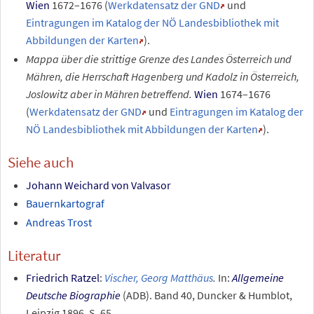
Wien
1672–1676 (
Werkdatensatz der GND
und
Eintragungen im Katalog der NÖ Landesbibliothek mit
Abbildungen der Karten
).
Mappa über die strittige Grenze des Landes Österreich und
Mähren, die Herrschaft Hagenberg und Kadolz in Österreich,
Joslowitz aber in Mähren betreffend.
Wien
1674–1676
(
Werkdatensatz der GND
und
Eintragungen im Katalog der
NÖ Landesbibliothek mit Abbildungen der Karten
).
Siehe auch
Johann Weichard von Valvasor
Bauernkartograf
Andreas Trost
Literatur
Friedrich Ratzel
:
Vischer, Georg Matthäus
.
In:
Allgemeine
Deutsche Biographie
(ADB). Band
40, Duncker & Humblot,
Leipzig 1896, S.
65.