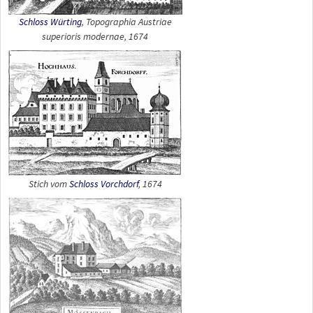
Schloss Würting
,
Topographia Austriae
superioris modernae
, 1674
Stich vom
Schloss Vorchdorf
, 1674