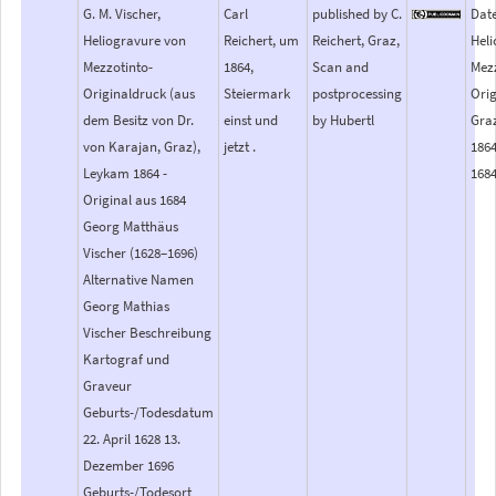
G. M. Vischer,
Carl
published by C.
Date
Heliogravure von
Reichert, um
Reichert, Graz,
Hel
Mezzotinto-
1864,
Scan and
Mez
Originaldruck (aus
Steiermark
postprocessing
Orig
dem Besitz von Dr.
einst und
by Hubertl
Gra
von Karajan, Graz),
jetzt .
1864
Leykam 1864 -
1684
Original aus 1684
Georg Matthäus
Vischer (1628–1696)
Alternative Namen
Georg Mathias
Vischer Beschreibung
Kartograf und
Graveur
Geburts-/Todesdatum
22. April 1628 13.
Dezember 1696
Geburts-/Todesort