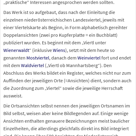
„praktische“ Interessen angesprochen werden sollten.
Das Werk ist so aufgebaut, dass nach der Einleitung die
einzelnen niederösterreichischen Landesviertel, jeweils mit
einer Viertelskarte als Beginn, in Form alphabetisch gereihter
Doppelansichten (zwei pro Kupferplatte = ein Buchblatt)
publiziert wurden. Es beginnt mit dem „Viertl unter
Wienerwaldt
“ (inklusive
Wiens
), setzt mit dem heute so
genannten
Mostviertel
, danach dem
Weinviertel
fort und endet
mit dem
Waldviertel
(„Viertl ob Mannhartsberg“). Den
Abschluss des Werks bildet ein Register, welches nicht nur zum
Auffinden der jeweiligen Orte (=Ansichten) dient, sondern auch
die Zuordnung zum „Viertel“ sowie die jeweilige Herrschaft
ausweist.
Die Ortsansichten selbst nennen den jeweiligen Ortsnamen im
Bild selbst, weisen aber keine Bildlegenden auf. Einige wenige
Ansichten enthalten genauere Bezeichnungen meist baulicher
Einzelheiten, die allerdings gleichfalls direkt ins Bild integriert
sind. Die knapp über 500 Ansichten der Niederösterreich-