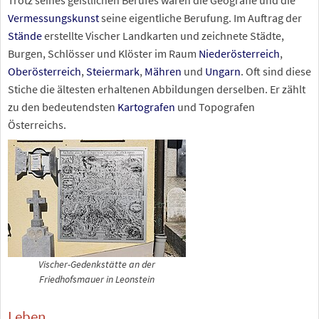
Trotz seines geistlichen Berufes waren die Geografie und die
Vermessungskunst
seine eigentliche Berufung. Im Auftrag der
Stände
erstellte Vischer Landkarten und zeichnete Städte,
Burgen, Schlösser und Klöster im Raum
Niederösterreich
,
Oberösterreich
,
Steiermark
,
Mähren
und
Ungarn
. Oft sind diese
Stiche die ältesten erhaltenen Abbildungen derselben. Er zählt
zu den bedeutendsten
Kartografen
und Topografen
Österreichs.
Vischer-Gedenkstätte an der
Friedhofsmauer in Leonstein
Leben