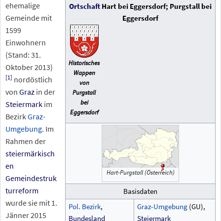
ehemalige
Ortschaft
Hart bei Eggersdorf; Purgstall bei
Gemeinde mit
Eggersdorf
1599
Einwohnern
(Stand: 31.
Historisches
Oktober 2013)
Wappen
[
1
]
nordöstlich
von
von
Graz
in der
Purgstall
bei
Steiermark
im
Eggersdorf
Bezirk
Graz-
Umgebung
. Im
Rahmen der
steiermärkisch
en
Hart-Purgstall (Österreich)
Gemeindestruk
turreform
Basisdaten
wurde sie mit 1.
Pol.
Bezirk
,
Graz-Umgebung
(GU),
Jänner 2015
Bundesland
Steiermark