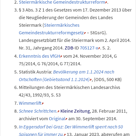
Steiermärkische Gemeindestrukturreform
.
§
3 Abs.
3 Z
1 des Gesetzes vom 17. Dezember 2013 über
die Neugliederung der Gemeinden des Landes
Steiermark (
Steiermärkisches
Gemeindestrukturreformgesetz
– StGsrG).
Landesgesetzblatt für die Steiermark vom 2. April 2014.
Nr. 31, Jahrgang 2014.
ZDB
-ID
705127-x
. S. 2.
Erkenntnis des VfGH
vom 24. November 2014, G
75/2014, G 76/2014, G 77/2014.
Statistik Austria:
Bevölkerung am 1.1.2024 nach
Ortschaften (Gebietsstand 1.1.2024)
, (ODS, 500 KB)
Mitteilungen des Steiermärkischen Landesarchivs
42/43, 1992/93, S. 53
Wimmerlift
Schnee Schrittchen.
Kleine Zeitung
,
28.
Februar 2011,
archiviert
vom
Original
am
30.
September 2014
.
In Eggersdorf bei Graz: Der Wimmerlift sperrt nach 50
Saisonen für immer zu.
13.
Januar 2023
,
abgerufen am