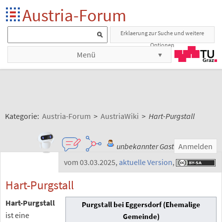
Austria-Forum
Erklaerung zur Suche und weitere
Optionen
Menü
Kategorie:
Austria-Forum
>
AustriaWiki
>
Hart-Purgstall
unbekannter Gast
Anmelden
vom 03.03.2025
,
aktuelle Version
,
Hart-Purgstall
Hart-Purgstall
Purgstall bei Eggersdorf
(Ehemalige
ist eine
Gemeinde)