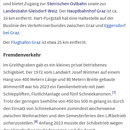
und bietet Zugang zur
Steirischen Ostbahn
sowie zur
Landesbahn Gleisdorf-Weiz
. Der
Hauptbahnhof Graz
ist ca.
16
km entfernt. Hart-Purgstall hat eine Haltestelle auf der
Buslinie des Verkehrsverbundes zwischen Graz und
Eggersdorf
bei Graz
.
Der
Flughafen Graz
ist etwa 25
km entfernt.
Fremdenverkehr
Im Greithgraben gab es ein kleines privat betriebenes
Schigebiet. Der 1972 vom Landwirt Josef Wimmer auf einem
Hang von 400 Metern Länge und 80 Metern Breite gebaute
Wimmerlift
war bis 2023 ein Familienbetrieb mit zwei
[
7
]
Schleppliften, Flutlichtanlage und fünf Schneekanonen.
Trotz der geringen Seehöhe von 450 bis 500
m gelang es durch
den Einsatz von Schneekanonen zumindest wochenweise
zwischen Weihnachten und den Semesterferien den Liftbetrieb
[
8
]
sicherzustellen.
Anfang 2023 musste der Schibetrieb wegen
der klimatischen Veränderungen und die damit