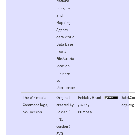
National
Imagery
and
Mapping
Agency
data World
Data Base
II data
File:Austria
location
map.svg
von
User:Lencer
The Wikimedia
Original
Reidab , Grunt
Datei:C
Commons logo,
created by
, 3247 ,
logo.svg
SVG version.
Reidab (
Pumbaa
PNG
version )
SVG