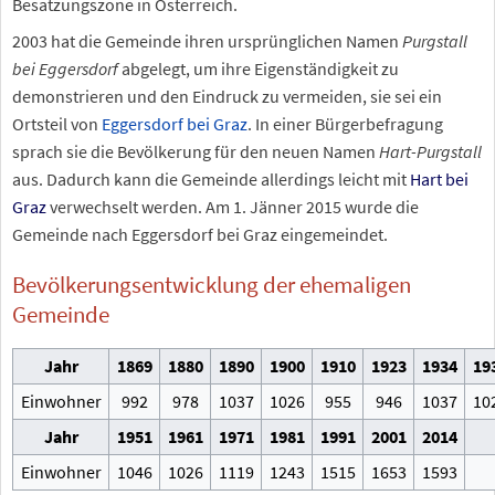
Besatzungszone in Österreich.
2003 hat die Gemeinde ihren ursprünglichen Namen
Purgstall
bei Eggersdorf
abgelegt, um ihre Eigenständigkeit zu
demonstrieren und den Eindruck zu vermeiden, sie sei ein
Ortsteil von
Eggersdorf bei Graz
. In einer Bürgerbefragung
sprach sie die Bevölkerung für den neuen Namen
Hart-Purgstall
aus. Dadurch kann die Gemeinde allerdings leicht mit
Hart bei
Graz
verwechselt werden. Am 1. Jänner 2015 wurde die
Gemeinde nach Eggersdorf bei Graz eingemeindet.
Bevölkerungsentwicklung der ehemaligen
Gemeinde
Jahr
1869
1880
1890
1900
1910
1923
1934
19
Einwohner
992
978
1037
1026
955
946
1037
10
Jahr
1951
1961
1971
1981
1991
2001
2014
Einwohner
1046
1026
1119
1243
1515
1653
1593