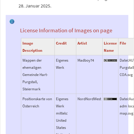
28.
Januar 2025
.
License Information of Images on page
Image
Credit
Artist
License
File
Description
Name
Wappen der
Eigenes
Madboy74
Datei:AU
ehemaligen
Werk
Purgstal
Gemeinde Hart-
COA.svg
Purgstall,
Steiermark
Positionskarte von
Eigenes
NordNordWest
Datei:Aus
Österreich
Werk
adm loc
mittels:
map.svg
United
States