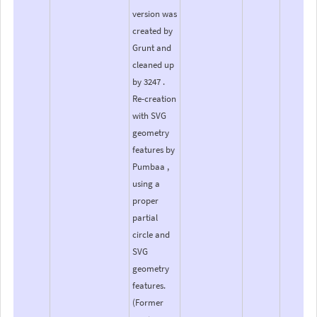
version was
created by
Grunt and
cleaned up
by 3247 .
Re-creation
with SVG
geometry
features by
Pumbaa ,
using a
proper
partial
circle and
SVG
geometry
features.
(Former