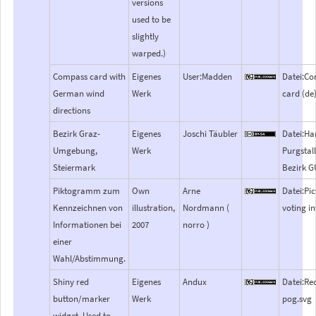
versions
used to be
slightly
warped.)
Compass card with
Eigenes
User:Madden
Datei:C
German wind
Werk
card (de
directions
Bezirk Graz-
Eigenes
Joschi Täubler
Datei:Ha
Umgebung,
Werk
Purgstal
Steiermark
Bezirk G
Piktogramm zum
Own
Arne
Datei:Pi
Kennzeichnen von
illustration,
Nordmann (
voting in
Informationen bei
2007
norro )
einer
Wahl/Abstimmung.
Shiny red
Eigenes
Andux
Datei:Re
button/marker
Werk
pog.svg
widget. Used to