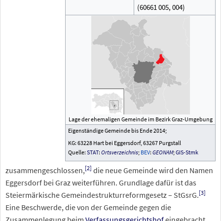
(60661
005, 004)
Lage der ehemaligen Gemeinde im Bezirk Graz-Umgebung
Eigenständige Gemeinde bis Ende 2014;
KG: 63228 Hart bei Eggersdorf, 63267 Purgstall
Quelle:
STAT
:
Ortsverzeichnis
;
BEV
:
GEONAM
;
GIS-Stmk
[
2
]
zusammengeschlossen,
die neue Gemeinde wird den Namen
Eggersdorf bei Graz weiterführen. Grundlage dafür ist das
[
3
]
Steiermärkische Gemeindestrukturreformgesetz – StGsrG.
Eine Beschwerde, die von der Gemeinde gegen die
Zusammenlegung beim
Verfassungsgerichtshof
eingebracht