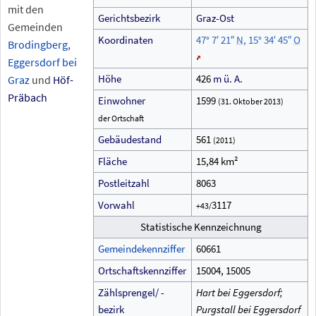
mit den
Gerichtsbezirk
Graz-Ost
Gemeinden
Koordinaten
47°
7′
21″
N
,
15°
34′
45″
O
Brodingberg
,
Eggersdorf bei
Höhe
426
m
ü.
A.
Graz
und
Höf-
Präbach
Einwohner
1599
(31.
Oktober
2013)
der
Ortschaft
Gebäudestand
561
(2011
)
Fläche
15,84
km²
Postleitzahl
8063
Vorwahl
3117
+43/
Statistische Kennzeichnung
Gemeindekennziffer
60661
Ortschaftskennziffer
15004, 15005
Zählsprengel/ -
Hart bei Eggersdorf;
bezirk
Purgstall bei Eggersdorf