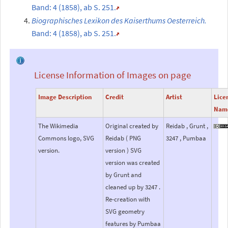
Band: 4 (1858), ab S. 251.
Biographisches Lexikon des Kaiserthums Oesterreich.
Band: 4 (1858), ab S. 251.
License Information of Images on page
Image Description
Credit
Artist
Lice
Nam
The Wikimedia
Original created by
Reidab , Grunt ,
Commons logo, SVG
Reidab ( PNG
3247 , Pumbaa
version.
version ) SVG
version was created
by Grunt and
cleaned up by 3247 .
Re-creation with
SVG geometry
features by Pumbaa