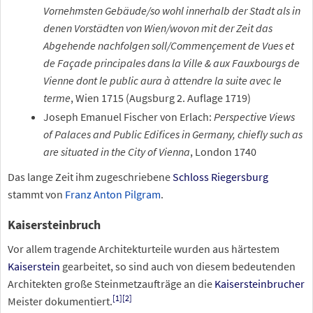
Vornehmsten Gebäude/so wohl innerhalb der Stadt als in
denen Vorstädten von Wien/wovon mit der Zeit das
Abgehende nachfolgen soll/Commençement de Vues et
de Façade principales dans la Ville & aux Fauxbourgs de
Vienne dont le public aura à attendre la suite avec le
terme
, Wien 1715 (Augsburg 2. Auflage 1719)
Joseph Emanuel Fischer von Erlach:
Perspective Views
of Palaces and Public Edifices in Germany, chiefly such as
are situated in the City of Vienna
, London 1740
Das lange Zeit ihm zugeschriebene
Schloss Riegersburg
stammt von
Franz Anton Pilgram
.
Kaisersteinbruch
Vor allem tragende Architekturteile wurden aus härtestem
Kaiserstein
gearbeitet, so sind auch von diesem bedeutenden
Architekten große Steinmetzaufträge an die
Kaisersteinbrucher
[
1
]
[
2
]
Meister dokumentiert.