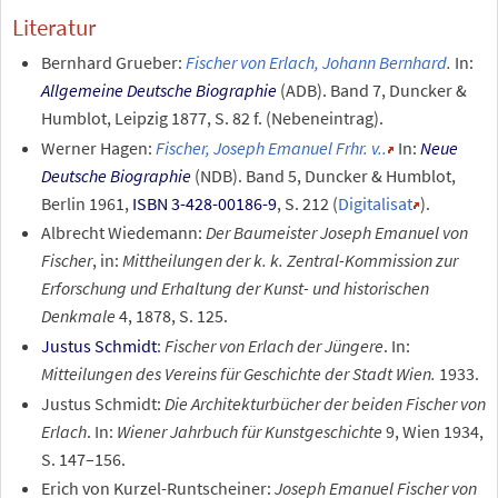
Literatur
Bernhard Grueber:
Fischer von Erlach, Johann Bernhard
.
In:
Allgemeine Deutsche Biographie
(ADB). Band
7, Duncker &
Humblot, Leipzig 1877, S.
82
f.
(Nebeneintrag).
Werner Hagen:
Fischer, Joseph Emanuel Frhr. v..
In:
Neue
Deutsche Biographie
(NDB). Band
5, Duncker & Humblot,
Berlin 1961,
ISBN 3-428-00186-9
, S.
212
(
Digitalisat
).
Albrecht Wiedemann:
Der Baumeister Joseph Emanuel von
Fischer
, in:
Mittheilungen der k. k. Zentral-Kommission zur
Erforschung und Erhaltung der Kunst- und historischen
Denkmale
4, 1878, S. 125.
Justus Schmidt
:
Fischer von Erlach der Jüngere
. In:
Mitteilungen des Vereins für Geschichte der Stadt Wien.
1933.
Justus Schmidt:
Die Architekturbücher der beiden Fischer von
Erlach
. In:
Wiener Jahrbuch für Kunstgeschichte
9, Wien 1934,
S. 147–156.
Erich von Kurzel-Runtscheiner:
Joseph Emanuel Fischer von