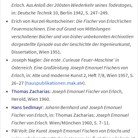
Erlach. Aus Anlaß der 200sten Wiederkehr seines Todestages
,
in:
Deutsche Technik
10, Berlin 1942, S. 247–249.
Erich von Kurzel-Runtscheiner:
Die Fischer von Erlach’schen
Feuermaschinen. Eine auf Grund von Mitteilungen
verschollener Bücher und von bisher unbekannten Archivalien
dargestellte Episode aus der Geschichte der Ingenieurkunst
,
Dissertation, Wien 1951.
Joseph Nagler:
Die erste ‚Curieuse Feuer–Maschine’ in
Österreich. Eine Großleistung Joseph Emanuel Fischers von
Erlach
, in: Alte und moderne Kunst 2, Heft 7/8, Wien 1957, S.
26–27 (
hauspublikationen.mak.at
).
Thomas Zacharias
:
Joseph Emanuel Fischer von Erlach
,
Herold, Wien 1960.
Hans Sedlmayr
:
Johann Bernhard und Joseph Emanuel
Fischer von Erlach
, in: Thomas Zacharias:
Joseph Emanuel
Fischer von Erlach.
Wien/München 1960, S. 7–11.
Pál Voit:
Die Kunst Joseph Emanuel Fischers von Erlachs und