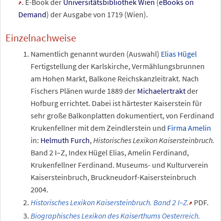
. E-Book der
Universitätsbibliothek Wien
(
eBooks on
Demand
) der Ausgabe von 1719 (Wien).
Einzelnachweise
Namentlich genannt wurden (Auswahl)
Elias Hügel
Fertigstellung der Karlskirche, Vermählungsbrunnen
am Hohen Markt, Balkone Reichskanzleitrakt. Nach
Fischers Plänen wurde 1889 der
Michaelertrakt
der
Hofburg errichtet. Dabei ist härtester Kaiserstein für
sehr große Balkonplatten dokumentiert, von Ferdinand
Krukenfellner mit dem Zeindlerstein und
Firma Amelin
in:
Helmuth Furch
,
Historisches Lexikon Kaisersteinbruch.
Band 2 I–Z, Index Hügel Elias, Amelin Ferdinand,
Krukenfellner Ferdinand. Museums- und Kulturverein
Kaisersteinbruch, Bruckneudorf-Kaisersteinbruch
2004.
Historisches Lexikon Kaisersteinbruch. Band 2 I–Z.
PDF.
Biographisches Lexikon des Kaiserthums Oesterreich.