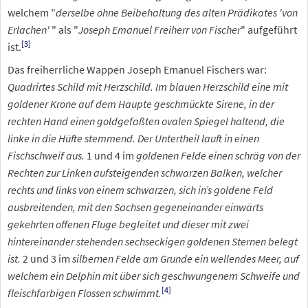
welchem "
derselbe ohne Beibehaltung des alten Prädikates 'von
Erlachen'
" als "
Joseph Emanuel Freiherr von Fischer
" aufgeführt
[
3
]
ist.
Das freiherrliche Wappen Joseph Emanuel Fischers war:
Quadrirtes Schild mit Herzschild. Im blauen Herzschild eine mit
goldener Krone auf dem Haupte geschmückte Sirene, in der
rechten Hand einen goldgefaßten ovalen Spiegel haltend, die
linke in die Hüfte stemmend. Der Untertheil lauft in einen
Fischschweif aus.
1 und 4 im
goldenen Felde einen schräg von der
Rechten zur Linken aufsteigenden schwarzen Balken, welcher
rechts und links von einem schwarzen, sich in’s goldene Feld
ausbreitenden, mit den Sachsen gegeneinander einwärts
gekehrten offenen Fluge begleitet und dieser mit zwei
hintereinander stehenden sechseckigen goldenen Sternen belegt
ist.
2 und 3 im
silbernen Felde am Grunde ein wellendes Meer, auf
welchem ein Delphin mit über sich geschwungenem Schweife und
[
4
]
fleischfarbigen Flossen schwimmt.