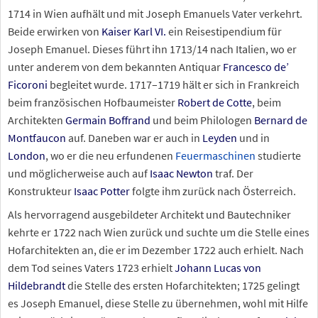
1714 in Wien aufhält und mit Joseph Emanuels Vater verkehrt.
Beide erwirken von
Kaiser Karl
VI.
ein Reisestipendium für
Joseph Emanuel. Dieses führt ihn 1713/14 nach Italien, wo er
unter anderem von dem bekannten Antiquar
Francesco de’
Ficoroni
begleitet wurde. 1717–1719 hält er sich in Frankreich
beim französischen Hofbaumeister
Robert de Cotte
, beim
Architekten
Germain Boffrand
und beim Philologen
Bernard de
Montfaucon
auf. Daneben war er auch in
Leyden
und in
London
, wo er die neu erfundenen
Feuermaschinen
studierte
und möglicherweise auch auf
Isaac Newton
traf. Der
Konstrukteur
Isaac Potter
folgte ihm zurück nach Österreich.
Als hervorragend ausgebildeter Architekt und Bautechniker
kehrte er 1722 nach Wien zurück und suchte um die Stelle eines
Hofarchitekten an, die er im Dezember 1722 auch erhielt. Nach
dem Tod seines Vaters 1723 erhielt
Johann Lucas von
Hildebrandt
die Stelle des ersten Hofarchitekten; 1725 gelingt
es Joseph Emanuel, diese Stelle zu übernehmen, wohl mit Hilfe