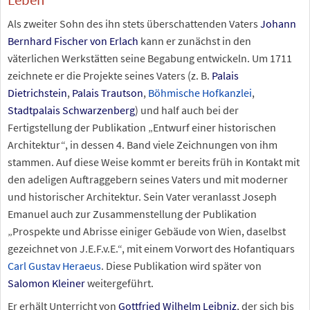
Als zweiter Sohn des ihn stets überschattenden Vaters
Johann
Bernhard Fischer von Erlach
kann er zunächst in den
väterlichen Werkstätten seine Begabung entwickeln. Um 1711
zeichnete er die Projekte seines Vaters (z.
B.
Palais
Dietrichstein
,
Palais Trautson
,
Böhmische Hofkanzlei
,
Stadtpalais Schwarzenberg
) und half auch bei der
Fertigstellung der Publikation „Entwurf einer historischen
Architektur“, in dessen 4.
Band viele Zeichnungen von ihm
stammen. Auf diese Weise kommt er bereits früh in Kontakt mit
den adeligen Auftraggebern seines Vaters und mit moderner
und historischer Architektur. Sein Vater veranlasst Joseph
Emanuel auch zur Zusammenstellung der Publikation
„Prospekte und Abrisse einiger Gebäude von Wien, daselbst
gezeichnet von J.E.F.v.E.“, mit einem Vorwort des Hofantiquars
Carl Gustav Heraeus
. Diese Publikation wird später von
Salomon Kleiner
weitergeführt.
Er erhält Unterricht von
Gottfried Wilhelm Leibniz
, der sich bis