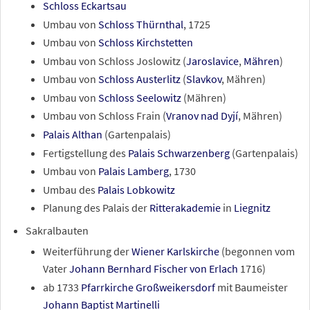
Schloss Eckartsau
Umbau von
Schloss Thürnthal
, 1725
Umbau von
Schloss Kirchstetten
Umbau von Schloss Joslowitz (
Jaroslavice
,
Mähren
)
Umbau von
Schloss Austerlitz
(
Slavkov
, Mähren)
Umbau von
Schloss Seelowitz
(Mähren)
Umbau von Schloss Frain (
Vranov nad Dyjí
, Mähren)
Palais Althan
(Gartenpalais)
Fertigstellung des
Palais Schwarzenberg
(Gartenpalais)
Umbau von
Palais Lamberg
, 1730
Umbau des
Palais Lobkowitz
Planung des Palais der
Ritterakademie
in
Liegnitz
Sakralbauten
Weiterführung der
Wiener Karlskirche
(begonnen vom
Vater
Johann Bernhard Fischer von Erlach
1716)
ab 1733
Pfarrkirche Großweikersdorf
mit Baumeister
Johann Baptist Martinelli