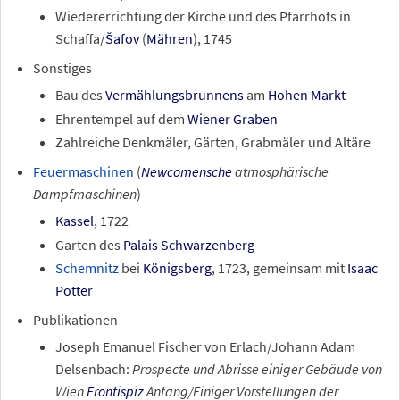
Wiedererrichtung der Kirche und des Pfarrhofs in
Schaffa/
Šafov
(
Mähren
), 1745
Sonstiges
Bau des
Vermählungsbrunnens
am
Hohen Markt
Ehrentempel auf dem
Wiener Graben
Zahlreiche Denkmäler, Gärten, Grabmäler und Altäre
Feuermaschinen
(
Newcomensche
atmosphärische
Dampfmaschinen
)
Kassel
, 1722
Garten des
Palais Schwarzenberg
Schemnitz
bei
Königsberg
, 1723, gemeinsam mit
Isaac
Potter
Publikationen
Joseph Emanuel Fischer von Erlach/Johann Adam
Delsenbach:
Prospecte und Abrisse einiger Gebäude von
Wien
Frontispiz
Anfang/Einiger Vorstellungen der