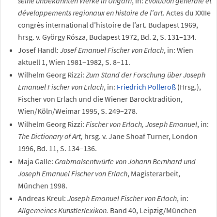
seine unbekannten Werke in Ungarn
, in:
Évolution générale et
développements regionaux en histoire de l’art.
Actes du XXIIe
congrès international d’histoire de l’art. Budapest 1969,
hrsg. v. György Rósza, Budapest 1972, Bd. 2, S. 131–134.
Josef Handl:
Josef Emanuel Fischer von Erlach
, in: Wien
aktuell 1, Wien 1981–1982, S. 8–11.
Wilhelm Georg Rizzi:
Zum Stand der Forschung über Joseph
Emanuel Fischer von Erlach
, in:
Friedrich Polleroß
(Hrsg.),
Fischer von Erlach und die Wiener Barocktradition,
Wien/Köln/Weimar 1995, S. 249–278.
Wilhelm Georg Rizzi:
Fischer von Erlach, Joseph Emanuel
, in:
The Dictionary of Art,
hrsg. v. Jane Shoaf Turner, London
1996, Bd. 11, S. 134–136.
Maja Galle:
Grabmalsentwürfe von Johann Bernhard und
Joseph Emanuel Fischer von Erlach
, Magisterarbeit,
München 1998.
Andreas Kreul:
Joseph Emanuel Fischer von Erlach
, in:
Allgemeines Künstlerlexikon.
Band 40, Leipzig/München