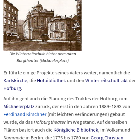
Die Winterreitschule hinter dem alten
Burgtheater (Michaelerplatz)
Er führte einige Projekte seines Vaters weiter, namentlich die
Karlskirche
, die
Hofbibliothek
und den
Winterreitschultrakt
der
Hofburg
.
Auf ihn geht auch die Planung des Traktes der Hofburg zum
Michaelerplatz
zurück, der erst in den Jahren 1889–1893 von
Ferdinand Kirschner
(mit leichten Veränderungen) gebaut
wurde, da das
Hofburgtheater
im Weg stand. Auf denselben
Plänen basiert auch die
Königliche Bibliothek
, im Volksmund
Kommode
in Berlin, die 1775 bis 1780 von
Georg Christian