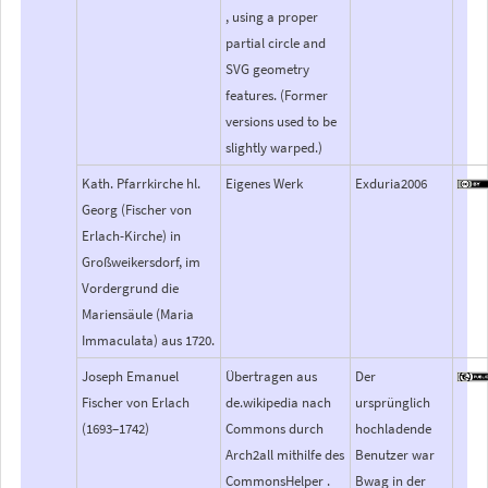
, using a proper
partial circle and
SVG geometry
features. (Former
versions used to be
slightly warped.)
Kath. Pfarrkirche hl.
Eigenes Werk
Exduria2006
Georg (Fischer von
Erlach-Kirche) in
Großweikersdorf, im
Vordergrund die
Mariensäule (Maria
Immaculata) aus 1720.
Joseph Emanuel
Übertragen aus
Der
Fischer von Erlach
de.wikipedia nach
ursprünglich
(1693–1742)
Commons durch
hochladende
Arch2all mithilfe des
Benutzer war
CommonsHelper .
Bwag in der