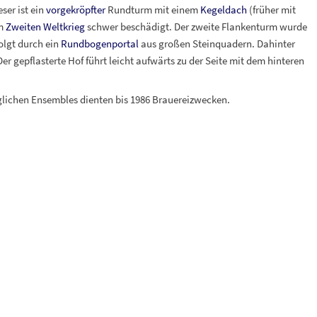
ser ist ein
vorgekröpfter
Rundturm mit einem
Kegeldach
(früher mit
im
Zweiten Weltkrieg
schwer beschädigt. Der zweite Flankenturm wurde
olgt durch ein
Rundbogenportal
aus großen Steinquadern. Dahinter
 Der gepflasterte Hof führt leicht aufwärts zu der Seite mit dem hinteren
lichen Ensembles dienten bis 1986 Brauereizwecken.