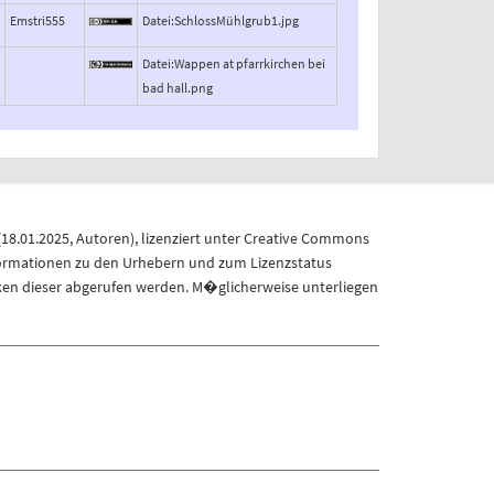
Emstri555
Datei:SchlossMühlgrub1.jpg
Datei:Wappen at pfarrkirchen bei
bad hall.png
(
18.01.2025
,
Autoren
), lizenziert unter
Creative Commons
formationen zu den Urhebern und zum Lizenzstatus
ken dieser abgerufen werden. M�glicherweise unterliegen