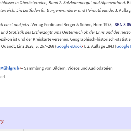
chlösser in Oberösterreich, Band 2: Salzkammergut und Alpenvorland
. B
terreich. Ein Leitfaden für Burgenwanderer und Heimatfreunde
. 3. Aufla
h einst und jetzt
. Verlag Ferdinand Berger & Söhne, Horn 1975,
ISBN 3-85
 und Statistik des Erzherzogthums Oesterreich ob der Enns und des Her
ikon ist und der Kreiskarte versehen. Geographisch-historisch-statistis
t. Quandt, Linz 1828,
S.
267–268
(
Google eBook
).
2.
Auflage 1843
(
Google
s Mühlgrub
– Sammlung von Bildern, Videos und Audiodateien
erl
ge