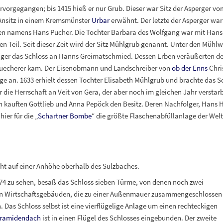
vorgegangen; bis 1415 hieß er nur Grub. Dieser war Sitz der Asperger vom
 Ansitz in einem Kremsmünster
Urbar
erwähnt. Der letzte der Asperger war
en namens Hans Pucher. Die Tochter Barbara des Wolfgang war mit Hans 
n Teil. Seit dieser Zeit wird der Sitz Mühlgrub genannt. Unter den Müh
nger das Schloss an Hanns Greimatschmied. Dessen Erben veräußerten de
Wuecherer kam. Der Eisenobmann und Landschreiber von
ob der Enns
Chri
ge an. 1633 erhielt dessen Tochter Elisabeth Mühlgrub und brachte das S
die Herrschaft an Veit von Gera, der aber noch im gleichen Jahr verstarb
n kauften Gottlieb und Anna Pepöck den Besitz. Deren Nachfolger, Hans H
ier für die „
Schartner Bombe
“ die größte Flaschenabfüllanlage der Welt.
t auf einer Anhöhe oberhalb des Sulzbaches.
4 zu sehen, besaß das Schloss sieben Türme, von denen noch zwei
en Wirtschaftsgebäuden, die zu einer Außenmauer zusammengeschlossen
as Schloss selbst ist eine vierflügelige Anlage um einen rechteckigen
ramidendach
ist in einen Flügel des Schlosses eingebunden. Der zweite