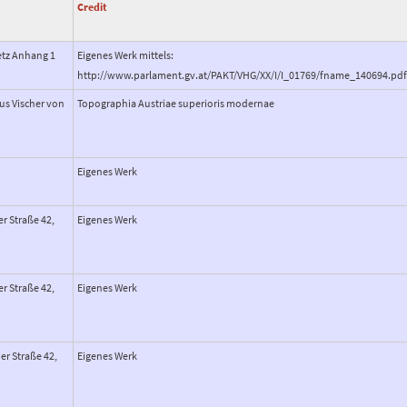
Credit
etz Anhang 1
Eigenes Werk mittels:
http://www.parlament.gv.at/PAKT/VHG/XX/I/I_01769/fname_140694.pd
us Vischer von
Topographia Austriae superioris modernae
Eigenes Werk
r Straße 42,
Eigenes Werk
r Straße 42,
Eigenes Werk
er Straße 42,
Eigenes Werk