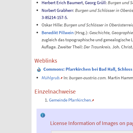
Herbert Erich Baumert
,
Georg Grüll
:
Burgen und S
Norbert Grabherr
:
Burgen und Schlösser in Oberös
3-85214-157-5
.
Oskar Hille
:
Burgen und Schlösser in Oberösterreic
Benedikt Pillwein
(Hrsg.)
:
Geschichte, Geographie
zugleich das topographische und genealogische Lex
Auflage. Zweiter Theil:
Der Traunkreis
. Joh. Chris
Weblinks
Commons
: Pfarrkirchen bei Bad Hall, Schlos
Mühlgrub.
In:
burgen-austria.com.
Martin Hamm
Einzelnachweise
Gemeinde Pfarrkirchen.
License Information of Images on pa