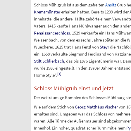
Schloss Mühlgrub ist aus dem gefreiten
Ansitz
Grub her
Kremsmünster
erhalten hatten. Bereits 1299 wird der
innehatte, die andere Hälfte gehörte einem Verwandt
Vaters. 1415 kaufte Hans Mühlwanger auch den andere
Renaissanceschloss
. 1529 verkaufte ein Hans Mühwa
Weissenbach, von dem es sechs Jahre später an die 
Wuecherer. 1615 trat Hans Fenzl von
Steyr
die Nachfol
ein. 1658 verkaufte Siegmund Ferdinand von Katzianer 
Stift Schlierbach
, das bis 1876 Eigentümerin war. Dan
wurde 1986 eingestellt. In den 1970er Jahren entstand h
[
1
]
Home Style“.
Schloss Mühlgrub einst und jetzt
Der weiträumige Komplex des Schlosses Mühlburg steh
Wie auf dem Stich von
Georg Matthäus Vischer
von 167
erhalten sind. Umgeben war das Schloss von mehrer
waren. Alle Türme der Außenmauer sind abgekommen. D
Innenhof. Ein hoher, quadratischer Turm mit einem
Py