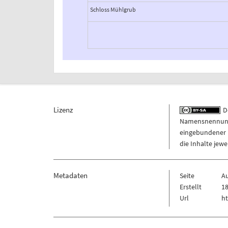
Schloss Mühlgrub
Lizenz
De
Namensnennung -
eingebundener M
die Inhalte jew
Metadaten
Seite
A
Erstellt
18
Url
ht