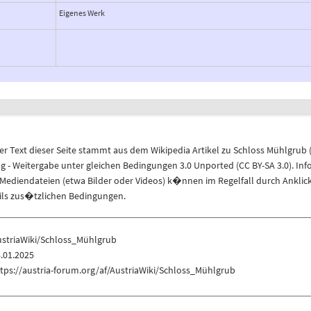
Eigenes Werk
r Text dieser Seite stammt aus dem
Wikipedia
Artikel zu
Schloss Mühlgrub
 Weitergabe unter gleichen Bedingungen 3.0 Unported (CC BY-SA 3.0)
. In
ediendateien (etwa Bilder oder Videos) k�nnen im Regelfall durch Anklic
eils zus�tzlichen Bedingungen.
ustriaWiki/Schloss_Mühlgrub
.01.2025
tps://austria-forum.org/af/AustriaWiki/Schloss_Mühlgrub